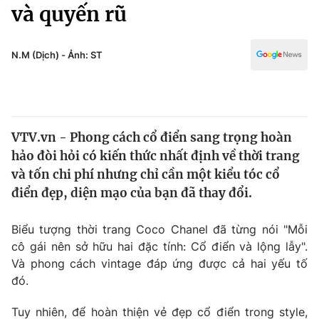
Chính trị
và quyến rũ
Truyền hình
Văn hóa - Giải trí
Xã hội
Y tế
N.M (Dịch) - Ảnh: ST
Đời sống
Pháp luật
Công nghệ
Giáo dục
Y tế
VTV.vn - Phong cách cổ điển sang trọng hoàn
hảo đòi hỏi có kiến thức nhất định về thời trang
Thế giới
và tốn chi phí nhưng chỉ cần một kiểu tóc cổ
điển đẹp, diện mạo của bạn đã thay đổi.
Tin tức
Kinh tế
Thế giới đó đây
Biểu tượng thời trang Coco Chanel đã từng nói "Mỗi
Tài chính
cô gái nên sở hữu hai đặc tính: Cổ điển và lộng lẫy".
Dữ liệu và đời sống
Câu chuyện quốc tế
Và phong cách vintage đáp ứng được cả hai yếu tố
Thị trường
đó.
Truyền hình
Góc doanh nghiệp
Tuy nhiên, để hoàn thiện vẻ đẹp cổ điển trong style,