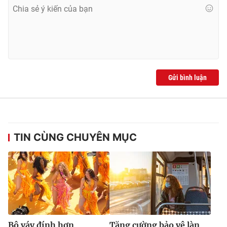
Gửi bình luận
TIN CÙNG CHUYÊN MỤC
Bộ váy đính hơn
Tăng cường bảo vệ làn