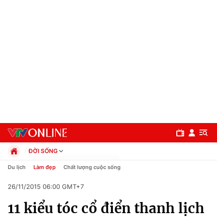
ĐỜI SỐNG
Chính trị
Du lịch
Làm đẹp
Chất lượng cuộc sống
Xã hội
26/11/2015 06:00 GMT+7
Pháp luật
Chuyên mục
Kinh tế
11 kiểu tóc cổ điển thanh lịch
Thể thao