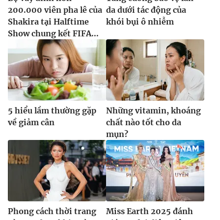
200.000 viên pha lê của
da dưới tác động của
Shakira tại Halftime
khói bụi ô nhiễm
Show chung kết FIFA...
5 hiểu lầm thường gặp
Những vitamin, khoáng
về giảm cân
chất nào tốt cho da
mụn?
Phong cách thời trang
Miss Earth 2025 đánh