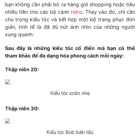
Phim VTV
bạn không cần phải bỏ ra hàng giờ shopping hoặc tiêu
Giải trí
nhiều tiền cho các bộ cánh
retro
. Thay vào đó, chỉ cần
Hậu trường
chú trọng kiểu tóc và kết hợp một bộ trang phục đơn
Điện ảnh
Đời sống
Nhân vật
giản, tinh tế là đã đủ hút ánh nhìn của những người
Âm nhạc
xung quanh.
Du lịch
Khán giả
Giáo dục
Sao
Sau đây là những kiểu tóc cổ điển mà bạn có thể
Làm đẹp
Giải sao mai
tham khảo để đa dạng hóa phong cách mỗi ngày:
Tuyển sinh
Công nghệ
Chất lượng cuộc sống
Học trực tuyến
Thập niên 20:
Hitech Công nghệ tương lai
Giao lưu trực tuyến
Sản phẩm
Kiểu tóc xoăn nhẹ
Lịch phát sóng
Thị trường
Thập niên 30:
Tư vấn
Chuyên mục khác
Emagazine
Podcast
Kiểu tóc Bob biến tấu