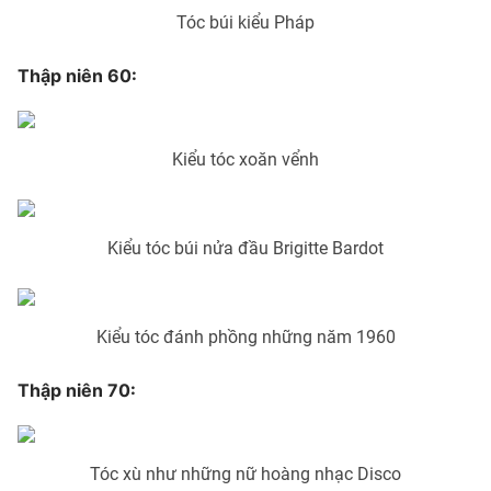
Tóc búi kiểu Pháp
Thập niên 60:
THỜI BÁO VTV
Kiểu tóc xoăn vểnh
Theo dõi báo trên
Kiểu tóc búi nửa đầu Brigitte Bardot
Cơ quan chủ quản:
Đài Truyền hình Việt Nam
Cơ quan báo chí:
Thời báo VTV
Giấy phép hoạt động báo in và báo điện tử số 483/GP-BTTTT
Kiểu tóc đánh phồng những năm 1960
cấp ngày 29/12/2023
Tổng Biên tập:
Thập niên 70:
Vũ Thanh Thủy
Phó Tổng Biên tập:
Nguyễn Thị Mỹ Hạnh, Phạm Quốc Thắng,
Nguyễn Trọng Ninh
Tổng đài VTV:
024.38 355 931 - 024.38 355 932
Tóc xù như những nữ hoàng nhạc Disco