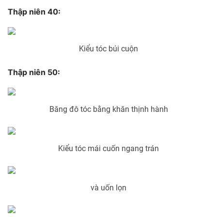
Thập niên 40:
Photo
Infographic
Video
Shorts video
Kiểu tóc búi cuộn
VTV Money
VTV Thể thao
Thập niên 50:
VTV Sức khoẻ
Bất động sản
Băng đô tóc bằng khăn thịnh hành
Thị trường 24h
Tấm lòng Việt
Kiểu tóc mái cuốn ngang trán
VTV4
Vươn mình bằng AI
VTV9
VTV8
và uốn lọn
Liên hệ tòa soạn
English