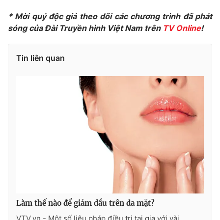
Ðiện thoại Thời báo VTV:
024.66 897 897
* Mời quý độc giả theo dõi các chương trình đã phát
Email:
toasoan@vtv.vn
sóng của Đài Truyền hình Việt Nam trên
TV Online
!
Liên hệ quảng cáo:
024-7300.7108
Tin liên quan
® Cấm sao chép dưới mọi hình thức nếu không có sự chấp
thuận bằng văn bản. Ghi rõ nguồn VTV.vn khi phát hành lại
thông tin từ website này.
Làm thế nào để giảm dầu trên da mặt?
VTV.vn - Một số liệu pháp điều trị tại gia với vài