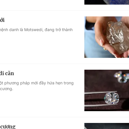
ới
mệnh danh là Motswedi, đang trở thành
di căn
ột phương pháp mới đầy hứa hẹn trong
 cương.
 cương