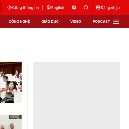
Cổng thông tin
English
Đăng nhập
CÔNG NGHỆ
GIÁO DỤC
VIDEO
PODCAST
VTV Money
VTV Thể thao
VTV Sức khoẻ
Bất động sản
Thị trường 24h
Tấm lòng Việt
Vươn mình bằng AI
VTV4
VTV8
VTV9
Lịch phát sóng
Giao lưu trực tuyến
Sự kiện