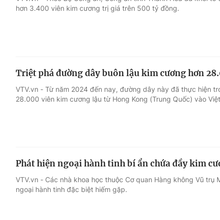
hơn 3.400 viên kim cương trị giá trên 500 tỷ đồng.
Giải trí
Đời sống
Điện ảnh
Du lịch
Triệt phá đường dây buôn lậu kim cương hơn 28.0
Âm nhạc
Làm đẹp
VTV.vn - Từ năm 2024 đến nay, đường dây này đã thực hiện tró
28.000 viên kim cương lậu từ Hong Kong (Trung Quốc) vào Việ
Sao
Chất lượng cuộc sốn
Phát hiện ngoại hành tinh bí ẩn chứa đầy kim c
VTV.vn - Các nhà khoa học thuộc Cơ quan Hàng không Vũ trụ 
ngoại hành tinh đặc biệt hiếm gặp.