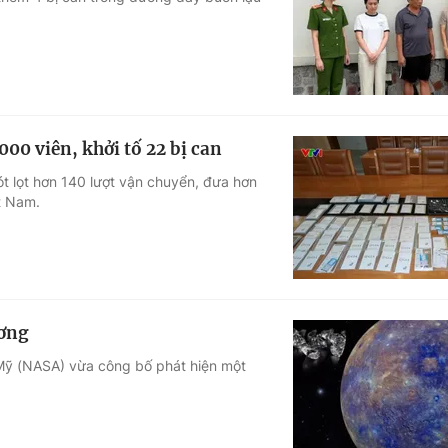
Góc ảnh
Giáo dục
Công nghệ
Tuyển sinh
Hitech Công ng
00 viên, khởi tố 22 bị can
Học trực tuyến
Sản phẩm
t lọt hơn 140 lượt vận chuyển, đưa hơn
t Nam.
g
Thị trường
Tư vấn
ương
Mỹ (NASA) vừa công bố phát hiện một