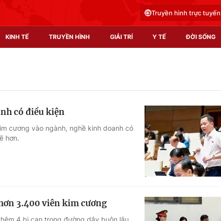
Truyền hình trực tuyến
KINH TẾ
TRUYỀN HÌNH
GIẢI TRÍ
Y TẾ
ĐỜI SỐNG
Pháp luật
Y tế
Truyền hình
Multimedia
nh có điều kiện
Phim VTV
Video
kim cương vào ngành, nghề kinh doanh có
ẽ hơn.
Hậu trường
Shorts video
Nhân vật
Podcast
Khán giả
EMagazine
Giải sao mai
Photo
 hơn 3.400 viên kim cương
Infographic
thêm 4 bị can trong đường dây buôn lậu