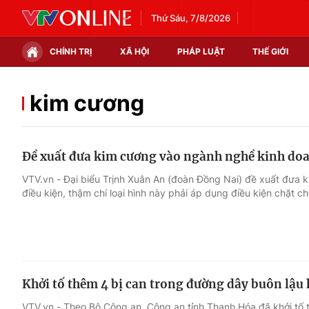
Thứ Sáu, 7/8/2026
CHÍNH TRỊ
XÃ HỘI
PHÁP LUẬT
THẾ GIỚI
Chính trị
Xã hội
kim cương
Thế giới
Kinh tế
Đề xuất đưa kim cương vào ngành nghề kinh doa
Tin tức
Tài chính
VTV.vn - Đại biểu Trịnh Xuân An (đoàn Đồng Nai) đề xuất đưa 
điều kiện, thậm chí loại hình này phải áp dụng điều kiện chặt ch
Thế giới đó đây
Thị trường
Câu chuyện quốc tế
Góc doanh nghiệp
Dữ liệu và đời sống
Khởi tố thêm 4 bị can trong đường dây buôn lậu
VTV.vn - Theo Bộ Công an, Công an tỉnh Thanh Hóa đã khởi tố 