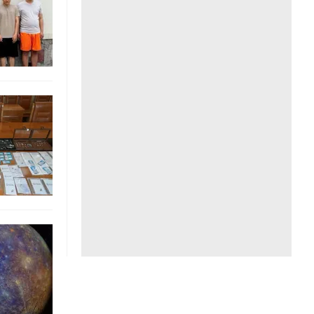
Liên hệ toà soạn
hệ tương lai