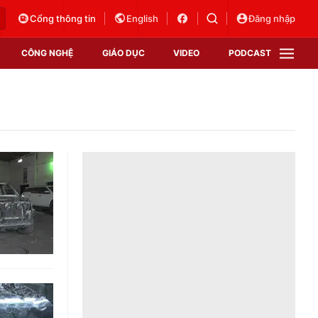
Cổng thông tin
English
Đăng nhập
CÔNG NGHỆ
GIÁO DỤC
VIDEO
PODCAST
VTV Money
VTV Thể thao
VTV Sức khoẻ
Bất động sản
Thị trường 24h
Tấm lòng Việt
Vươn mình bằng AI
VTV4
VTV8
VTV9
Lịch phát sóng
Giao lưu trực tuyến
Sự kiện