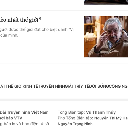
o nhất thế giới”
ười được thế giới đặt cho biệt danh “Vị
 của mình.
UẬT
THẾ GIỚI
KINH TẾ
TRUYỀN HÌNH
GIẢI TRÍ
Y TẾ
ĐỜI SỐNG
CÔNG NG
Đài Truyền hình Việt Nam
Tổng Biên tập:
Vũ Thanh Thủy
hời báo VTV
Phó Tổng Biên tập:
Nguyễn Thị Mỹ Hạ
g báo in và báo điện tử số
Nguyễn Trọng Ninh