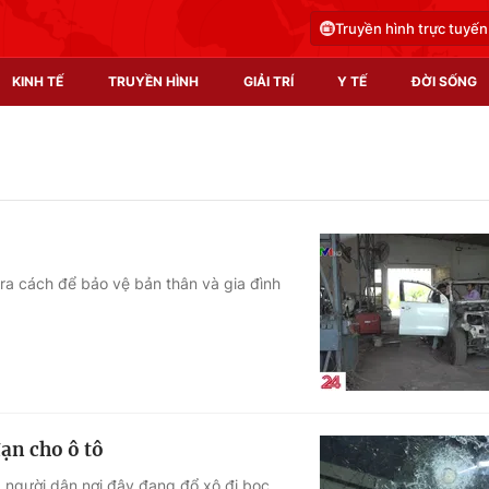
Truyền hình trực tuyến
KINH TẾ
TRUYỀN HÌNH
GIẢI TRÍ
Y TẾ
ĐỜI SỐNG
Pháp luật
Y tế
Truyền hình
Multimedia
Phim VTV
Video
m ra cách để bảo vệ bản thân và gia đình
Hậu trường
Shorts video
Nhân vật
Podcast
Khán giả
EMagazine
Giải sao mai
Photo
ạn cho ô tô
Infographic
g, người dân nơi đây đang đổ xô đi bọc