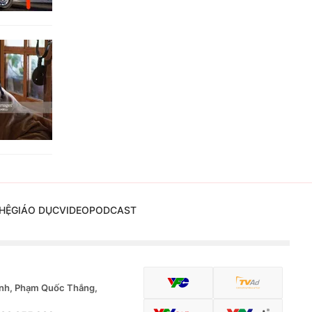
HỆ
GIÁO DỤC
VIDEO
PODCAST
nh, Phạm Quốc Thắng,