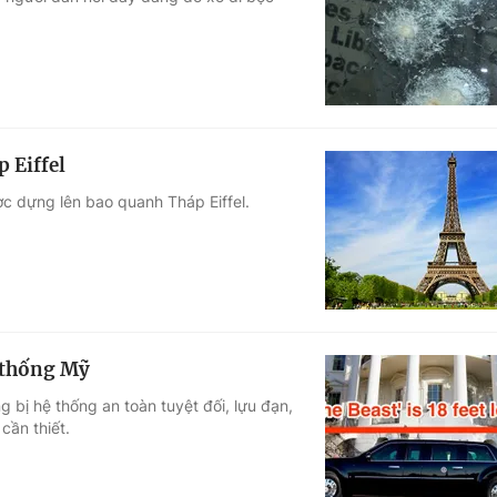
Góc ảnh
Giáo dục
Công nghệ
Tuyển sinh
Hitech Công ng
 Eiffel
Học trực tuyến
Sản phẩm
c dựng lên bao quanh Tháp Eiffel.
g
Thị trường
Tư vấn
 thống Mỹ
g bị hệ thống an toàn tuyệt đối, lựu đạn,
cần thiết.