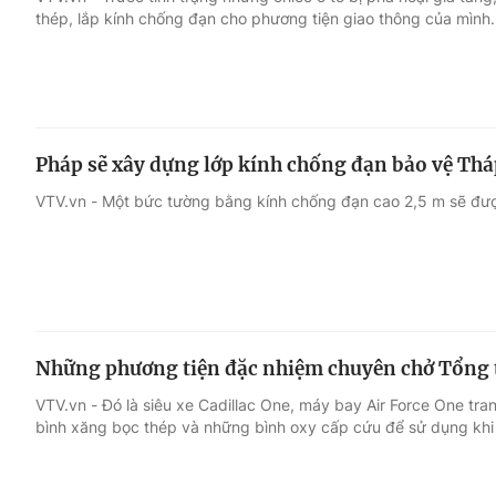
thép, lắp kính chống đạn cho phương tiện giao thông của mình.
Giải trí
Đời sống
Điện ảnh
Du lịch
Pháp sẽ xây dựng lớp kính chống đạn bảo vệ Tháp
Âm nhạc
Làm đẹp
VTV.vn - Một bức tường bằng kính chống đạn cao 2,5 m sẽ đượ
Sao
Chất lượng cuộc sốn
Những phương tiện đặc nhiệm chuyên chở Tổng
VTV.vn - Đó là siêu xe Cadillac One, máy bay Air Force One tran
bình xăng bọc thép và những bình oxy cấp cứu để sử dụng khi 