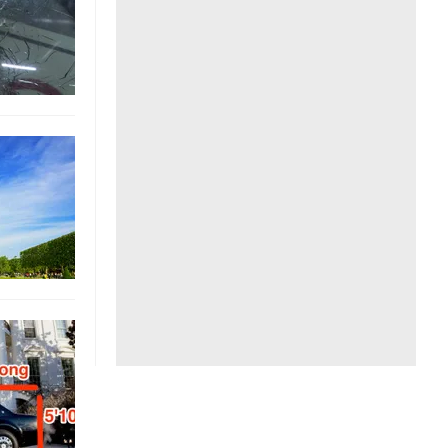
Liên hệ toà soạn
hệ tương lai