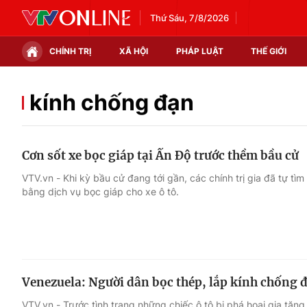
Thứ Sáu, 7/8/2026
CHÍNH TRỊ
XÃ HỘI
PHÁP LUẬT
THẾ GIỚI
Chính trị
Xã hội
kính chống đạn
Thế giới
Kinh tế
Cơn sốt xe bọc giáp tại Ấn Độ trước thềm bầu cử
Tin tức
Tài chính
VTV.vn - Khi kỳ bầu cử đang tới gần, các chính trị gia đã tự tì
bằng dịch vụ bọc giáp cho xe ô tô.
Thế giới đó đây
Thị trường
Câu chuyện quốc tế
Góc doanh nghiệp
Dữ liệu và đời sống
Venezuela: Người dân bọc thép, lắp kính chống đ
VTV.vn - Trước tình trạng những chiếc ô tô bị phá hoại gia tăn