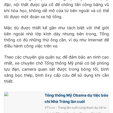
đặc, nội thất được gia cố để chống tấn công bằng vũ
khí hóa học, không dễ mở cửa từ bên ngoài và có thể
lôi được một đoàn xe hộ tống.
THỜI BÁO VTV
Mặc dù được thiết kế gần như tách biệt với thế giới
bên ngoài nhờ lớp kính dày nhưng bên trong, Tổng
thống có đủ những thứ ông cần, ví dụ như Internet để
điều hành công việc trên xe.
Theo dõi báo trên
Theo các chuyên gia quân sự, để đảm bảo an ninh cao
nhất, xe chuyên chở Tổng thống Mỹ phải có bệ phóng
Cơ quan chủ quản:
Đài Truyền hình Việt Nam
lựu đạn, camera quan sát được trong bóng tối, bình
Cơ quan báo chí:
Thời báo VTV
xăng bọc thép, bình ôxy cấp cứu để sử dụng khi cần
Giấy phép hoạt động báo in và báo điện tử số 483/GP-BTTTT
thiết.
cấp ngày 29/12/2023
Tổng Biên tập:
Vũ Thanh Thủy
Tổng thống Mỹ Obama dự tiệc báo
Phó Tổng Biên tập:
Nguyễn Thị Mỹ Hạnh, Phạm Quốc Thắng,
chí Nhà Trắng lần cuối
Nguyễn Trọng Ninh
VTV.vn - Trong lần cuối cùng tham dự với tư
Tổng đài VTV:
024.38 355 931 - 024.38 355 932