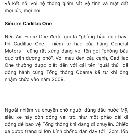
và kết nối với hệ thống giám sát vệ tinh và mặt đất
Photo
Infographic
mọi lúc, mọi nơi.
Siêu xe Cadillac One
Video
Shorts video
Nếu Air Force One được gọi là "phòng bầu dục bay"
thì Cadillac One - niềm tự hào của hãng General
VTV Money
VTV Thể thao
Motors - cũng rất xứng đáng với tên gọi "phòng bầu
dục trên đường phố". Với màu đen cáu cạnh, Cadillac
VTV Sức khoẻ
Bất động sản
One thường được biết đến với cái tên "quái thú" đã
đồng hành cùng Tổng thống Obama kể từ khi ông
Thị trường 24h
Tấm lòng Việt
nhậm chức vào năm 2009.
VTV4
Vươn mình bằng AI
Ngoài nhiệm vụ chuyên chở người đứng đầu nước Mỹ,
VTV9
VTV8
siêu xe này còn đóng vai trò như một pháo đài di
động để bảo vệ Tổng thống khi đang di chuyển. Chiếc
Liên hệ tòa soạn
English
xe được trang bị lớp kính chống đạn dày tới 13cm, lốp