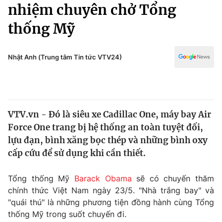
Chính trị
nhiệm chuyên chở Tổng
Truyền hình
thống Mỹ
Văn hóa - Giải trí
Xã hội
Y tế
Đời sống
Nhật Anh (Trung tâm Tin tức VTV24)
Pháp luật
Công nghệ
Giáo dục
Y tế
VTV.vn - Đó là siêu xe Cadillac One, máy bay Air
Thế giới
Force One trang bị hệ thống an toàn tuyệt đối,
Tin tức
lựu đạn, bình xăng bọc thép và những bình oxy
Kinh tế
cấp cứu để sử dụng khi cần thiết.
Thế giới đó đây
Tài chính
Dữ liệu và đời sống
Câu chuyện quốc tế
Tổng thống Mỹ
Barack Obama
sẽ có chuyến thăm
Thị trường
chính thức Việt Nam ngày 23/5. "Nhà trắng bay" và
"quái thú" là những phương tiện đồng hành cùng Tổng
Truyền hình
Góc doanh nghiệp
thống Mỹ trong suốt chuyến đi.