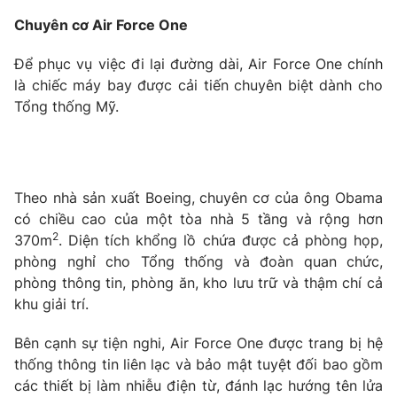
Phim VTV
Giải trí
Chuyên cơ Air Force One
Hậu trường
Điện ảnh
Để phục vụ việc đi lại đường dài, Air Force One chính
Đời sống
Nhân vật
là chiếc máy bay được cải tiến chuyên biệt dành cho
Âm nhạc
Tổng thống Mỹ.
Du lịch
Khán giả
Giáo dục
Sao
Làm đẹp
Giải sao mai
Tuyển sinh
Công nghệ
Chất lượng cuộc sống
Học trực tuyến
Theo nhà sản xuất Boeing, chuyên cơ của ông Obama
Hitech Công nghệ tương lai
có chiều cao của một tòa nhà 5 tầng và rộng hơn
Giao lưu trực tuyến
2
370m
. Diện tích khổng lồ chứa được cả phòng họp,
Sản phẩm
phòng nghỉ cho Tổng thống và đoàn quan chức,
Lịch phát sóng
Thị trường
phòng thông tin, phòng ăn, kho lưu trữ và thậm chí cả
khu giải trí.
Tư vấn
Chuyên mục khác
Bên cạnh sự tiện nghi, Air Force One được trang bị hệ
thống thông tin liên lạc và bảo mật tuyệt đối bao gồm
Emagazine
Podcast
các thiết bị làm nhiễu điện từ, đánh lạc hướng tên lửa