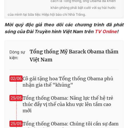
cách là Tổng thống, ông Obama đã khiến
Ðiện thoại Thời báo VTV:
024.66 897 897
khán phòng phải bật cười với sự hài hước
Email:
toasoan@vtv.vn
của mình tại bữa tiệc Hiệp hội báo chí Nhà Trắng.
Liên hệ quảng cáo:
024-7300.7108
Mời quý độc giả theo dõi các chương trình đã phát
sóng của Đài Truyền hình Việt Nam trên
TV Online
!
Tổng thống Mỹ Barack Obama thăm
Dòng sự
kiện:
Việt Nam
Cô gái tặng hoa Tổng thống Obama phủ
02/06
nhận gia thế "khủng"
Tổng thống Obama: Năng lực thế hệ trẻ
25/05
® Cấm sao chép dưới mọi hình thức nếu không có sự chấp
thúc đẩy vị thế của khu vực lên tầm cao
thuận bằng văn bản. Ghi rõ nguồn VTV.vn khi phát hành lại
mới
thông tin từ website này.
Tổng thống Obama: Chúng tôi cần sự đam
25/05