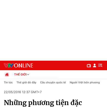
THẾ GIỚI
Chính trị
Tin tức
Thế giới đó đây
Câu chuyện quốc tế
Người Việt bốn phương
Xã hội
22/05/2016 12:37 GMT+7
Pháp luật
Chuyên mục
Kinh tế
Những phương tiện đặc
Thể thao