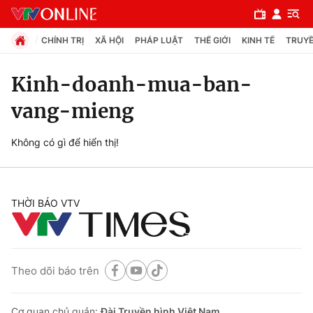
CHÍNH TRỊ
XÃ HỘI
PHÁP LUẬT
THẾ GIỚI
KINH TẾ
TRUYỀ
Kinh-doanh-mua-ban-
vang-mieng
Chuyên mục
Chính trị
Không có gì để hiển thị!
Xã hội
THỜI BÁO VTV
Pháp luật
Y tế
Theo dõi báo trên
Thế giới
Cơ quan chủ quản:
Đài Truyền hình Việt Nam