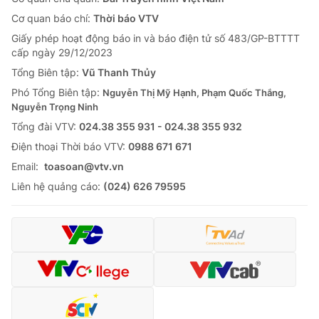
Tin tức
Cơ quan báo chí:
Thời báo VTV
Kinh tế
Giấy phép hoạt động báo in và báo điện tử số 483/GP-BTTTT
Thế giới đó đây
cấp ngày 29/12/2023
Tài chính
Dữ liệu và đời sống
Tổng Biên tập:
Vũ Thanh Thủy
Câu chuyện quốc tế
Thị trường
Phó Tổng Biên tập:
Nguyễn Thị Mỹ Hạnh, Phạm Quốc Thắng,
Nguyễn Trọng Ninh
Truyền hình
Góc doanh nghiệp
Tổng đài VTV:
024.38 355 931 - 024.38 355 932
Phim VTV
Ðiện thoại Thời báo VTV:
0988 671 671
Giải trí
Email:
toasoan@vtv.vn
Hậu trường
Điện ảnh
Liên hệ quảng cáo:
(024) 626 79595
Đời sống
Nhân vật
Âm nhạc
Du lịch
Khán giả
Giáo dục
Sao
Làm đẹp
Giải sao mai
Tuyển sinh
Công nghệ
Chất lượng cuộc sống
Học trực tuyến
Hitech Công nghệ tương lai