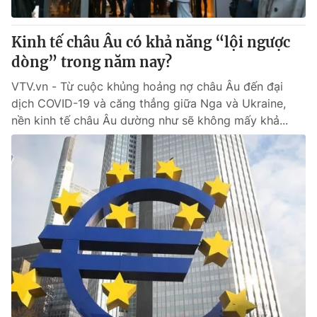
Giấy phép hoạt động báo in và báo điện tử số 483/GP-BTTTT
cấp ngày 29/12/2023
Kinh tế châu Âu có khả năng “lội ngược
Tổng Biên tập:
Vũ Thanh Thủy
dòng” trong năm nay?
Phó Tổng Biên tập:
Nguyễn Thị Mỹ Hạnh, Phạm Quốc Thắng,
Nguyễn Trọng Ninh
VTV.vn - Từ cuộc khủng hoảng nợ châu Âu đến đại
Tổng đài VTV:
024.38 355 931 - 024.38 355 932
dịch COVID-19 và căng thẳng giữa Nga và Ukraine,
Ðiện thoại Thời báo VTV:
024.66 897 897
nền kinh tế châu Âu dường như sẽ không mấy khả...
Email:
toasoan@vtv.vn
Liên hệ quảng cáo:
024-7300.7108