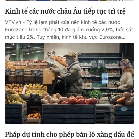
Kinh tế các nước châu Âu tiếp tục trì trệ
® Cấm sao chép dưới mọi hình thức nếu không có sự chấp
VTV.vn - Tỷ lệ lạm phát của nền kinh tế các nước
thuận bằng văn bản. Ghi rõ nguồn VTV.vn khi phát hành lại
Eurozone trong tháng 10 đã giảm xuống 2,9%, tiến sát
thông tin từ website này.
mục tiêu 2%. Tuy nhiên, kinh tế khu vực Eurozone...
Pháp dự tính cho phép bán lỗ xăng dầu để