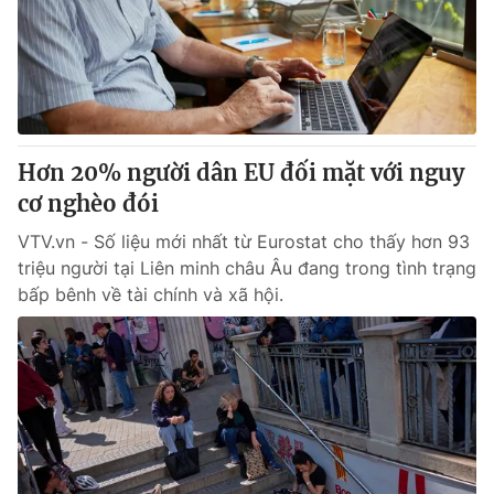
Tin tức
Kinh tế
Thế giới đó đây
Tài chính
Dữ liệu và đời sống
Câu chuyện quốc tế
Thị trường
Hơn 20% người dân EU đối mặt với nguy
Truyền hình
Góc doanh nghiệp
cơ nghèo đói
Phim VTV
Giải trí
VTV.vn - Số liệu mới nhất từ Eurostat cho thấy hơn 93
Hậu trường
triệu người tại Liên minh châu Âu đang trong tình trạng
Điện ảnh
bấp bênh về tài chính và xã hội.
Đời sống
Nhân vật
Âm nhạc
Du lịch
Khán giả
Giáo dục
Sao
Làm đẹp
Giải sao mai
Tuyển sinh
Công nghệ
Chất lượng cuộc sống
Học trực tuyến
Hitech Công nghệ tương lai