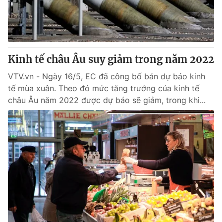
Kinh tế châu Âu suy giảm trong năm 2022
VTV.vn - Ngày 16/5, EC đã công bố bản dự báo kinh
tế mùa xuân. Theo đó mức tăng trưởng của kinh tế
châu Âu năm 2022 được dự báo sẽ giảm, trong khi...