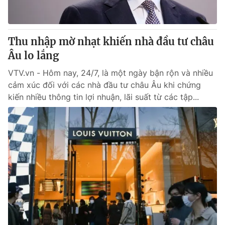
Thị trường 24h
Tấm lòng Việt
VTV4
Vươn mình bằng AI
Thu nhập mờ nhạt khiến nhà đầu tư châu
Âu lo lắng
VTV9
VTV8
VTV.vn - Hôm nay, 24/7, là một ngày bận rộn và nhiều
cảm xúc đối với các nhà đầu tư châu Âu khi chứng
Liên hệ tòa soạn
English
kiến ​​nhiều thông tin lợi nhuận, lãi suất từ các tập...
THỜI BÁO VTV
Theo dõi báo trên
Cơ quan chủ quản:
Đài Truyền hình Việt Nam
Cơ quan báo chí:
Thời báo VTV