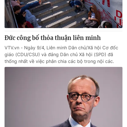
Giao lưu trực tuyến
Sản phẩm
Lịch phát sóng
Thị trường
Tư vấn
Đức công bố thỏa thuận liên minh
Chuyên mục khác
Emagazine
VTV.vn - Ngày 9/4, Liên minh Dân chủ/Xã hội Cơ đốc
Podcast
giáo (CDU/CSU) và đảng Dân chủ Xã hội (SPD) đã
thống nhất về việc phân chia các bộ trong nội các.
Photo
Infographic
Video
Shorts video
VTV Money
VTV Thể thao
VTV Sức khoẻ
Bất động sản