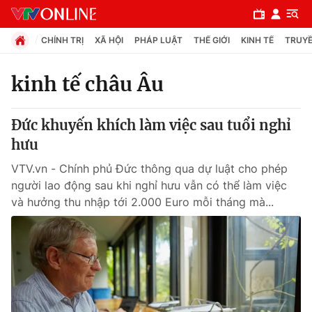
CHÍNH TRỊ
XÃ HỘI
PHÁP LUẬT
THẾ GIỚI
KINH TẾ
TRUYỀ
kinh tế châu Âu
Chuyên mục
Đức khuyến khích làm việc sau tuổi nghỉ
Chính trị
hưu
VTV.vn - Chính phủ Đức thông qua dự luật cho phép
Xã hội
người lao động sau khi nghỉ hưu vẫn có thể làm việc
và hưởng thu nhập tới 2.000 Euro mỗi tháng mà...
Pháp luật
Y tế
Thế giới