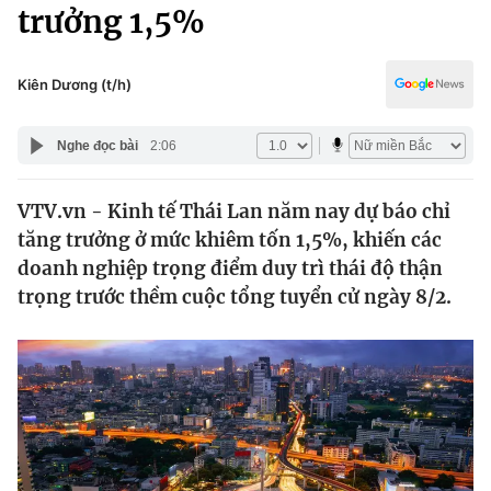
Chính trị
trưởng 1,5%
Truyền hình
Văn hóa - Giải trí
Xã hội
Y tế
Kiên Dương (t/h)
Đời sống
Pháp luật
Công nghệ
Nghe đọc bài
2:06
Giáo dục
Y tế
VTV.vn - Kinh tế Thái Lan năm nay dự báo chỉ
tăng trưởng ở mức khiêm tốn 1,5%, khiến các
Thế giới
doanh nghiệp trọng điểm duy trì thái độ thận
trọng trước thềm cuộc tổng tuyển cử ngày 8/2.
Tin tức
Kinh tế
Thế giới đó đây
Tài chính
Dữ liệu và đời sống
Câu chuyện quốc tế
Thị trường
Truyền hình
Góc doanh nghiệp