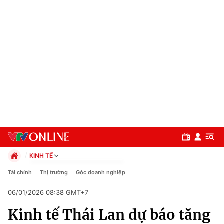
KINH TẾ
Chính trị
Tài chính
Thị trường
Góc doanh nghiệp
Xã hội
06/01/2026 08:38 GMT+7
Pháp luật
Chuyên mục
Kinh tế
Kinh tế Thái Lan dự báo tăng
Thể thao