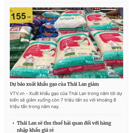
Ðiện thoại Thời báo VTV:
024.66 897 897
Email:
toasoan@vtv.vn
Liên hệ quảng cáo:
024-7300.7108
Dự báo xuất khẩu gạo của Thái Lan giảm
VTV.vn - Xuất khẩu gạo của Thái Lan trong năm tới dự
kiến sẽ giảm xuống còn 7 triệu tấn so với khoảng 8
® Cấm sao chép dưới mọi hình thức nếu không có sự chấp
triệu tấn trong năm nay.
thuận bằng văn bản. Ghi rõ nguồn VTV.vn khi phát hành lại
thông tin từ website này.
Thái Lan sẽ thu thuế hải quan đối với hàng
nhập khẩu giá rẻ