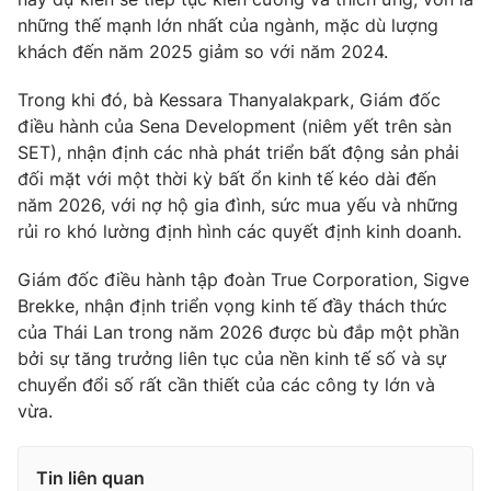
những thế mạnh lớn nhất của ngành, mặc dù lượng
khách đến năm 2025 giảm so với năm 2024.
Trong khi đó, bà Kessara Thanyalakpark, Giám đốc
THỜI BÁO VTV
điều hành của Sena Development (niêm yết trên sàn
SET), nhận định các nhà phát triển bất động sản phải
đối mặt với một thời kỳ bất ổn kinh tế kéo dài đến
năm 2026, với nợ hộ gia đình, sức mua yếu và những
Theo dõi báo trên
rủi ro khó lường định hình các quyết định kinh doanh.
Cơ quan chủ quản:
Đài Truyền hình Việt Nam
Giám đốc điều hành tập đoàn True Corporation, Sigve
Brekke, nhận định triển vọng kinh tế đầy thách thức
Cơ quan báo chí:
Thời báo VTV
của Thái Lan trong năm 2026 được bù đắp một phần
Giấy phép hoạt động báo in và báo điện tử số 483/GP-BTTTT
bởi sự tăng trưởng liên tục của nền kinh tế số và sự
cấp ngày 29/12/2023
chuyển đổi số rất cần thiết của các công ty lớn và
Tổng Biên tập:
Vũ Thanh Thủy
vừa.
Phó Tổng Biên tập:
Nguyễn Thị Mỹ Hạnh, Phạm Quốc Thắng,
Nguyễn Trọng Ninh
Tổng đài VTV:
024.38 355 931 - 024.38 355 932
Tin liên quan