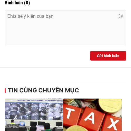
Bình luận
(
0
)
Gửi bình luận
TIN CÙNG CHUYÊN MỤC