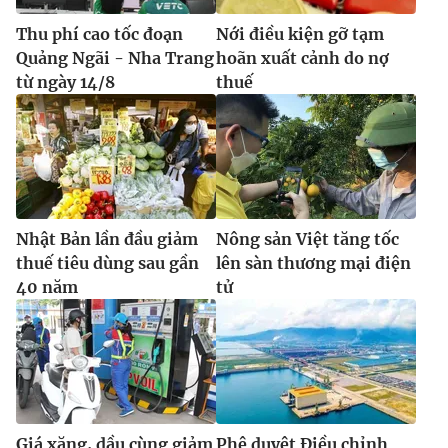
Thu phí cao tốc đoạn
Nới điều kiện gỡ tạm
Quảng Ngãi - Nha Trang
hoãn xuất cảnh do nợ
từ ngày 14/8
thuế
Nhật Bản lần đầu giảm
Nông sản Việt tăng tốc
thuế tiêu dùng sau gần
lên sàn thương mại điện
40 năm
tử
Giá xăng, dầu cùng giảm
Phê duyệt Điều chỉnh