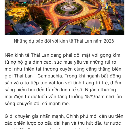
Phim VTV
Giải trí
Hậu trường
Điện ảnh
Đời sống
Nhân vật
Âm nhạc
Du lịch
Khán giả
Giáo dục
Những dự báo đối với kinh tế Thái Lan năm 2026 ​
Sao
Làm đẹp
Giải sao mai
Tuyển sinh
Nền kinh tế Thái Lan đang phải đối mặt với gọng kìm
Công nghệ
Chất lượng cuộc sống
từ nợ hộ gia đình cao, sức mua yếu và những rủi ro
Học trực tuyến
Hitech Công nghệ tương lai
mới như thiên tai thường xuyên cùng căng thẳng biên
Giao lưu trực tuyến
giới Thái Lan - Campuchia. Trong khi ngành bất động
Sản phẩm
sản và ô tô tiếp tục vật lộn với tình trạng trì trệ, điểm
sáng hiếm hoi đến từ nền kinh tế số. Ngành thương
Lịch phát sóng
Thị trường
mại điện tử dự kiến vẫn tăng trưởng 15%/năm nhờ làn
Tư vấn
sóng chuyển đổi số mạnh mẽ.
Chuyên mục khác
Giới chuyên gia nhấn mạnh, Chính phủ mới cần ưu tiên
Emagazine
Podcast
các chiến lược cơ cấu dài hạn và thu hút đầu tư nước