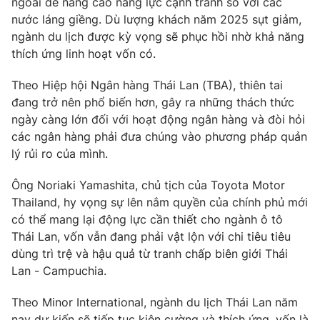
ngoài để nâng cao năng lực cạnh tranh so với các
nước láng giềng. Dù lượng khách năm 2025 sụt giảm,
Photo
Infographic
ngành du lịch được kỳ vọng sẽ phục hồi nhờ khả năng
thích ứng linh hoạt vốn có.
Video
Shorts video
Theo Hiệp hội Ngân hàng Thái Lan (TBA), thiên tai
đang trở nên phổ biến hơn, gây ra những thách thức
VTV Money
VTV Thể thao
ngày càng lớn đối với hoạt động ngân hàng và đòi hỏi
các ngân hàng phải đưa chúng vào phương pháp quản
VTV Sức khoẻ
Bất động sản
lý rủi ro của mình.
Ông Noriaki Yamashita, chủ tịch của Toyota Motor
Thị trường 24h
Tấm lòng Việt
Thailand, hy vọng sự lên nắm quyền của chính phủ mới
có thể mang lại động lực cần thiết cho ngành ô tô
VTV4
Vươn mình bằng AI
Thái Lan, vốn vẫn đang phải vật lộn với chi tiêu tiêu
dùng trì trệ và hậu quả từ tranh chấp biên giới Thái
Lan - Campuchia.
VTV9
VTV8
Theo Minor International, ngành du lịch Thái Lan năm
Liên hệ tòa soạn
English
nay dự kiến sẽ tiếp tục kiên cường và thích ứng, vốn là