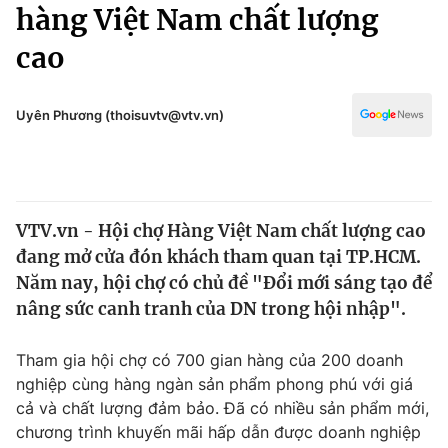
Chính trị
hàng Việt Nam chất lượng
Truyền hình
cao
Văn hóa - Giải trí
Xã hội
Y tế
Đời sống
Uyên Phương (thoisuvtv@vtv.vn)
Pháp luật
Công nghệ
Giáo dục
Y tế
VTV.vn - Hội chợ Hàng Việt Nam chất lượng cao
Thế giới
đang mở cửa đón khách tham quan tại TP.HCM.
Tin tức
Năm nay, hội chợ có chủ đề "Đổi mới sáng tạo để
Kinh tế
nâng sức canh tranh của DN trong hội nhập".
Thế giới đó đây
Tài chính
Dữ liệu và đời sống
Câu chuyện quốc tế
Tham gia hội chợ có 700 gian hàng của 200 doanh
Thị trường
nghiệp cùng hàng ngàn sản phẩm phong phú với giá
cả và chất lượng đảm bảo. Đã có nhiều sản phẩm mới,
Truyền hình
Góc doanh nghiệp
chương trình khuyến mãi hấp dẫn được doanh nghiệp