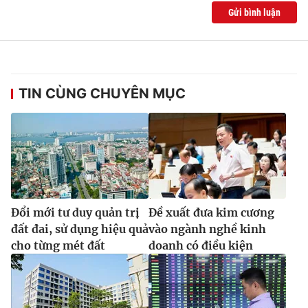
Ðiện thoại Thời báo VTV:
024.66 897 897
Gửi bình luận
Email:
toasoan@vtv.vn
Liên hệ quảng cáo:
024-7300.7108
TIN CÙNG CHUYÊN MỤC
Đổi mới tư duy quản trị
Đề xuất đưa kim cương
đất đai, sử dụng hiệu quả
vào ngành nghề kinh
® Cấm sao chép dưới mọi hình thức nếu không có sự chấp
cho từng mét đất
doanh có điều kiện
thuận bằng văn bản. Ghi rõ nguồn VTV.vn khi phát hành lại
thông tin từ website này.