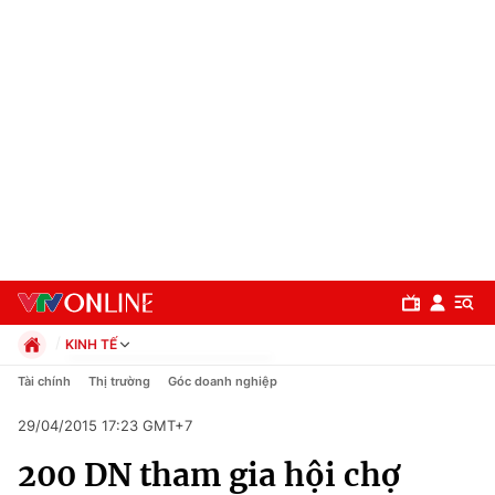
KINH TẾ
Chính trị
Tài chính
Thị trường
Góc doanh nghiệp
Xã hội
29/04/2015 17:23 GMT+7
Pháp luật
Chuyên mục
Kinh tế
200 DN tham gia hội chợ
Thể thao