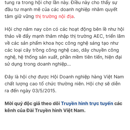
Phim VTV
tung ra trong hội chợ lần này. Điều này cho thấy sự
Giải trí
đầu tư mạnh mẽ của các doanh nghiệp nhằm quyết
Hậu trường
tâm giữ vững
thị trường nội địa
.
Điện ảnh
Đời sống
Nhân vật
Hội chợ năm nay còn có các hoạt động bên lề như hội
Âm nhạc
Du lịch
thảo về đẩy mạnh thâm nhập thị trường AEC, triển lãm
Khán giả
Giáo dục
Sao
về các sản phẩm khoa học công nghệ sáng tạo như
Làm đẹp
Giải sao mai
các loại cây trồng công nghệ cao, dây chuyền công
Tuyển sinh
Công nghệ
nghệ, hệ thống sản xuất, phần mềm tiên tiến, hiện đại
Chất lượng cuộc sống
Học trực tuyến
sử dụng trong doanh nghiệp…
Hitech Công nghệ tương lai
Giao lưu trực tuyến
Đây là hội chợ được Hội Doanh nghiệp hàng Việt Nam
Sản phẩm
chất lượng cao tổ chức thường niên. Hội chợ sẽ diễn
Lịch phát sóng
ra đến ngày 03/5/2015.
Thị trường
Mời quý độc giả theo dõi
Truyền hình trực tuyến
các
Tư vấn
kênh của Đài Truyền hình Việt Nam.
Chuyên mục khác
Emagazine
Podcast