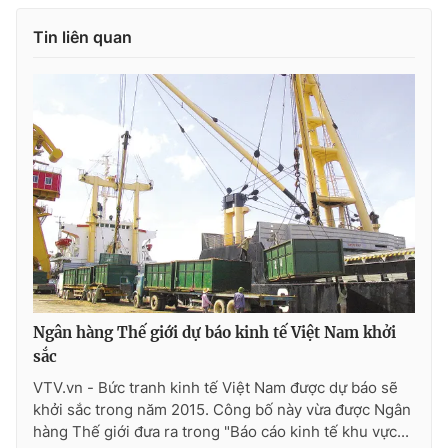
Photo
Infographic
Tin liên quan
Video
Shorts video
VTV Money
VTV Thể thao
VTV Sức khoẻ
Bất động sản
Thị trường 24h
Tấm lòng Việt
VTV4
Vươn mình bằng AI
Ngân hàng Thế giới dự báo kinh tế Việt Nam khởi
sắc
VTV9
VTV8
VTV.vn - Bức tranh kinh tế Việt Nam được dự báo sẽ
khởi sắc trong năm 2015. Công bố này vừa được Ngân
hàng Thế giới đưa ra trong "Báo cáo kinh tế khu vực...
Liên hệ tòa soạn
English