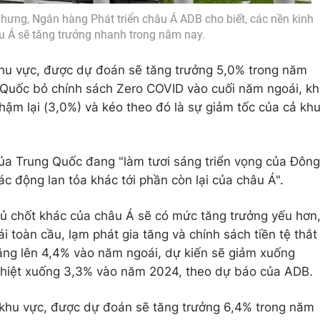
nhưng, Ngân hàng Phát triển châu Á ADB cho biết, các nền kinh
âu Á sẽ tăng trưởng nhanh trong năm nay.
khu vực, được dự đoán sẽ tăng trưởng 5,0% trong năm
Quốc bỏ chính sách Zero COVID vào cuối năm ngoái, kh
hậm lại (3,0%) và kéo theo đó là sự giảm tốc của cả kh
 của Trung Quốc đang "làm tươi sáng triển vọng của Đông
ác động lan tỏa khác tới phần còn lại của châu Á".
hủ chốt khác của châu Á sẽ có mức tăng trưởng yếu hơn
 toàn cầu, lạm phát gia tăng và chính sách tiền tệ thắt
ăng lên 4,4% vào năm ngoái, dự kiến sẽ giảm xuống
 nhiệt xuống 3,3% vào năm 2024, theo dự báo của ADB.
a khu vực, được dự đoán sẽ tăng trưởng 6,4% trong năm