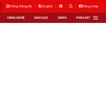
Cổng thông tin
English
Đăng nhập
CÔNG NGHỆ
GIÁO DỤC
VIDEO
PODCAST
VTV Money
VTV Thể thao
VTV Sức khoẻ
Bất động sản
Thị trường 24h
Tấm lòng Việt
Vươn mình bằng AI
VTV4
VTV8
VTV9
Lịch phát sóng
Giao lưu trực tuyến
Sự kiện