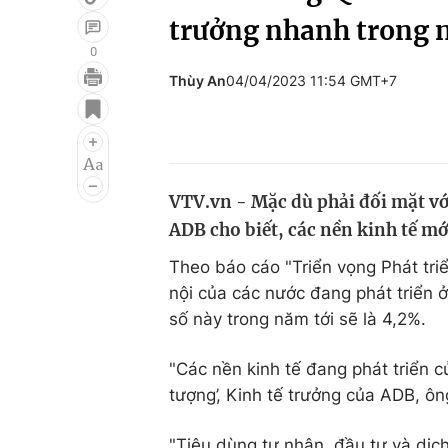
trưởng nhanh trong 
0
Thùy An
04/04/2023 11:54 GMT+7
Giải trí
Đời sống
Điện ảnh
Du lịch
Âm nhạc
Làm đẹp
VTV.vn - Mặc dù phải đối mặt vớ
Sao
Chất lượng cuộc sốn
ADB cho biết, các nền kinh tế m
Theo báo cáo "Triển vọng Phát tr
nội của các nước đang phát triển 
số này trong năm tới sẽ là 4,2%.
"Các nền kinh tế đang phát triển 
tượng’, Kinh tế trưởng của ADB, ôn
"Tiêu dùng tư nhân, đầu tư và dịch