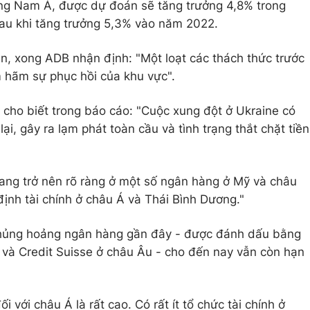
ông Nam Á, được dự đoán sẽ tăng trưởng 4,8% trong
au khi tăng trưởng 5,3% vào năm 2022.
ện, xong ADB nhận định: "Một loạt các thách thức trước
m hãm sự phục hồi của khu vực".
ho biết trong báo cáo: "Cuộc xung đột ở Ukraine có
ại, gây ra lạm phát toàn cầu và tình trạng thắt chặt tiền
 đang trở nên rõ ràng ở một số ngân hàng ở Mỹ và châu
định tài chính ở châu Á và Thái Bình Dương."
khủng hoảng ngân hàng gần đây - được đánh dấu bằng
 và Credit Suisse ở châu Âu - cho đến nay vẫn còn hạn
i với châu Á là rất cao. Có rất ít tổ chức tài chính ở