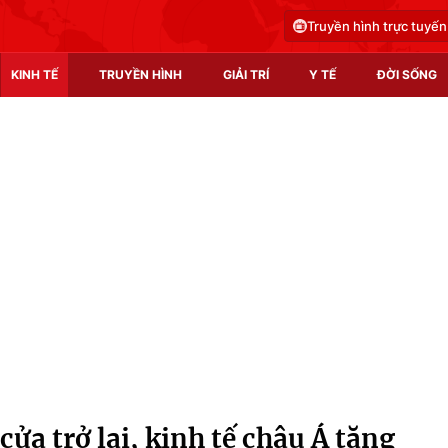
Truyền hình trực tuyến
KINH TẾ
TRUYỀN HÌNH
GIẢI TRÍ
Y TẾ
ĐỜI SỐNG
Pháp luật
Y tế
Truyền hình
Multimedia
Phim VTV
Video
Hậu trường
Shorts video
Nhân vật
Podcast
Khán giả
EMagazine
Giải sao mai
Photo
a trở lại, kinh tế châu Á tăng
Infographic