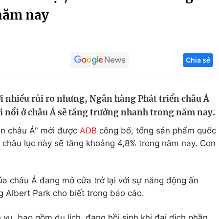
năm nay
Góc ảnh
Giáo dục
Công nghệ
Chia sẻ
Tuyển sinh
Hitech Công ng
Học trực tuyến
Sản phẩm
i nhiều rủi ro nhưng, Ngân hàng Phát triển châu Á
g
Thị trường
ới nổi ở châu Á sẽ tăng trưởng nhanh trong năm nay.
Tư vấn
iển châu Á" mới được
ADB
công bố, tổng sản phẩm quốc
ở châu lục này sẽ tăng khoảng 4,8% trong năm nay. Con
của châu Á đang mở cửa trở lại với sự năng động ấn
g Albert Park cho biết trong báo cáo.
 vụ, bao gồm du lịch, đang hồi sinh khi đại dịch phần