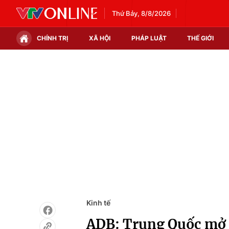
Thứ Bảy, 8/8/2026
CHÍNH TRỊ
XÃ HỘI
PHÁP LUẬT
THẾ GIỚI
Chính trị
Xã hội
Thế giới
Kinh tế
Tin tức
Tài chính
Thế giới đó đây
Thị trường
Câu chuyện quốc tế
Góc doanh nghiệp
Dữ liệu và đời sống
Kinh tế
ADB: Trung Quốc mở cử