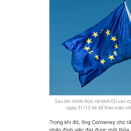
Sau khi chính thức rời khỏi EU vào n
ngày 31/12 tới để thảo luận vớ
Trong khi đó, ông Conveney cho rằ
nhận định việc đạt được một thỏa t