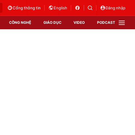
Cổng thông tin
English
Đăng nhập
CÔNG NGHỆ
GIÁO DỤC
VIDEO
PODCAST
VTV Money
VTV Thể thao
VTV Sức khoẻ
Bất động sản
Thị trường 24h
Tấm lòng Việt
Vươn mình bằng AI
VTV4
VTV8
VTV9
Lịch phát sóng
Giao lưu trực tuyến
Sự kiện