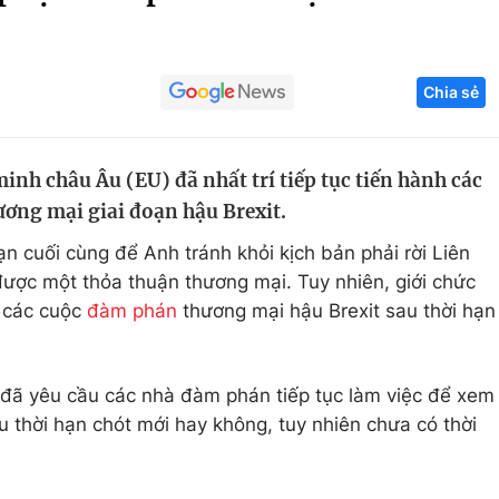
Góc ảnh
Chia sẻ
Giáo dục
Công nghệ
Tuyển sinh
Hitech Công ng
inh châu Âu (EU) đã nhất trí tiếp tục tiến hành các
Học trực tuyến
Sản phẩm
ơng mại giai đoạn hậu Brexit.
g
Thị trường
ạn cuối cùng để Anh tránh khỏi kịch bản phải rời Liên
Tư vấn
ược một thỏa thuận thương mại. Tuy nhiên, giới chức
c các cuộc
đàm phán
thương mại hậu Brexit sau thời hạn
đã yêu cầu các nhà đàm phán tiếp tục làm việc để xem
u thời hạn chót mới hay không, tuy nhiên chưa có thời