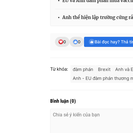
EU và Anh đàm phán mua vacci
Anh thể hiện lập trường cứng r
0
0
Bài đọc hay? Thả t
Từ khóa:
đàm phán
Brexit
Anh và 
Anh - EU đàm phán thương 
Bình luận
(
0
)