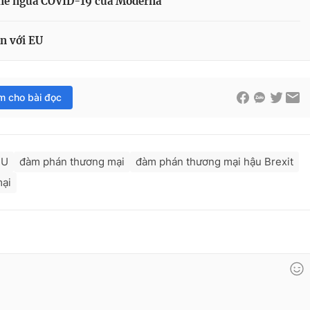
ne ngừa COVID-19 của Moderna
ắn với EU
im cho bài đọc
EU
đàm phán thương mại
đàm phán thương mại hậu Brexit
mại