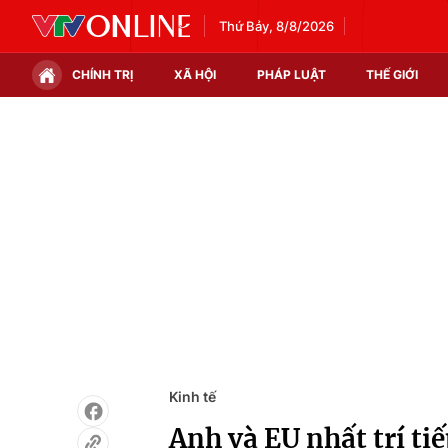
Thứ Bảy, 8/8/2026
CHÍNH TRỊ
XÃ HỘI
PHÁP LUẬT
THẾ GIỚI
Chính trị
Xã hội
Thế giới
Kinh tế
Tin tức
Tài chính
Thế giới đó đây
Thị trường
Câu chuyện quốc tế
Góc doanh nghiệp
Dữ liệu và đời sống
Kinh tế
Anh và EU nhất trí ti