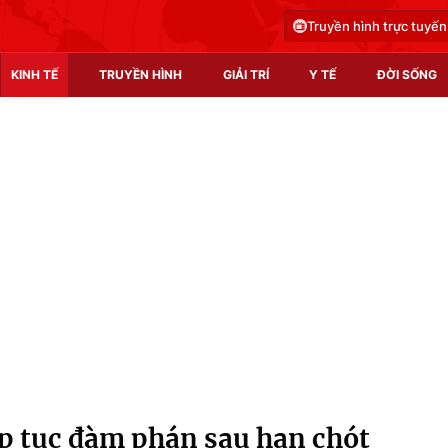
Truyền hình trực tuyến
KINH TẾ
TRUYỀN HÌNH
GIẢI TRÍ
Y TẾ
ĐỜI SỐNG
Pháp luật
Y tế
Truyền hình
Multimedia
Phim VTV
Video
Hậu trường
Shorts video
Nhân vật
Podcast
Khán giả
EMagazine
Giải sao mai
Photo
ếp tục đàm phán sau hạn chót
Infographic