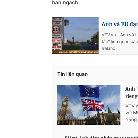
hạn ngạch.
Anh và EU đạt
VTV.vn - Anh và 
tắc" liên quan cá
Ireland.
Tin liên quan
Anh “
riêng
VTV.v
với M
riêng