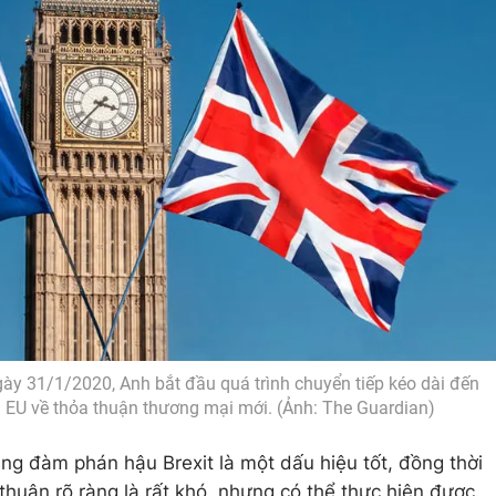
gày 31/1/2020, Anh bắt đầu quá trình chuyển tiếp kéo dài đến
i EU về thỏa thuận thương mại mới. (Ảnh: The Guardian)
ng đàm phán hậu Brexit là một dấu hiệu tốt, đồng thời
huận rõ ràng là rất khó, nhưng có thể thực hiện được.