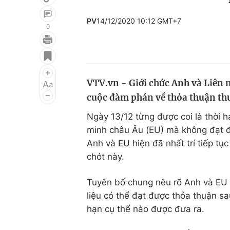
PV
14/12/2020 10:12 GMT+7
0
Giải trí
Đời sống
Điện ảnh
Du lịch
VTV.vn - Giới chức Anh và Liên m
Âm nhạc
Làm đẹp
cuộc đàm phán về thỏa thuận thư
Sao
Chất lượng cuộc sốn
Ngày 13/12 từng được coi là thời h
minh châu Âu (EU) mà không đạt đ
Anh và EU hiện đã nhất trí tiếp tụ
chót này.
Tuyên bố chung nêu rõ Anh và EU 
liệu có thể đạt được thỏa thuận sa
hạn cụ thể nào được đưa ra.