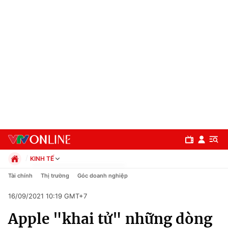
KINH TẾ
Chính trị
Tài chính
Thị trường
Góc doanh nghiệp
Xã hội
16/09/2021 10:19 GMT+7
Pháp luật
Chuyên mục
Kinh tế
Apple "khai tử" những dòng
Thể thao