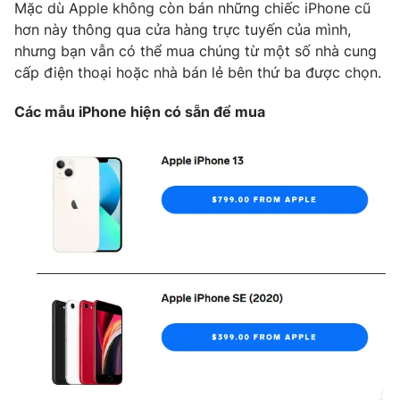
Mặc dù Apple không còn bán những chiếc iPhone cũ
hơn này thông qua cửa hàng trực tuyến của mình,
nhưng bạn vẫn có thể mua chúng từ một số nhà cung
cấp điện thoại hoặc nhà bán lẻ bên thứ ba được chọn.
THỜI BÁO VTV
Các mẫu iPhone hiện có sẵn để mua
Theo dõi báo trên
Cơ quan chủ quản:
Đài Truyền hình Việt Nam
Cơ quan báo chí:
Thời báo VTV
Giấy phép hoạt động báo in và báo điện tử số 483/GP-BTTTT
cấp ngày 29/12/2023
Tổng Biên tập:
Vũ Thanh Thủy
Phó Tổng Biên tập:
Nguyễn Thị Mỹ Hạnh, Phạm Quốc Thắng,
Nguyễn Trọng Ninh
Tổng đài VTV:
024.38 355 931 - 024.38 355 932