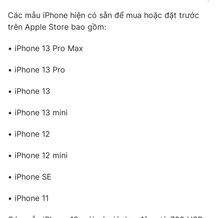
Ðiện thoại Thời báo VTV:
024.66 897 897
Các mẫu iPhone hiện có sẵn để mua hoặc đặt trước
Email:
toasoan@vtv.vn
trên Apple Store bao gồm:
Liên hệ quảng cáo:
024-7300.7108
• iPhone 13 Pro Max
• iPhone 13 Pro
• iPhone 13
• iPhone 13 mini
• iPhone 12
• iPhone 12 mini
® Cấm sao chép dưới mọi hình thức nếu không có sự chấp
• iPhone SE
thuận bằng văn bản. Ghi rõ nguồn VTV.vn khi phát hành lại
thông tin từ website này.
• iPhone 11