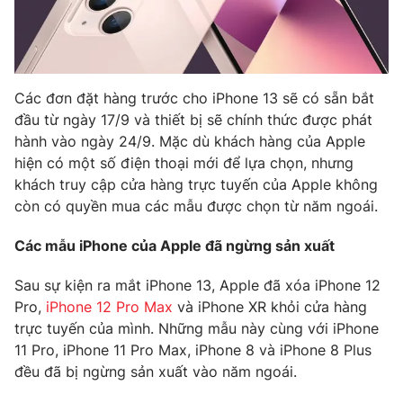
Photo
Infographic
Video
Shorts video
Các đơn đặt hàng trước cho iPhone 13 sẽ có sẵn bắt
đầu từ ngày 17/9 và thiết bị sẽ chính thức được phát
VTV Money
VTV Thể thao
hành vào ngày 24/9. Mặc dù khách hàng của Apple
hiện có một số điện thoại mới để lựa chọn, nhưng
khách truy cập cửa hàng trực tuyến của Apple không
VTV Sức khoẻ
Bất động sản
còn có quyền mua các mẫu được chọn từ năm ngoái.
Thị trường 24h
Tấm lòng Việt
Các mẫu iPhone của Apple đã ngừng sản xuất
Sau sự kiện ra mắt iPhone 13, Apple đã xóa iPhone 12
VTV4
Vươn mình bằng AI
Pro,
iPhone 12 Pro Max
và iPhone XR khỏi cửa hàng
trực tuyến của mình. Những mẫu này cùng với iPhone
VTV9
VTV8
11 Pro, iPhone 11 Pro Max, iPhone 8 và iPhone 8 Plus
đều đã bị ngừng sản xuất vào năm ngoái.
Liên hệ tòa soạn
English