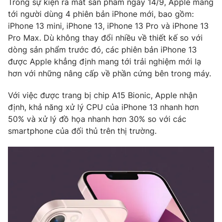
Trong sự kiện ra mắt sản phẩm ngày 14/9, Apple mang
Phim VTV
Giải trí
tới người dùng 4 phiên bản iPhone mới, bao gồm:
Hậu trường
iPhone 13 mini, iPhone 13, iPhone 13 Pro và iPhone 13
Điện ảnh
Pro Max. Dù không thay đổi nhiều về thiết kế so với
Đời sống
Nhân vật
dòng sản phẩm trước đó, các phiên bản iPhone 13
Âm nhạc
Du lịch
được Apple khẳng định mang tới trải nghiệm mới lạ
Khán giả
Giáo dục
Sao
hơn với những nâng cấp về phần cứng bên trong máy.
Làm đẹp
Giải sao mai
Tuyển sinh
Với việc được trang bị chip A15 Bionic, Apple nhận
Công nghệ
Chất lượng cuộc sống
định, khả năng xử lý CPU của iPhone 13 nhanh hơn
Học trực tuyến
Hitech Công nghệ tương lai
50% và xử lý đồ họa nhanh hơn 30% so với các
Giao lưu trực tuyến
smartphone của đối thủ trên thị trường.
Sản phẩm
Lịch phát sóng
Thị trường
Tư vấn
Chuyên mục khác
Emagazine
Podcast