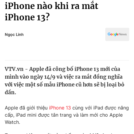
Chính trị
iPhone nào khi ra mắt
Truyền hình
iPhone 13?
Văn hóa - Giải trí
Xã hội
Y tế
Đời sống
Ngọc Linh
Pháp luật
Công nghệ
Giáo dục
Y tế
VTV.vn - Apple đã công bố iPhone 13 mới của
Thế giới
mình vào ngày 14/9 và việc ra mắt đồng nghĩa
Tin tức
với việc một số mẫu iPhone cũ hơn sẽ bị loại bỏ
Kinh tế
dần.
Thế giới đó đây
Tài chính
Dữ liệu và đời sống
Câu chuyện quốc tế
Apple đã giới thiệu
iPhone 13
cùng với iPad được nâng
Thị trường
cấp, iPad mini được tân trang và làm mới cho Apple
Watch.
Truyền hình
Góc doanh nghiệp