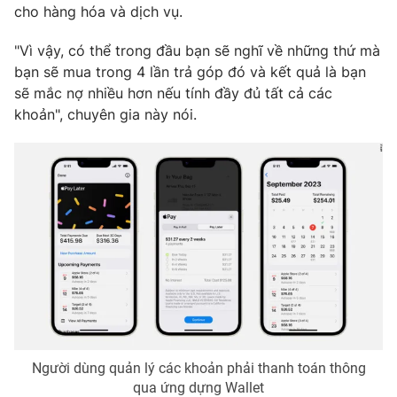
cho hàng hóa và dịch vụ.
"Vì vậy, có thể trong đầu bạn sẽ nghĩ về những thứ mà
bạn sẽ mua trong 4 lần trả góp đó và kết quả là bạn
THỜI BÁO VTV
sẽ mắc nợ nhiều hơn nếu tính đầy đủ tất cả các
khoản", chuyên gia này nói.
Theo dõi báo trên
Cơ quan chủ quản:
Đài Truyền hình Việt Nam
Cơ quan báo chí:
Thời báo VTV
Giấy phép hoạt động báo in và báo điện tử số 483/GP-BTTTT
cấp ngày 29/12/2023
Tổng Biên tập:
Vũ Thanh Thủy
Phó Tổng Biên tập:
Nguyễn Thị Mỹ Hạnh, Phạm Quốc Thắng,
Nguyễn Trọng Ninh
Người dùng quản lý các khoản phải thanh toán thông
Tổng đài VTV:
024.38 355 931 - 024.38 355 932
qua ứng dựng Wallet