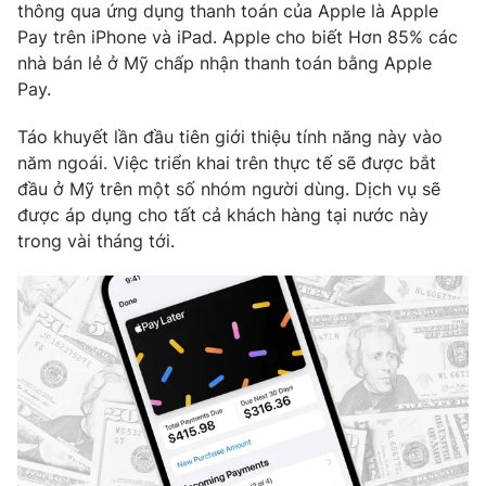
Phim VTV
thông qua ứng dụng thanh toán của Apple là Apple
Giải trí
Pay trên iPhone và iPad. Apple cho biết Hơn 85% các
Hậu trường
nhà bán lẻ ở Mỹ chấp nhận thanh toán bằng Apple
Điện ảnh
Đời sống
Pay.
Nhân vật
Âm nhạc
Du lịch
Khán giả
Táo khuyết lần đầu tiên giới thiệu tính năng này vào
Giáo dục
Sao
năm ngoái. Việc triển khai trên thực tế sẽ được bắt
Làm đẹp
Giải sao mai
đầu ở Mỹ trên một số nhóm người dùng. Dịch vụ sẽ
Tuyển sinh
Công nghệ
được áp dụng cho tất cả khách hàng tại nước này
Chất lượng cuộc sống
Học trực tuyến
trong vài tháng tới.
Hitech Công nghệ tương lai
Giao lưu trực tuyến
Sản phẩm
Lịch phát sóng
Thị trường
Tư vấn
Chuyên mục khác
Emagazine
Podcast