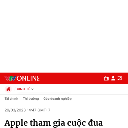
KINH TẾ
Chính trị
Tài chính
Thị trường
Góc doanh nghiệp
Xã hội
29/03/2023 14:47 GMT+7
Pháp luật
Chuyên mục
Kinh tế
Apple tham gia cuộc đua
Thể thao