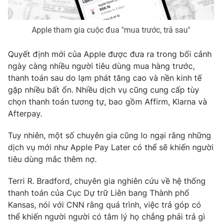
Photo
Infographic
Apple tham gia cuộc đua "mua trước, trả sau"
Video
Shorts video
Quyết định mới của Apple được đưa ra trong bối cảnh
ngày càng nhiều người tiêu dùng mua hàng trước,
VTV Money
VTV Thể thao
thanh toán sau do lạm phát tăng cao và nền kinh tế
gặp nhiều bất ổn. Nhiều dịch vụ cũng cung cấp tùy
chọn thanh toán tương tự, bao gồm Affirm, Klarna và
VTV Sức khoẻ
Bất động sản
Afterpay.
Thị trường 24h
Tấm lòng Việt
Tuy nhiên, một số chuyên gia cũng lo ngại rằng những
dịch vụ mới như Apple Pay Later có thể sẽ khiến người
tiêu dùng mắc thêm nợ.
VTV4
Vươn mình bằng AI
Terri R. Bradford, chuyên gia nghiên cứu về hệ thống
VTV9
VTV8
thanh toán của Cục Dự trữ Liên bang Thành phố
Kansas, nói với CNN rằng quá trình, việc trả góp có
thể khiến người người có tâm lý họ chẳng phải trả gì
Liên hệ tòa soạn
English