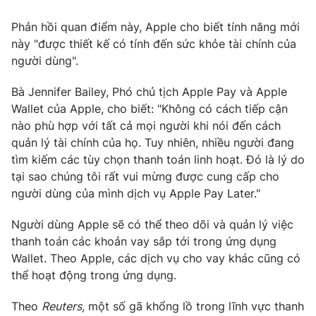
Ðiện thoại Thời báo VTV:
024.66 897 897
Phản hồi quan điểm này, Apple cho biết tính năng mới
Email:
toasoan@vtv.vn
này "được thiết kế có tính đến sức khỏe tài chính của
Liên hệ quảng cáo:
024-7300.7108
người dùng".
Bà Jennifer Bailey, Phó chủ tịch Apple Pay và Apple
Wallet của Apple, cho biết: "Không có cách tiếp cận
nào phù hợp với tất cả mọi người khi nói đến cách
quản lý tài chính của họ. Tuy nhiên, nhiều người đang
tìm kiếm các tùy chọn thanh toán linh hoạt. Đó là lý do
tại sao chúng tôi rất vui mừng được cung cấp cho
người dùng của mình dịch vụ Apple Pay Later."
Người dùng Apple sẽ có thể theo dõi và quản lý việc
thanh toán các khoản vay sắp tới trong ứng dụng
® Cấm sao chép dưới mọi hình thức nếu không có sự chấp
Wallet. Theo Apple, các dịch vụ cho vay khác cũng có
thuận bằng văn bản. Ghi rõ nguồn VTV.vn khi phát hành lại
thông tin từ website này.
thể hoạt động trong ứng dụng.
Theo
Reuters
,
một số gã khổng lồ trong lĩnh vực thanh