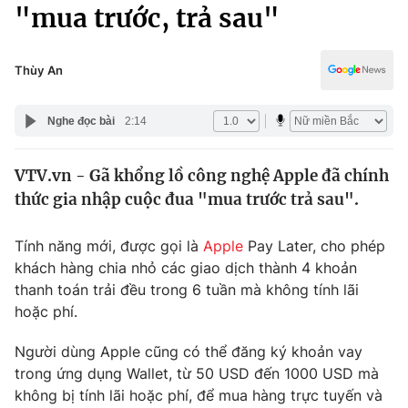
Chính trị
"mua trước, trả sau"
Truyền hình
Văn hóa - Giải trí
Xã hội
Y tế
Thùy An
Đời sống
Pháp luật
Công nghệ
Nghe đọc bài
2:14
Giáo dục
Y tế
VTV.vn - Gã khổng lồ công nghệ Apple đã chính
thức gia nhập cuộc đua "mua trước trả sau".
Thế giới
Tính năng mới, được gọi là
Apple
Pay Later, cho phép
Tin tức
khách hàng chia nhỏ các giao dịch thành 4 khoản
Kinh tế
thanh toán trải đều trong 6 tuần mà không tính lãi
Thế giới đó đây
Tài chính
hoặc phí.
Dữ liệu và đời sống
Câu chuyện quốc tế
Thị trường
Người dùng Apple cũng có thể đăng ký khoản vay
trong ứng dụng Wallet, từ 50 USD đến 1000 USD mà
Truyền hình
Góc doanh nghiệp
không bị tính lãi hoặc phí, để mua hàng trực tuyến và