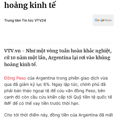
Chính trị
hoảng kinh tế
Truyền hình
Văn hóa - Giải trí
Xã hội
Y tế
Trung tâm Tin tức VTV24
Đời sống
Pháp luật
Công nghệ
Giáo dục
Y tế
VTV.vn - Như một vòng tuần hoàn khắc nghiệt,
cứ 10 năm một lần, Argentina lại rơi vào khủng
Thế giới
hoảng kinh tế.
Tin tức
Kinh tế
Đồng Peso
của Argentina trong phiên giao dịch vừa
Thế giới đó đây
qua đã giảm kỷ lục 6%. Ngay lập tức, chính phủ đã
Tài chính
phải bán tháo ngoại tệ để cứu vãn đồng Peso, bên
Dữ liệu và đời sống
Câu chuyện quốc tế
cạnh đó còn cầu cứu khẩn cấp tới Quỹ tiền tệ quốc tế
Thị trường
IMF để có thể vay tiền trước thời hạn.
Truyền hình
Góc doanh nghiệp
Cho tới thời điểm này, đồng tiền của Argentina đã mất