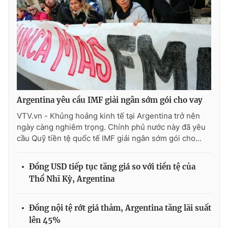
THỜI BÁO VTV
Theo dõi báo trên
Argentina yêu cầu IMF giải ngân sớm gói cho vay
VTV.vn - Khủng hoảng kinh tế tại Argentina trở nên
ngày càng nghiêm trọng. Chính phủ nước này đã yêu
Cơ quan chủ quản:
Đài Truyền hình Việt Nam
cầu Quỹ tiền tệ quốc tế IMF giải ngân sớm gói cho...
Cơ quan báo chí:
Thời báo VTV
Giấy phép hoạt động báo in và báo điện tử số 483/GP-BTTTT
Đồng USD tiếp tục tăng giá so với tiền tệ của
cấp ngày 29/12/2023
Thổ Nhĩ Kỳ, Argentina
Tổng Biên tập:
Vũ Thanh Thủy
Phó Tổng Biên tập:
Nguyễn Thị Mỹ Hạnh, Phạm Quốc Thắng,
Nguyễn Trọng Ninh
Đồng nội tệ rớt giá thảm, Argentina tăng lãi suất
Tổng đài VTV:
024.38 355 931 - 024.38 355 932
lên 45%