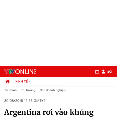
KINH TẾ
Chính trị
Tài chính
Thị trường
Góc doanh nghiệp
Xã hội
30/08/2018 17:38 GMT+7
Pháp luật
Chuyên mục
Kinh tế
Argentina rơi vào khủng
Thể thao