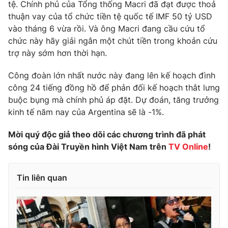
tệ. Chính phủ của Tổng thống Macri đã đạt được thoả
Photo
thuận vay của tổ chức tiền tệ quốc tế IMF 50 tỷ USD
Infographic
vào tháng 6 vừa rồi. Và ông Macri đang cầu cứu tổ
chức này hãy giải ngân một chút tiền trong khoản cứu
Video
Shorts video
trợ này sớm hơn thời hạn.
VTV Money
Công đoàn lớn nhất nước này đang lên kế hoạch đình
VTV Thể thao
công 24 tiếng đồng hồ để phản đối kế hoạch thắt lưng
buộc bụng mà chính phủ áp đặt. Dự đoán, tăng trưởng
VTV Sức khoẻ
Bất động sản
kinh tế năm nay của Argentina sẽ là -1%.
Thị trường 24h
Mời quý độc giả theo dõi các chương trình đã phát
Tấm lòng Việt
sóng của Đài Truyền hình Việt Nam trên
TV Online
!
VTV4
Vươn mình bằng AI
Tin liên quan
VTV9
VTV8
Liên hệ tòa soạn
English