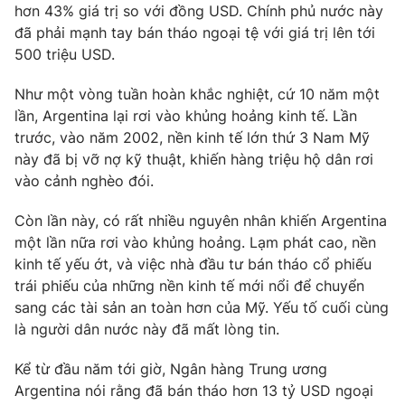
Phim VTV
hơn 43% giá trị so với đồng USD. Chính phủ nước này
Giải trí
đã phải mạnh tay bán tháo ngoại tệ với giá trị lên tới
Hậu trường
500 triệu USD.
Điện ảnh
Đời sống
Nhân vật
Âm nhạc
Như một vòng tuần hoàn khắc nghiệt, cứ 10 năm một
Du lịch
Khán giả
lần, Argentina lại rơi vào khủng hoảng kinh tế. Lần
Giáo dục
Sao
trước, vào năm 2002, nền kinh tế lớn thứ 3 Nam Mỹ
Làm đẹp
Giải sao mai
này đã bị vỡ nợ kỹ thuật, khiến hàng triệu hộ dân rơi
Tuyển sinh
Công nghệ
vào cảnh nghèo đói.
Chất lượng cuộc sống
Học trực tuyến
Hitech Công nghệ tương lai
Còn lần này, có rất nhiều nguyên nhân khiến Argentina
Giao lưu trực tuyến
một lần nữa rơi vào khủng hoảng. Lạm phát cao, nền
Sản phẩm
kinh tế yếu ớt, và việc nhà đầu tư bán tháo cổ phiếu
Lịch phát sóng
trái phiếu của những nền kinh tế mới nổi để chuyển
Thị trường
sang các tài sản an toàn hơn của Mỹ. Yếu tố cuối cùng
Tư vấn
là người dân nước này đã mất lòng tin.
Chuyên mục khác
Kể từ đầu năm tới giờ, Ngân hàng Trung ương
Emagazine
Podcast
Argentina nói rằng đã bán tháo hơn 13 tỷ USD ngoại