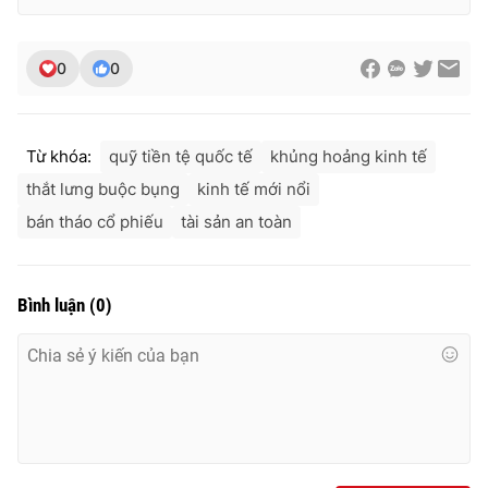
Ðiện thoại Thời báo VTV:
024.66 897 897
Email:
toasoan@vtv.vn
0
0
Liên hệ quảng cáo:
024-7300.7108
Từ khóa:
quỹ tiền tệ quốc tế
khủng hoảng kinh tế
thắt lưng buộc bụng
kinh tế mới nổi
bán tháo cổ phiếu
tài sản an toàn
Bình luận
(
0
)
® Cấm sao chép dưới mọi hình thức nếu không có sự chấp
thuận bằng văn bản. Ghi rõ nguồn VTV.vn khi phát hành lại
thông tin từ website này.