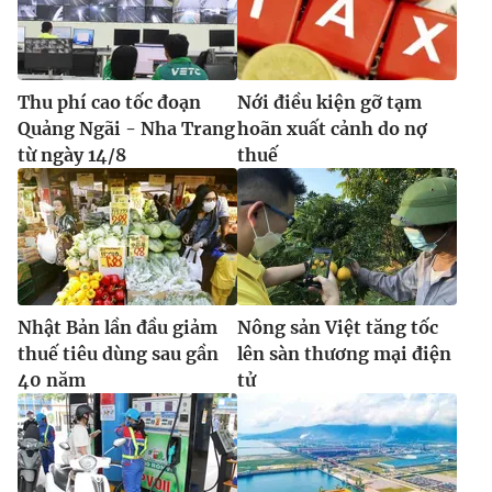
Ðiện thoại Thời báo VTV:
024.66 897 897
Email:
toasoan@vtv.vn
Liên hệ quảng cáo:
024-7300.7108
Thu phí cao tốc đoạn
Nới điều kiện gỡ tạm
Quảng Ngãi - Nha Trang
hoãn xuất cảnh do nợ
từ ngày 14/8
thuế
Nhật Bản lần đầu giảm
Nông sản Việt tăng tốc
thuế tiêu dùng sau gần
lên sàn thương mại điện
40 năm
tử
® Cấm sao chép dưới mọi hình thức nếu không có sự chấp
thuận bằng văn bản. Ghi rõ nguồn VTV.vn khi phát hành lại
thông tin từ website này.