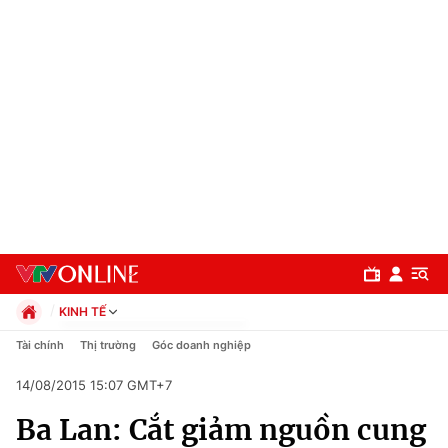
KINH TẾ
Chính trị
Tài chính
Thị trường
Góc doanh nghiệp
Xã hội
14/08/2015 15:07 GMT+7
Pháp luật
Chuyên mục
Kinh tế
Ba Lan: Cắt giảm nguồn cung
Thể thao