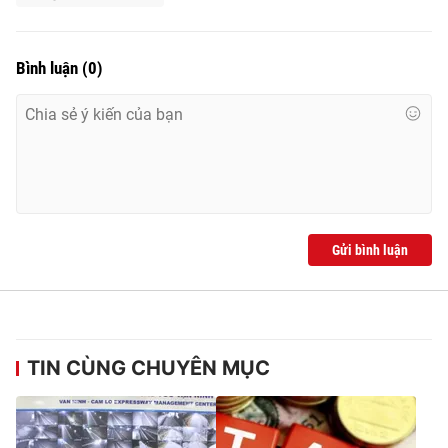
Bình luận
(
0
)
THỜI BÁO VTV
Theo dõi báo trên
Gửi bình luận
Cơ quan chủ quản:
Đài Truyền hình Việt Nam
Cơ quan báo chí:
Thời báo VTV
Giấy phép hoạt động báo in và báo điện tử số 483/GP-BTTTT
cấp ngày 29/12/2023
Tổng Biên tập:
Vũ Thanh Thủy
TIN CÙNG CHUYÊN MỤC
Phó Tổng Biên tập:
Nguyễn Thị Mỹ Hạnh, Phạm Quốc Thắng,
Nguyễn Trọng Ninh
Tổng đài VTV:
024.38 355 931 - 024.38 355 932