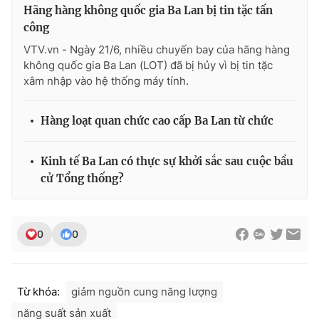
Hãng hàng không quốc gia Ba Lan bị tin tặc tấn
Photo
Infographic
công
VTV.vn - Ngày 21/6, nhiều chuyến bay của hãng hàng
Video
Shorts video
không quốc gia Ba Lan (LOT) đã bị hủy vì bị tin tặc
xâm nhập vào hệ thống máy tính.
VTV Money
VTV Thể thao
Hàng loạt quan chức cao cấp Ba Lan từ chức
VTV Sức khoẻ
Bất động sản
Kinh tế Ba Lan có thực sự khởi sắc sau cuộc bầu
cử Tổng thống?
Thị trường 24h
Tấm lòng Việt
VTV4
Vươn mình bằng AI
0
0
VTV9
VTV8
Từ khóa:
giảm nguồn cung năng lượng
Liên hệ tòa soạn
English
năng suất sản xuất