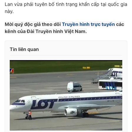
Phim VTV
Lan vừa phải tuyên bố tình trạng khẩn cấp tại quốc gia
Giải trí
này.
Hậu trường
Điện ảnh
Đời sống
Mời quý độc giả theo dõi
Truyền hình trực tuyến
các
Nhân vật
Âm nhạc
kênh của Đài Truyền hình Việt Nam.
Du lịch
Khán giả
Giáo dục
Sao
Làm đẹp
Giải sao mai
Tin liên quan
Tuyển sinh
Công nghệ
Chất lượng cuộc sống
Học trực tuyến
Hitech Công nghệ tương lai
Giao lưu trực tuyến
Sản phẩm
Lịch phát sóng
Thị trường
Tư vấn
Chuyên mục khác
Emagazine
Podcast