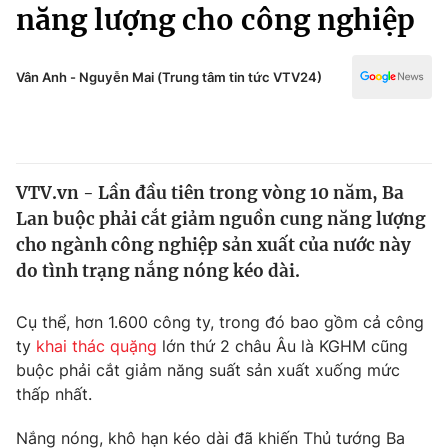
Chính trị
năng lượng cho công nghiệp
Truyền hình
Văn hóa - Giải trí
Xã hội
Y tế
Vân Anh - Nguyễn Mai (Trung tâm tin tức VTV24)
Đời sống
Pháp luật
Công nghệ
Giáo dục
Y tế
VTV.vn - Lần đầu tiên trong vòng 10 năm, Ba
Lan buộc phải cắt giảm nguồn cung năng lượng
Thế giới
cho ngành công nghiệp sản xuất của nước này
do tình trạng nắng nóng kéo dài.
Tin tức
Kinh tế
Thế giới đó đây
Cụ thể, hơn 1.600 công ty, trong đó bao gồm cả công
Tài chính
ty
khai thác quặng
lớn thứ 2 châu Âu là KGHM cũng
Dữ liệu và đời sống
Câu chuyện quốc tế
buộc phải cắt giảm năng suất sản xuất xuống mức
Thị trường
thấp nhất.
Truyền hình
Góc doanh nghiệp
Nắng nóng, khô hạn kéo dài đã khiến Thủ tướng Ba