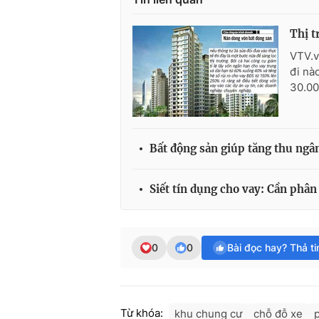
Thị t
VTV.v
đi nà
30.00
Bất động sản giúp tăng thu ngâ
Siết tín dụng cho vay: Cần phân 
0
0
Bài đọc hay? Thả t
Từ khóa:
khu chung cư
chỗ đỗ xe
p