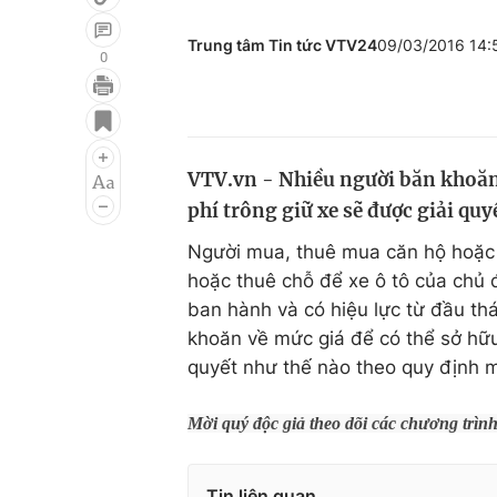
Trung tâm Tin tức VTV24
09/03/2016 14
0
Giải trí
Đời sống
Điện ảnh
Du lịch
VTV.vn - Nhiều người băn khoăn v
Âm nhạc
Làm đẹp
phí trông giữ xe sẽ được giải quy
Sao
Chất lượng cuộc sốn
Người mua, thuê mua căn hộ hoặc 
hoặc thuê chỗ để xe ô tô của chủ đ
ban hành và có hiệu lực từ đầu 
khoăn về mức giá để có thể sở hữ
quyết như thế nào theo quy định m
Mời quý độc giả theo dõi các chương trìn
Tin liên quan