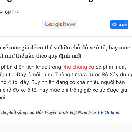
Góc ảnh
:54 GMT+7
Chia sẻ
Giáo dục
Công nghệ
Tuyển sinh
Hitech Công ng
ề mức giá để có thể sở hữu chỗ đỗ xe ô tô, hay mức
Học trực tuyến
Sản phẩm
ết như thế nào theo quy định mới.
g
Thị trường
phần diện tích khác trong
khu chung cư
sẽ phải mua,
Tư vấn
ầu tư. Đây là nội dung Thông tư vừa được Bộ Xây dựn
tháng 4 tới đây. Tuy nhiên đang có khá nhiều người băn
u chỗ đỗ xe ô tô, hay mức phí trông giữ xe sẽ được giải
ới.
h đã phát sóng của Đài Truyền hình Việt Nam trên
TV Online
!