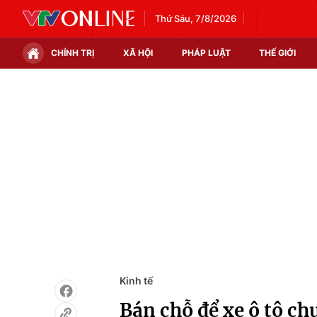
Thứ Sáu, 7/8/2026
CHÍNH TRỊ
XÃ HỘI
PHÁP LUẬT
THẾ GIỚI
Chính trị
Xã hội
Thế giới
Kinh tế
Tin tức
Tài chính
Thế giới đó đây
Thị trường
Câu chuyện quốc tế
Góc doanh nghiệp
Dữ liệu và đời sống
Kinh tế
Bán chỗ để xe ô tô c