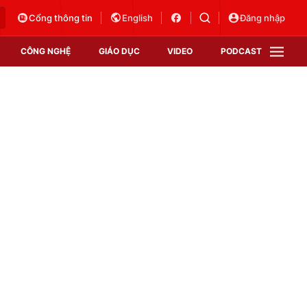
Cổng thông tin
English
Đăng nhập
CÔNG NGHỆ
GIÁO DỤC
VIDEO
PODCAST
VTV Money
VTV Thể thao
VTV Sức khoẻ
Bất động sản
Thị trường 24h
Tấm lòng Việt
Vươn mình bằng AI
VTV4
VTV8
VTV9
Lịch phát sóng
Giao lưu trực tuyến
Sự kiện