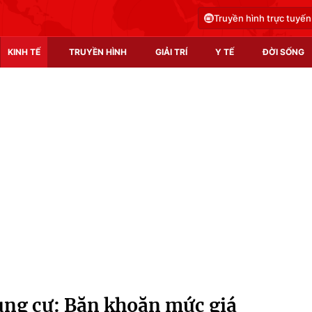
Truyền hình trực tuyến
KINH TẾ
TRUYỀN HÌNH
GIẢI TRÍ
Y TẾ
ĐỜI SỐNG
Pháp luật
Y tế
Truyền hình
Multimedia
Phim VTV
Video
Hậu trường
Shorts video
Nhân vật
Podcast
Khán giả
EMagazine
Giải sao mai
Photo
hung cư: Băn khoăn mức giá
Infographic