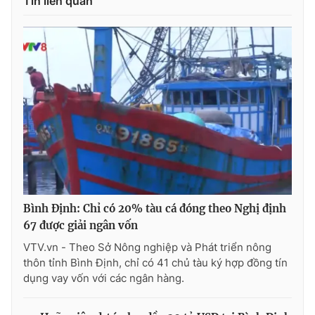
Tin liên quan
Photo
Infographic
Video
Shorts video
VTV Money
VTV Thể thao
VTV Sức khoẻ
Bất động sản
Thị trường 24h
Tấm lòng Việt
Bình Định: Chỉ có 20% tàu cá đóng theo Nghị định
67 được giải ngân vốn
VTV4
Vươn mình bằng AI
VTV.vn - Theo Sở Nông nghiệp và Phát triển nông
thôn tỉnh Bình Định, chỉ có 41 chủ tàu ký hợp đồng tín
VTV9
VTV8
dụng vay vốn với các ngân hàng.
Liên hệ tòa soạn
English