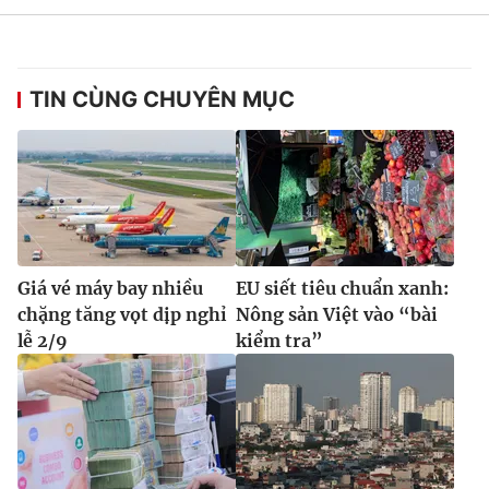
Ðiện thoại Thời báo VTV:
024.66 897 897
Email:
toasoan@vtv.vn
Liên hệ quảng cáo:
024-7300.7108
TIN CÙNG CHUYÊN MỤC
Giá vé máy bay nhiều
EU siết tiêu chuẩn xanh:
chặng tăng vọt dịp nghỉ
Nông sản Việt vào “bài
lễ 2/9
kiểm tra”
® Cấm sao chép dưới mọi hình thức nếu không có sự chấp
thuận bằng văn bản. Ghi rõ nguồn VTV.vn khi phát hành lại
thông tin từ website này.