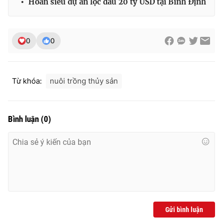
Hoãn siêu dự án lọc dầu 20 tỷ USD tại Bình Định
0
0
THỜI BÁO VTV
Từ khóa:
nuôi trồng thủy sản
Theo dõi báo trên
Bình luận
(
0
)
Cơ quan chủ quản:
Đài Truyền hình Việt Nam
Cơ quan báo chí:
Thời báo VTV
Giấy phép hoạt động báo in và báo điện tử số 483/GP-BTTTT
cấp ngày 29/12/2023
Tổng Biên tập:
Vũ Thanh Thủy
Phó Tổng Biên tập:
Nguyễn Thị Mỹ Hạnh, Phạm Quốc Thắng,
Nguyễn Trọng Ninh
Gửi bình luận
Tổng đài VTV:
024.38 355 931 - 024.38 355 932