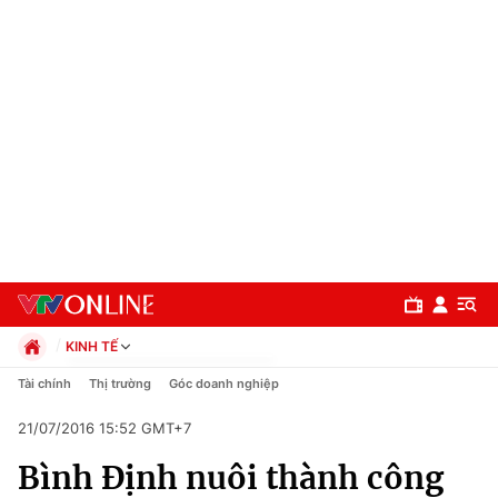
KINH TẾ
Chính trị
Tài chính
Thị trường
Góc doanh nghiệp
Xã hội
21/07/2016 15:52 GMT+7
Pháp luật
Chuyên mục
Kinh tế
Bình Định nuôi thành công
Thể thao