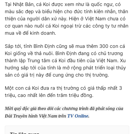
Phim VTV
Tại Nhật Bản, cá Koi được xem như là quốc ngư, có
Giải trí
màu sắc đẹp và biểu hiện cho đức tính kiên nhẫn, thân
Hậu trường
thiện của người dân xứ này. Hiện ở Việt Nam chưa có
Điện ảnh
Đời sống
Nhân vật
cơ quan nào nuôi cá Koi ngoại trừ các công ty tư nhân
Âm nhạc
mua về để kinh doanh.
Du lịch
Khán giả
Giáo dục
Sao
Sắp tới, tỉnh Bình Định cũng sẽ mua thêm 300 con cá
Làm đẹp
Giải sao mai
Koi giống về thả nuôi. Bình Định đang có chủ trương
Tuyển sinh
Công nghệ
Chất lượng cuộc sống
thành lập Trung tâm cá Koi đầu tiên của Việt Nam. Xu
Học trực tuyến
hướng sắp tới của tỉnh là mở rộng phát triển loại thủy
Hitech Công nghệ tương lai
sản có giá trị này để cung ứng cho thị trường.
Giao lưu trực tuyến
Sản phẩm
Một con cá Koi đưa ra thị trường có giá thấp nhất 3
Lịch phát sóng
Thị trường
triệu, cao nhất lên đến trăm triệu đồng.
Tư vấn
Mời quý độc giả theo dõi các chương trình đã phát sóng của
Chuyên mục khác
Đài Truyền hình Việt Nam trên
TV Online
.
Emagazine
Podcast