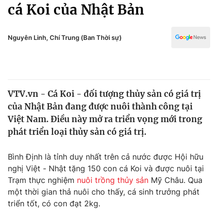
Chính trị
cá Koi của Nhật Bản
Truyền hình
Văn hóa - Giải trí
Xã hội
Y tế
Nguyên Linh, Chí Trung (Ban Thời sự)
Đời sống
Pháp luật
Công nghệ
Giáo dục
Y tế
VTV.vn - Cá Koi - đối tượng thủy sản có giá trị
của Nhật Bản đang được nuôi thành công tại
Thế giới
Việt Nam. Điều này mở ra triển vọng mới trong
phát triển loại thủy sản có giá trị.
Tin tức
Kinh tế
Thế giới đó đây
Bình Định là tỉnh duy nhất trên cả nước được Hội hữu
Tài chính
nghị Việt - Nhật tặng 150 con cá Koi và được nuôi tại
Dữ liệu và đời sống
Câu chuyện quốc tế
Trạm thực nghiệm
nuôi trồng thủy sản
Mỹ Châu. Qua
Thị trường
một thời gian thả nuôi cho thấy, cá sinh trưởng phát
Truyền hình
Góc doanh nghiệp
triển tốt, có con đạt 2kg.