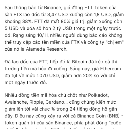
Email:
toasoan@vtv.vn
Sau thông báo từ Binance, giá đồng FTT, token của
Liên hệ quảng cáo:
024-7300.7108
sàn FTX lao dốc từ 3,47 USD xuống còn 1,8 USD, giảm
khoảng 38%. FTT đã mất 80% giá trị, giảm xuống còn
5 USD và xóa sổ hơn 2 tỷ USD trong một ngày trước
đó. Rạng sáng 10/11, nhiều người dùng báo cáo không
thể truy cập các tên miền của FTX và công ty "chị em"
của nó là Alameda Research.
Đà lao dốc của FTT, tiếp đó là Bitcoin đã kéo cả thị
trường tiền mã hóa đi xuống. Sáng nay, giá Ethereum
đã tụt về mức 1.070 USD, giảm hơn 20% so với chỉ
một ngày trước đó.
® Cấm sao chép dưới mọi hình thức nếu không có sự chấp
Nhiều đồng tiền mã hóa chủ chốt như Polkadot,
thuận bằng văn bản. Ghi rõ nguồn VTV.vn khi phát hành lại
thông tin từ website này.
Avalanche, Ripple, Cardano... cũng chứng kiến mức
giảm lên tới vài chục % trong 24 tiếng đồng hồ gần
đây. Điều này cũng xảy ra với cả Binance Coin (BNB) -
token quản trị của sàn Binance, phía phát động “cuộc