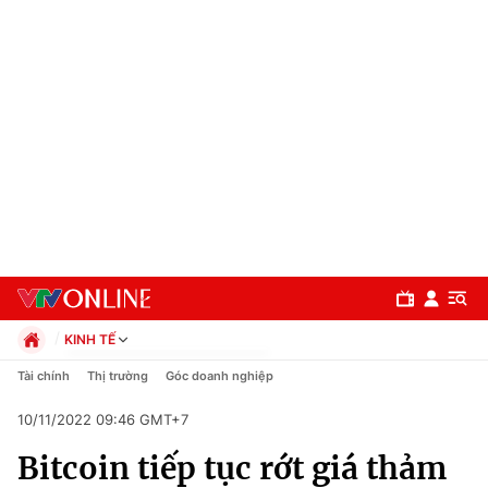
KINH TẾ
Chính trị
Tài chính
Thị trường
Góc doanh nghiệp
Xã hội
10/11/2022 09:46 GMT+7
Pháp luật
Chuyên mục
Kinh tế
Bitcoin tiếp tục rớt giá thảm
Thể thao