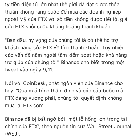
ty tiền điện tử lớn nhất thế giới đã đạt được thỏa
Photo
Infographic
thuận không ràng buộc để mua các doanh nghiệp
ngoài Mỹ của FTX với số tiền không được tiết lộ, giải
cứu FTX khỏi cuộc khủng hoảng thanh khoản.
Video
Shorts video
"Ban đầu, hy vọng của chúng tôi là có thể hỗ trợ
VTV Money
VTV Thể thao
khách hàng của FTX về tính thanh khoản. Tuy nhiên
các vấn đề nằm ngoài tầm kiểm soát hoặc khả năng
trợ giúp của chúng tôi", Binance cho biết trong một
VTV Sức khoẻ
Bất động sản
tweet vào ngày 9/11.
Thị trường 24h
Tấm lòng Việt
Nói với CoinDesk, phát ngôn viên của Binance cho
hay: "Qua quá trình thẩm định và các cáo buộc mà
FTX đang vướng phải, chúng tôi quyết định không
VTV4
Vươn mình bằng AI
mua lại FTX.com".
VTV9
VTV8
Binance đã bị bất ngờ bởi "một lỗ hổng lớn trong tài
chính của FTX", theo nguồn tin của Wall Street Journal
(WSJ).
Liên hệ tòa soạn
English