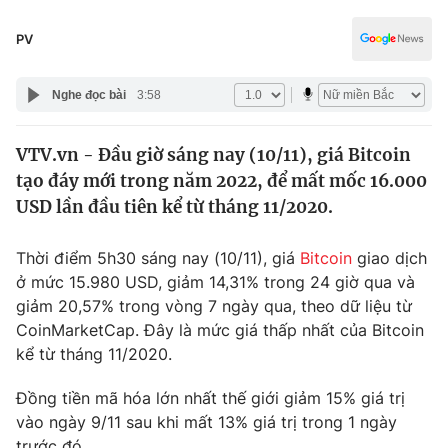
Chính trị
Truyền hình
PV
Văn hóa - Giải trí
Xã hội
Y tế
Nghe đọc bài
3:58
Đời sống
Pháp luật
Công nghệ
VTV.vn - Đầu giờ sáng nay (10/11), giá Bitcoin
Giáo dục
Y tế
tạo đáy mới trong năm 2022, để mất mốc 16.000
USD lần đầu tiên kể từ tháng 11/2020.
Thế giới
Thời điểm 5h30 sáng nay (10/11), giá
Bitcoin
giao dịch
Tin tức
ở mức 15.980 USD, giảm 14,31% trong 24 giờ qua và
Kinh tế
giảm 20,57% trong vòng 7 ngày qua, theo dữ liệu từ
Thế giới đó đây
CoinMarketCap. Đây là mức giá thấp nhất của Bitcoin
Tài chính
Dữ liệu và đời sống
kể từ tháng 11/2020.
Câu chuyện quốc tế
Thị trường
Đồng tiền mã hóa lớn nhất thế giới giảm 15% giá trị
Truyền hình
Góc doanh nghiệp
vào ngày 9/11 sau khi mất 13% giá trị trong 1 ngày
trước đó.