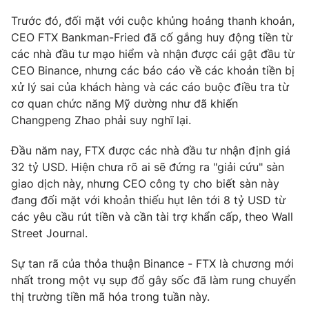
Trước đó, đối mặt với cuộc khủng hoảng thanh khoản,
CEO FTX Bankman-Fried đã cố gắng huy động tiền từ
các nhà đầu tư mạo hiểm và nhận được cái gật đầu từ
THỜI BÁO VTV
CEO Binance, nhưng các báo cáo về các khoản tiền bị
xử lý sai của khách hàng và các cáo buộc điều tra từ
cơ quan chức năng Mỹ dường như đã khiến
Theo dõi báo trên
Changpeng Zhao phải suy nghĩ lại.
Cơ quan chủ quản:
Đài Truyền hình Việt Nam
Đầu năm nay, FTX được các nhà đầu tư nhận định giá
32 tỷ USD. Hiện chưa rõ ai sẽ đứng ra "giải cứu" sàn
Cơ quan báo chí:
Thời báo VTV
giao dịch này, nhưng CEO công ty cho biết sàn này
Giấy phép hoạt động báo in và báo điện tử số 483/GP-BTTTT
đang đối mặt với khoản thiếu hụt lên tới 8 tỷ USD từ
cấp ngày 29/12/2023
các yêu cầu rút tiền và cần tài trợ khẩn cấp, theo Wall
Tổng Biên tập:
Vũ Thanh Thủy
Street Journal.
Phó Tổng Biên tập:
Nguyễn Thị Mỹ Hạnh, Phạm Quốc Thắng,
Nguyễn Trọng Ninh
Sự tan rã của thỏa thuận Binance - FTX là chương mới
Tổng đài VTV:
024.38 355 931 - 024.38 355 932
nhất trong một vụ sụp đổ gây sốc đã làm rung chuyển
Ðiện thoại Thời báo VTV:
024.66 897 897
thị trường tiền mã hóa trong tuần này.