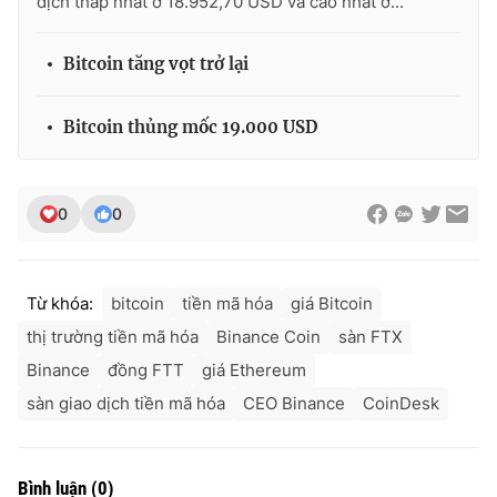
dịch thấp nhất ở 18.952,70 USD và cao nhất ở...
Bitcoin tăng vọt trở lại
Bitcoin thủng mốc 19.000 USD
0
0
Từ khóa:
bitcoin
tiền mã hóa
giá Bitcoin
thị trường tiền mã hóa
Binance Coin
sàn FTX
Binance
đồng FTT
giá Ethereum
sàn giao dịch tiền mã hóa
CEO Binance
CoinDesk
Bình luận
(
0
)