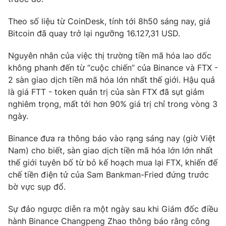
Phim VTV
Giải trí
Theo số liệu từ CoinDesk, tính tới 8h50 sáng nay, giá
Hậu trường
Điện ảnh
Bitcoin đã quay trở lại ngưỡng 16.127,31 USD.
Đời sống
Nhân vật
Âm nhạc
Nguyên nhân của việc thị trường tiền mã hóa lao dốc
Du lịch
Khán giả
không phanh đến từ “cuộc chiến” của Binance và FTX -
Giáo dục
Sao
2 sàn giao dịch tiền mã hóa lớn nhất thế giới. Hậu quả
Làm đẹp
Giải sao mai
Tuyển sinh
là giá FTT - token quản trị của sàn FTX đã sụt giảm
Công nghệ
Chất lượng cuộc sống
nghiêm trọng, mất tới hơn 90% giá trị chỉ trong vòng 3
Học trực tuyến
ngày.
Hitech Công nghệ tương lai
Giao lưu trực tuyến
Binance đưa ra thông báo vào rạng sáng nay (giờ Việt
Sản phẩm
Nam) cho biết, sàn giao dịch tiền mã hóa lớn lớn nhất
Lịch phát sóng
Thị trường
thế giới tuyên bố từ bỏ kế hoạch mua lại FTX, khiến đế
chế tiền điện tử của Sam Bankman-Fried đứng trước
Tư vấn
bờ vực sụp đổ.
Chuyên mục khác
Sự đảo ngược diễn ra một ngày sau khi Giám đốc điều
Emagazine
Podcast
hành Binance Changpeng Zhao thông báo rằng công