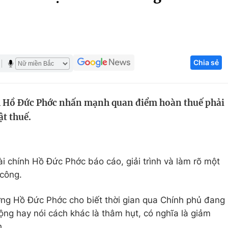
Góc ảnh
Giáo dục
Công nghệ
Chia sẻ
Tuyển sinh
Hitech Công ng
Học trực tuyến
Sản phẩm
h Hồ Đức Phớc nhấn mạnh quan điểm hoàn thuế phải
g
Thị trường
t thuế.
Tư vấn
ài chính Hồ Đức Phớc báo cáo, giải trình và làm rõ một
 công.
ưởng Hồ Đức Phớc cho biết thời gian qua Chính phủ đang
ộng hay nói cách khác là thâm hụt, có nghĩa là giảm
h.