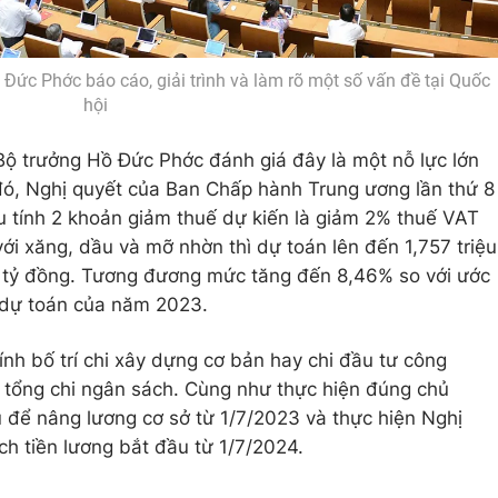
Đức Phớc báo cáo, giải trình và làm rõ một số vấn đề tại Quốc
hội
ộ trưởng Hồ Đức Phớc đánh giá đây là một nỗ lực lớn
đó, Nghị quyết của Ban Chấp hành Trung ương lần thứ 8
u tính 2 khoản giảm thuế dự kiến là giảm 2% thuế VAT
ới xăng, dầu và mỡ nhờn thì dự toán lên đến 1,757 triệu
ệu tỷ đồng. Tương đương mức tăng đến 8,46% so với ước
 dự toán của năm 2023.
chính bố trí chi xây dựng cơ bản hay chi đầu tư công
 tổng chi ngân sách. Cùng như thực hiện đúng chủ
ủ để nâng lương cơ sở từ 1/7/2023 và thực hiện Nghị
ch tiền lương bắt đầu từ 1/7/2024.