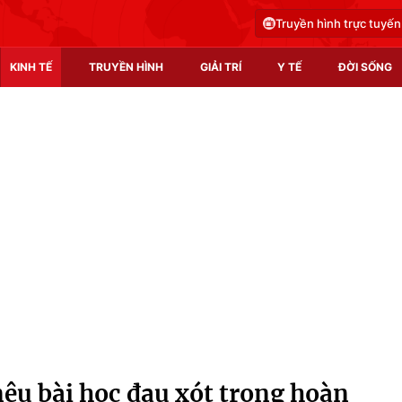
Truyền hình trực tuyến
KINH TẾ
TRUYỀN HÌNH
GIẢI TRÍ
Y TẾ
ĐỜI SỐNG
Pháp luật
Y tế
Truyền hình
Multimedia
Phim VTV
Video
Hậu trường
Shorts video
Nhân vật
Podcast
Khán giả
EMagazine
Giải sao mai
Photo
nêu bài học đau xót trong hoàn
Infographic