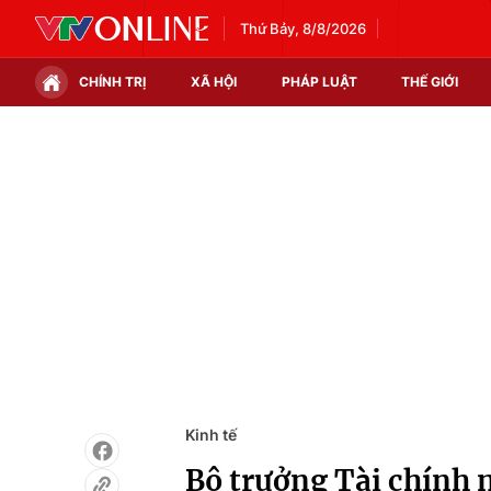
Thứ Bảy, 8/8/2026
CHÍNH TRỊ
XÃ HỘI
PHÁP LUẬT
THẾ GIỚI
Chính trị
Xã hội
Thế giới
Kinh tế
Tin tức
Tài chính
Thế giới đó đây
Thị trường
Câu chuyện quốc tế
Góc doanh nghiệp
Dữ liệu và đời sống
Kinh tế
Bộ trưởng Tài chính 