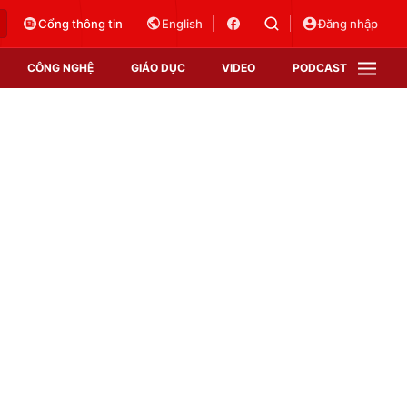
Cổng thông tin
English
Đăng nhập
CÔNG NGHỆ
GIÁO DỤC
VIDEO
PODCAST
VTV Money
VTV Thể thao
VTV Sức khoẻ
Bất động sản
Thị trường 24h
Tấm lòng Việt
Vươn mình bằng AI
VTV4
VTV8
VTV9
Lịch phát sóng
Giao lưu trực tuyến
Sự kiện