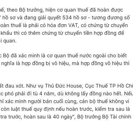
ế, theo Bộ trưởng, hiện cơ quan thuế đã hoàn được
57 hồ sơ và đang giải quyết 534 hồ sơ - tương đương số
 hoàn thuế là phải có hóa đơn VAT, có chứng từ chuyển
p khẩu thì có thêm chứng từ chuyển tiền hợp đồng để
i quan.
 Bộ đã xác minh là cơ quan thuế nước ngoài cho biết
 nghĩa là hợp đồng bị vô hiệu, mà hợp đồng vô hiệu thì
rất đau xót. Như vụ Thủ Đức House, Cục Thuế TP Hồ Ch
ục phó phải đi tù 4 năm, dù không lấy đồng nào hết. Nế
chỉ xác minh người bán cuối cùng, cán bộ thuế không vi
 còn luật thuế quy định nếu hoàn trước, kiểm tra sau là
tra trước, hoàn sau là 40 ngày", Bộ trưởng Bộ Tài chính