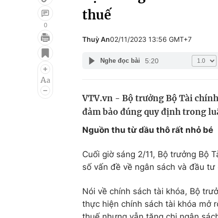
thuế
0
Thuỳ An
02/11/2023 13:56 GMT+7
Giải trí
Đời sống
5:20
Nghe đọc bài
Điện ảnh
Du lịch
Âm nhạc
Làm đẹp
VTV.vn - Bộ trưởng Bộ Tài chín
Sao
Chất lượng cuộc sốn
đảm bảo đúng quy định trong luậ
Nguồn thu từ dầu thô rất nhỏ bé
Cuối giờ sáng 2/11, Bộ trưởng Bộ T
số vấn đề về ngân sách và đầu tư
Nói về chính sách tài khóa, Bộ tr
thực hiện chính sách tài khóa mở r
thuế nhưng vẫn tăng chi ngân sác