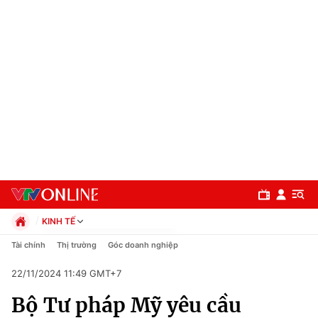
KINH TẾ
Chính trị
Tài chính
Thị trường
Góc doanh nghiệp
Xã hội
22/11/2024 11:49 GMT+7
Pháp luật
Chuyên mục
Kinh tế
Bộ Tư pháp Mỹ yêu cầu
Thể thao