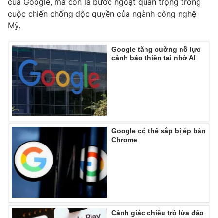
của Google, mà còn là bước ngoặt quan trọng trong
cuộc chiến chống độc quyền của ngành công nghệ
Mỹ.
THỜI BÁO VTV
Google tăng cường nỗ lực
cảnh báo thiên tai nhờ AI
Theo dõi báo trên
Cơ quan chủ quản:
Đài Truyền hình Việt Nam
Google có thể sắp bị ép bán
Cơ quan báo chí:
Thời báo VTV
Chrome
Giấy phép hoạt động báo in và báo điện tử số 483/GP-BTTTT
cấp ngày 29/12/2023
Tổng Biên tập:
Vũ Thanh Thủy
Phó Tổng Biên tập:
Nguyễn Thị Mỹ Hạnh, Phạm Quốc Thắng,
Nguyễn Trọng Ninh
Tổng đài VTV:
024.38 355 931 - 024.38 355 932
Cảnh giác chiêu trò lừa đảo