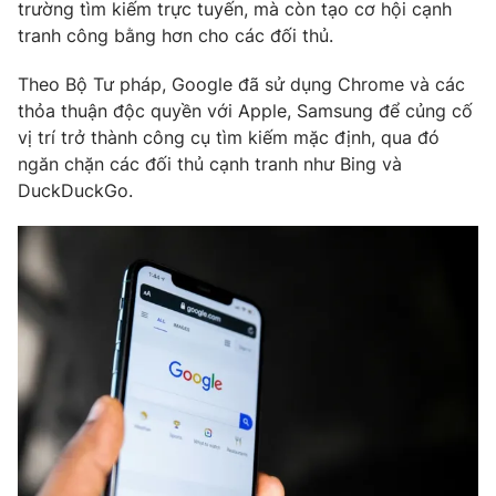
Phim VTV
trường tìm kiếm trực tuyến, mà còn tạo cơ hội cạnh
Giải trí
tranh công bằng hơn cho các đối thủ.
Hậu trường
Điện ảnh
Theo Bộ Tư pháp, Google đã sử dụng Chrome và các
Đời sống
Nhân vật
thỏa thuận độc quyền với Apple, Samsung để củng cố
Âm nhạc
Du lịch
vị trí trở thành công cụ tìm kiếm mặc định, qua đó
Khán giả
Giáo dục
Sao
ngăn chặn các đối thủ cạnh tranh như Bing và
Làm đẹp
Giải sao mai
DuckDuckGo.
Tuyển sinh
Công nghệ
Chất lượng cuộc sống
Học trực tuyến
Hitech Công nghệ tương lai
Giao lưu trực tuyến
Sản phẩm
Lịch phát sóng
Thị trường
Tư vấn
Chuyên mục khác
Emagazine
Podcast