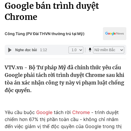
Chính trị
Google bán trình duyệt
Truyền hình
Chrome
Văn hóa - Giải trí
Xã hội
Y tế
Đời sống
Công Tùng (PV Đài THVN thường trú tại Mỹ)
Pháp luật
Công nghệ
Giáo dục
Nghe đọc bài
1:12
Y tế
VTV.vn - Bộ Tư pháp Mỹ đã chính thức yêu cầu
Thế giới
Google phải tách rời trình duyệt Chrome sau khi
Tin tức
tòa án xác nhận công ty này vi phạm luật chống
Kinh tế
độc quyền.
Thế giới đó đây
Tài chính
Dữ liệu và đời sống
Câu chuyện quốc tế
Thị trường
Yêu cầu buộc
Google
tách rời
Chrome
- trình duyệt
chiếm hơn 67% thị phần toàn cầu - không chỉ nhắm
Truyền hình
Góc doanh nghiệp
đến việc giảm vị thế độc quyền của Google trong thị