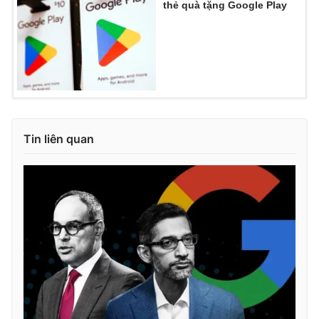
thẻ quà tặng Google Play
Ðiện thoại Thời báo VTV:
024.66 897 897
Email:
toasoan@vtv.vn
Liên hệ quảng cáo:
024-7300.7108
Tin liên quan
® Cấm sao chép dưới mọi hình thức nếu không có sự chấp
thuận bằng văn bản. Ghi rõ nguồn VTV.vn khi phát hành lại
thông tin từ website này.