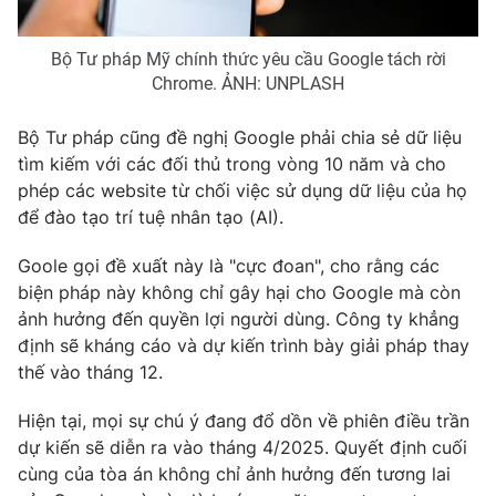
Photo
Infographic
Bộ Tư pháp Mỹ chính thức yêu cầu Google tách rời
Chrome. ẢNH: UNPLASH
Video
Shorts video
Bộ Tư pháp cũng đề nghị Google phải chia sẻ dữ liệu
tìm kiếm với các đối thủ trong vòng 10 năm và cho
VTV Money
VTV Thể thao
phép các website từ chối việc sử dụng dữ liệu của họ
để đào tạo trí tuệ nhân tạo (AI).
VTV Sức khoẻ
Bất động sản
Goole gọi đề xuất này là "cực đoan", cho rằng các
biện pháp này không chỉ gây hại cho Google mà còn
Thị trường 24h
Tấm lòng Việt
ảnh hưởng đến quyền lợi người dùng. Công ty khẳng
định sẽ kháng cáo và dự kiến trình bày giải pháp thay
VTV4
Vươn mình bằng AI
thế vào tháng 12.
Hiện tại, mọi sự chú ý đang đổ dồn về phiên điều trần
VTV9
VTV8
dự kiến sẽ diễn ra vào tháng 4/2025. Quyết định cuối
cùng của tòa án không chỉ ảnh hưởng đến tương lai
Liên hệ tòa soạn
English