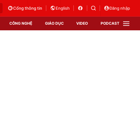
Cổng thông tin
English
Đăng nhập
CÔNG NGHỆ
GIÁO DỤC
VIDEO
PODCAST
VTV Money
VTV Thể thao
VTV Sức khoẻ
Bất động sản
Thị trường 24h
Tấm lòng Việt
Vươn mình bằng AI
VTV4
VTV8
VTV9
Lịch phát sóng
Giao lưu trực tuyến
Sự kiện