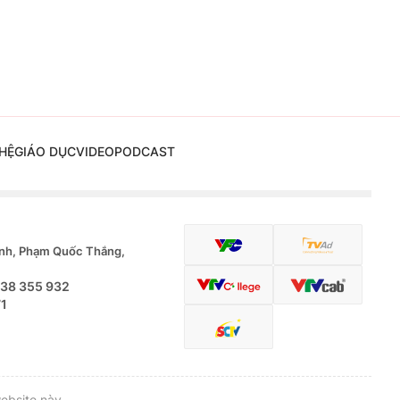
HỆ
GIÁO DỤC
VIDEO
PODCAST
nh, Phạm Quốc Thắng,
.38 355 932
71
ebsite này.