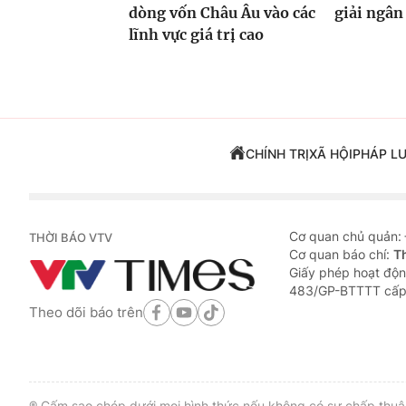
dòng vốn Châu Âu vào các
giải ngân
lĩnh vực giá trị cao
CHÍNH TRỊ
XÃ HỘI
PHÁP L
Cơ quan chủ quản:
THỜI BÁO VTV
Cơ quan báo chí:
T
Giấy phép hoạt độn
483/GP-BTTTT cấp
Theo dõi báo trên
® Cấm sao chép dưới mọi hình thức nếu không có sự chấp thuận 