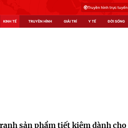
Truyền hình trực tuyến
KINH TẾ
TRUYỀN HÌNH
GIẢI TRÍ
Y TẾ
ĐỜI SỐNG
Pháp luật
Y tế
Truyền hình
Multimedia
Phim VTV
Video
Hậu trường
Shorts video
Nhân vật
Podcast
Khán giả
EMagazine
Giải sao mai
Photo
ranh sản phẩm tiết kiệm dành cho
Infographic