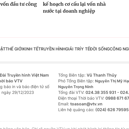
 vốn đầu tư công
kế hoạch cơ cấu lại vốn nhà
nước tại doanh nghiệp
UẬT
THẾ GIỚI
KINH TẾ
TRUYỀN HÌNH
GIẢI TRÍ
Y TẾ
ĐỜI SỐNG
CÔNG NG
Đài Truyền hình Việt Nam
Tổng Biên tập:
Vũ Thanh Thủy
hời báo VTV
Phó Tổng Biên tập:
Nguyễn Thị Mỹ Hạ
g báo in và báo điện tử số
Nguyễn Trọng Ninh
 ngày 29/12/2023
Tổng đài VTV:
024.38 355 931 - 024
Ðiện thoại Thời báo VTV:
0988 671 6
Email:
toasoan@vtv.vn
Liên hệ quảng cáo:
(024) 626 79595
bằng văn bản. Ghi rõ nguồn VTV.vn khi phát hành lại thông tin từ w