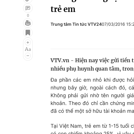
trẻ em
0
Trung tâm Tin tức VTV24
07/03/2016 15:
Giải trí
Đời sống
Điện ảnh
Du lịch
Âm nhạc
Làm đẹp
VTV.vn - Hiện nay việc gửi tiền
Sao
Chất lượng cuộc sốn
nhiều phụ huynh quan tâm, trong
Đa phần các em nhỏ khi được hỏi
nhưng bây giờ, ngoài cách đó, cá
Không phải gửi nhờ tên người gi
khoản. Theo đó chỉ cần chứng mi
đã có thể một sở hữu tài khoản m
Tại Việt Nam, trẻ em từ 1-15 tuổi 
có con chiếm khoảng 25%, vì vậy 