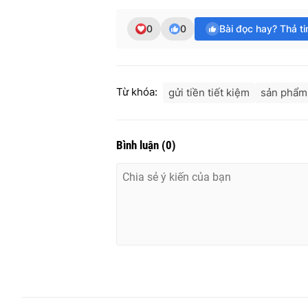
0
0
Bài đọc hay? Thả t
Từ khóa:
gửi tiền tiết kiệm
sản phẩm 
Bình luận
(
0
)