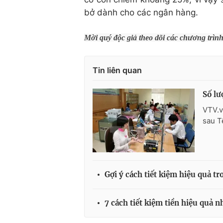
bở dành cho các ngân hàng.
Mời quý độc giả theo dõi các chương trìn
Tin liên quan
Số lư
VTV.v
sau T
Gợi ý cách tiết kiệm hiệu quả 
7 cách tiết kiệm tiền hiệu quả n