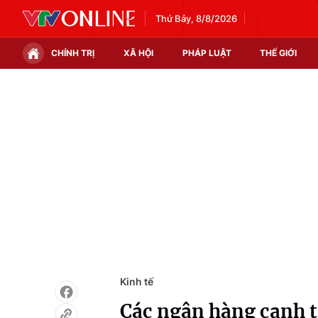
Thứ Bảy, 8/8/2026
CHÍNH TRỊ
XÃ HỘI
PHÁP LUẬT
THẾ GIỚI
Chính trị
Xã hội
Thế giới
Kinh tế
Tin tức
Tài chính
Thế giới đó đây
Thị trường
Câu chuyện quốc tế
Góc doanh nghiệp
Dữ liệu và đời sống
Kinh tế
Các ngân hàng cạnh t