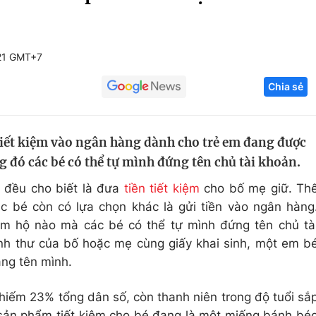
Góc ảnh
21 GMT+7
Giáo dục
Công nghệ
Chia sẻ
Tuyển sinh
Hitech Công ng
Học trực tuyến
Sản phẩm
 tiết kiệm vào ngân hàng dành cho trẻ em đang được
g
Thị trường
 đó các bé có thể tự mình đứng tên chủ tài khoản.
Tư vấn
 đều cho biết là đưa
tiền tiết kiệm
cho bố mẹ giữ. Th
c bé còn có lựa chọn khác là gửi tiền vào ngân hàng
ám hộ nào mà các bé có thể tự mình đứng tên chủ tà
nh thư của bố hoặc mẹ cùng giấy khai sinh, một em b
ang tên mình.
chiếm 23% tổng dân số, còn thanh niên trong độ tuổi sắ
sản phẩm tiết kiệm cho bé đang là một miếng bánh bé