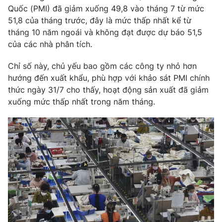
Quốc (PMI) đã giảm xuống 49,8 vào tháng 7 từ mức
Photo
Infographic
51,8 của tháng trước, đây là mức thấp nhất kể từ
tháng 10 năm ngoái và không đạt được dự báo 51,5
của các nhà phân tích.
Video
Shorts video
Chỉ số này, chủ yếu bao gồm các công ty nhỏ hơn
VTV Money
VTV Thể thao
hướng đến xuất khẩu, phù hợp với khảo sát PMI chính
thức ngày 31/7 cho thấy, hoạt động sản xuất đã giảm
xuống mức thấp nhất trong năm tháng.
VTV Sức khoẻ
Bất động sản
Thị trường 24h
Tấm lòng Việt
VTV4
Vươn mình bằng AI
VTV9
VTV8
Liên hệ tòa soạn
English