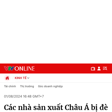
KINH TẾ
Chính trị
Tài chính
Thị trường
Góc doanh nghiệp
Xã hội
01/08/2024 16:48 GMT+7
Pháp luật
Chuyên mục
Kinh tế
Các nhà sản xuất Châu Á bị đè
Thể thao