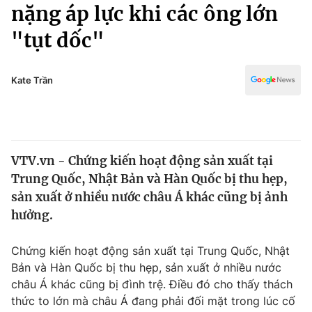
Chính trị
nặng áp lực khi các ông lớn
Truyền hình
"tụt dốc"
Văn hóa - Giải trí
Xã hội
Y tế
Đời sống
Kate Trần
Pháp luật
Công nghệ
Giáo dục
Y tế
VTV.vn - Chứng kiến hoạt động sản xuất tại
Thế giới
Trung Quốc, Nhật Bản và Hàn Quốc bị thu hẹp,
Tin tức
sản xuất ở nhiều nước châu Á khác cũng bị ảnh
Kinh tế
hưởng.
Thế giới đó đây
Tài chính
Dữ liệu và đời sống
Câu chuyện quốc tế
Chứng kiến hoạt động sản xuất tại Trung Quốc, Nhật
Thị trường
Bản và Hàn Quốc bị thu hẹp, sản xuất ở nhiều nước
châu Á khác cũng bị đình trệ. Điều đó cho thấy thách
Truyền hình
Góc doanh nghiệp
thức to lớn mà châu Á đang phải đối mặt trong lúc cố