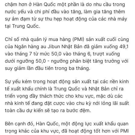
Ðiện thoại Thời báo VTV:
024.66 897 897
chậm hơn ở Hàn Quốc một phần là do nhu cầu trong
nước yếu và chi phí đầu vào tăng, làm gia tăng thêm
Email:
toasoan@vtv.vn
sự ảm đạm từ sự thu hẹp hoạt động của các nhà máy
Liên hệ quảng cáo:
024-7300.7108
tại Trung Quốc.
Chỉ số nhà quản lý mua hàng (PMI) sản xuất cuối cùng
của Ngân hàng au Jibun Nhật Bản đã giảm xuống 49,1
vào tháng 7 từ mức 50,0 vào tháng 6, trượt xuống
dưới ngưỡng 50,0 - ngưỡng phân biệt tăng trưởng với
suy giảm lần đầu tiên trong ba tháng.
Sự yếu kém trong hoạt động sản xuất tại các nền kinh
tế xuất khẩu chính là Trung Quốc và Nhật Bản chỉ ra
triển vọng đầy thách thức cho khu vực, mặc dù các
nhà kinh tế đang đặt cược vào chu kỳ nới lỏng lãi suất
® Cấm sao chép dưới mọi hình thức nếu không có sự chấp
toàn cầu dự kiến ​​sẽ tạo ra bước đệm.
thuận bằng văn bản. Ghi rõ nguồn VTV.vn khi phát hành lại
thông tin từ website này.
Bên cạnh đó, Hàn Quốc, một động lực xuất khẩu quan
trọng khác của khu vực, đã hoạt động tốt hơn với PMI