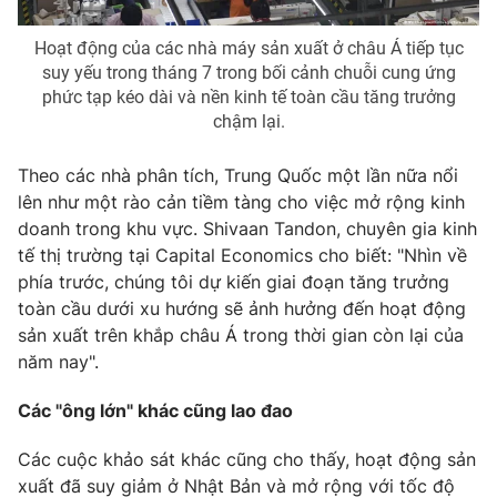
Hoạt động của các nhà máy sản xuất ở châu Á tiếp tục
suy yếu trong tháng 7 trong bối cảnh chuỗi cung ứng
phức tạp kéo dài và nền kinh tế toàn cầu tăng trưởng
THỜI BÁO VTV
chậm lại.
Theo các nhà phân tích, Trung Quốc một lần nữa nổi
lên như một rào cản tiềm tàng cho việc mở rộng kinh
Theo dõi báo trên
doanh trong khu vực. Shivaan Tandon, chuyên gia kinh
tế thị trường tại Capital Economics cho biết: "Nhìn về
Cơ quan chủ quản:
Đài Truyền hình Việt Nam
phía trước, chúng tôi dự kiến ​​giai đoạn tăng trưởng
toàn cầu dưới xu hướng sẽ ảnh hưởng đến hoạt động
Cơ quan báo chí:
Thời báo VTV
sản xuất trên khắp châu Á trong thời gian còn lại của
Giấy phép hoạt động báo in và báo điện tử số 483/GP-BTTTT
năm nay".
cấp ngày 29/12/2023
Tổng Biên tập:
Vũ Thanh Thủy
Các "ông lớn" khác cũng lao đa
o
Phó Tổng Biên tập:
Nguyễn Thị Mỹ Hạnh, Phạm Quốc Thắng,
Nguyễn Trọng Ninh
Các cuộc khảo sát khác cũng cho thấy, hoạt động sản
Tổng đài VTV:
024.38 355 931 - 024.38 355 932
xuất đã suy giảm ở Nhật Bản và mở rộng với tốc độ