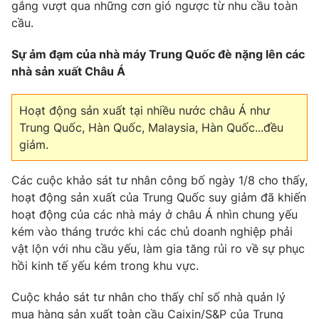
Phim VTV
gắng vượt qua những cơn gió ngược từ nhu cầu toàn
Giải trí
cầu.
Hậu trường
Điện ảnh
Sự ảm đạm của nhà máy Trung Quốc đè nặng lên các
Đời sống
Nhân vật
nhà sản xuất Châu Á
Âm nhạc
Du lịch
Khán giả
Giáo dục
Sao
Hoạt động sản xuất tại nhiều nước châu Á như
Làm đẹp
Giải sao mai
Tuyển sinh
Trung Quốc, Hàn Quốc, Malaysia, Hàn Quốc...đều
Công nghệ
Chất lượng cuộc sống
giảm.
Học trực tuyến
Hitech Công nghệ tương lai
Giao lưu trực tuyến
Các cuộc khảo sát tư nhân công bố ngày 1/8 cho thấy,
Sản phẩm
hoạt động sản xuất của Trung Quốc suy giảm đã khiến
hoạt động của các nhà máy ở châu Á nhìn chung yếu
Lịch phát sóng
Thị trường
kém vào tháng trước khi các chủ doanh nghiệp phải
vật lộn với nhu cầu yếu, làm gia tăng rủi ro về sự phục
Tư vấn
hồi kinh tế yếu kém trong khu vực.
Chuyên mục khác
Cuộc khảo sát tư nhân cho thấy chỉ số nhà quản lý
Emagazine
Podcast
mua hàng sản xuất toàn cầu Caixin/S&P của Trung