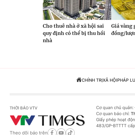
Cho thuê nhà ở xã hội sai
Giá vàng
quy định có thể bị thu hồi
đồng/lượ
nhà
CHÍNH TRỊ
XÃ HỘI
PHÁP L
Cơ quan chủ quản:
THỜI BÁO VTV
Cơ quan báo chí:
T
Giấy phép hoạt độn
483/GP-BTTTT cấp
Theo dõi báo trên