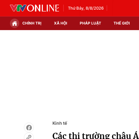
Thứ Bảy, 8/8/2026
CHÍNH TRỊ
XÃ HỘI
PHÁP LUẬT
THẾ GIỚI
Chính trị
Xã hội
Thế giới
Kinh tế
Tin tức
Tài chính
Thế giới đó đây
Thị trường
Câu chuyện quốc tế
Góc doanh nghiệp
Dữ liệu và đời sống
Kinh tế
Các thị trường châu 