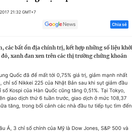
Góc ảnh
/2017 21:32 GMT+7
Chia sẻ
Giáo dục
Công nghệ
Tuyển sinh
Hitech Công ng
, các bất ổn địa chính trị, kết hợp những số liệu khở
Học trực tuyến
Sản phẩm
c đỏ, xanh đan xen trên các thị trường chứng khoán
g
Thị trường
Tư vấn
ung Quốc đã để mất tới 0,75% giá trị, giảm mạnh nhất
, chỉ số Nikkei 225 của Nhật Bản sau khi sụt giảm đầu
ỉ số Kospi của Hàn Quốc cũng tăng 0,51%. Tại Tokyo,
ên giao dịch thứ 6 tuần trước, giao dịch ở mức 108,37
nữa tăng, trong bối cảnh các nhà đầu tư tiếp tục tìm đến
châu Á, 3 chỉ số chính của Mỹ là Dow Jones, S&P 500 và