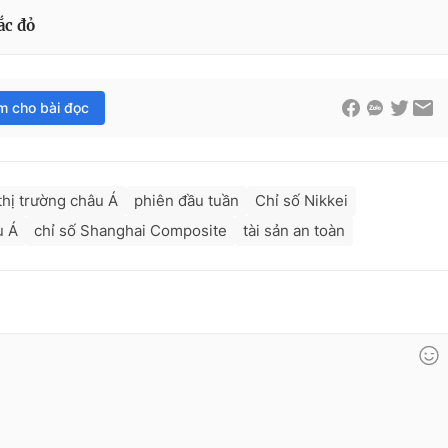
ắc đỏ
im cho bài đọc
thị trường châu Á
phiên đầu tuần
Chỉ số Nikkei
u Á
chỉ số Shanghai Composite
tài sản an toàn