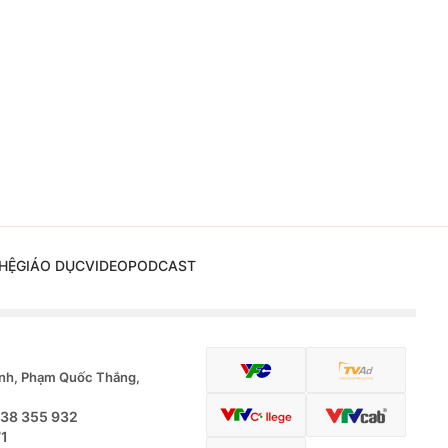
HỆ
GIÁO DỤC
VIDEO
PODCAST
nh, Phạm Quốc Thắng,
.38 355 932
71