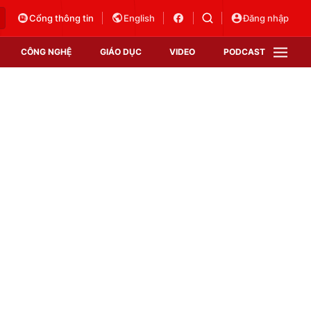
Cổng thông tin
English
Đăng nhập
CÔNG NGHỆ
GIÁO DỤC
VIDEO
PODCAST
VTV Money
VTV Thể thao
VTV Sức khoẻ
Bất động sản
Thị trường 24h
Tấm lòng Việt
Vươn mình bằng AI
VTV4
VTV8
VTV9
Lịch phát sóng
Giao lưu trực tuyến
Sự kiện