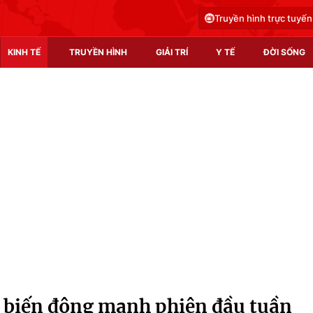
Truyền hình trực tuyến
KINH TẾ
TRUYỀN HÌNH
GIẢI TRÍ
Y TẾ
ĐỜI SỐNG
Pháp luật
Y tế
Truyền hình
Multimedia
Phim VTV
Video
Hậu trường
Shorts video
Nhân vật
Podcast
Khán giả
EMagazine
Giải sao mai
Photo
Á biến động mạnh phiên đầu tuần
Infographic