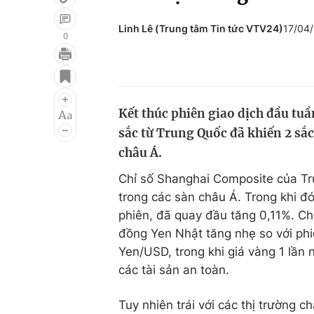
Linh Lê (Trung tâm Tin tức VTV24)
17/04
0
Giải trí
Đời sống
Điện ảnh
Du lịch
Kết thúc phiên giao dịch đầu tuần
Âm nhạc
Làm đẹp
sắc từ Trung Quốc đã khiến 2 sắ
Sao
Chất lượng cuộc sốn
châu Á.
Chỉ số Shanghai Composite của Tr
trong các sàn châu Á. Trong khi đó
phiên, đã quay đầu tăng 0,11%. Ch
đồng Yen Nhật tăng nhẹ so với phi
Yen/USD, trong khi giá vàng 1 lần 
các tài sản an toàn.
Tuy nhiên trái với các thị trường 