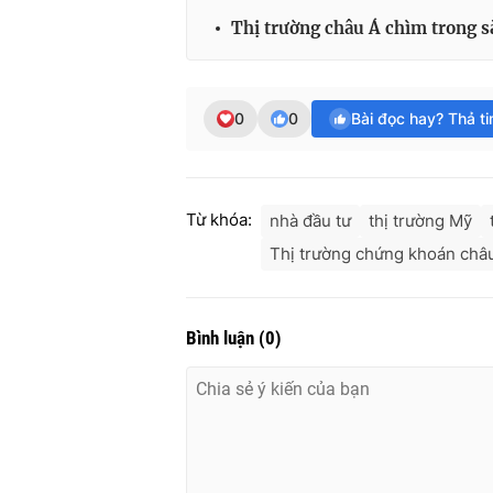
Thị trường châu Á chìm trong s
0
0
Bài đọc hay? Thả t
Từ khóa:
nhà đầu tư
thị trường Mỹ
​Thị trường chứng khoán châ
Bình luận
(
0
)