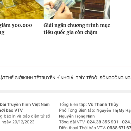
 giảm 500.000
Giải ngân chương trình mục
ng
tiêu quốc gia còn chậm
UẬT
THẾ GIỚI
KINH TẾ
TRUYỀN HÌNH
GIẢI TRÍ
Y TẾ
ĐỜI SỐNG
CÔNG NG
Đài Truyền hình Việt Nam
Tổng Biên tập:
Vũ Thanh Thủy
hời báo VTV
Phó Tổng Biên tập:
Nguyễn Thị Mỹ Hạ
g báo in và báo điện tử số
Nguyễn Trọng Ninh
 ngày 29/12/2023
Tổng đài VTV:
024.38 355 931 - 024
Ðiện thoại Thời báo VTV:
0988 671 6