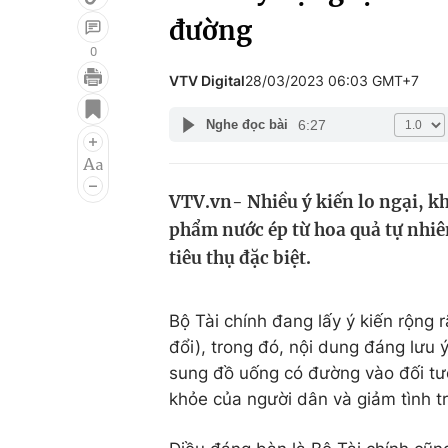
đường
0
VTV Digital
28/03/2023 06:03 GMT+7
Giải trí
Đời sống
6:27
Nghe đọc bài
Điện ảnh
Du lịch
Âm nhạc
Làm đẹp
VTV.vn- Nhiều ý kiến lo ngại, kh
Sao
Chất lượng cuộc sốn
phẩm nước ép từ hoa quả tự nhiê
tiêu thụ đặc biệt.
Bộ Tài chính đang lấy ý kiến rộng 
đổi), trong đó, nội dung đáng lưu 
sung đồ uống có đường vào đối tượ
khỏe của người dân và giảm tình t