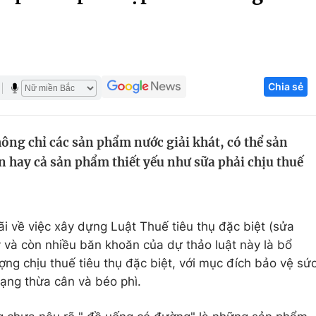
Góc ảnh
Giáo dục
Công nghệ
Chia sẻ
Tuyển sinh
Hitech Công ng
Học trực tuyến
Sản phẩm
ông chỉ các sản phẩm nước giải khát, có thể sản
g
Thị trường
n hay cả sản phẩm thiết yếu như sữa phải chịu thuế
Tư vấn
rãi về việc xây dựng Luật Thuế tiêu thụ đặc biệt (sửa
ý và còn nhiều băn khoăn của dự thảo luật này là bổ
ng chịu thuế tiêu thụ đặc biệt, với mục đích bảo vệ sứ
rạng thừa cân và béo phì.