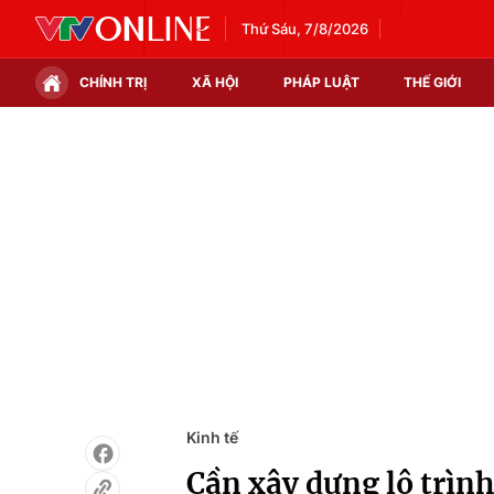
Thứ Sáu, 7/8/2026
CHÍNH TRỊ
XÃ HỘI
PHÁP LUẬT
THẾ GIỚI
Chính trị
Xã hội
Thế giới
Kinh tế
Tin tức
Tài chính
Thế giới đó đây
Thị trường
Câu chuyện quốc tế
Góc doanh nghiệp
Dữ liệu và đời sống
Kinh tế
Cần xây dựng lộ trình