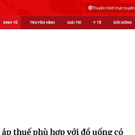
Truyền hình trực tuyến
KINH TẾ
TRUYỀN HÌNH
GIẢI TRÍ
Y TẾ
ĐỜI SỐNG
Pháp luật
Y tế
Truyền hình
Multimedia
Phim VTV
Video
Hậu trường
Shorts video
Nhân vật
Podcast
Khán giả
EMagazine
Giải sao mai
Photo
 áp thuế phù hợp với đồ uống có
Infographic