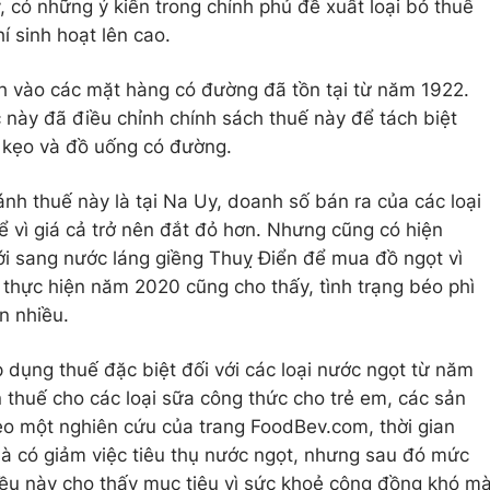
 có những ý kiến trong chính phủ đề xuất loại bỏ thuế
í sinh hoạt lên cao.
h vào các mặt hàng có đường đã tồn tại từ năm 1922.
 này đã điều chỉnh chính sách thuế này để tách biệt
h kẹo và đồ uống có đường.
nh thuế này là tại Na Uy, doanh số bán ra của các loại
vì giá cả trở nên đắt đỏ hơn. Nhưng cũng có hiện
iới sang nước láng giềng Thuỵ Điển để mua đồ ngọt vì
thực hiện năm 2020 cũng cho thấy, tình trạng béo phì
n nhiều.
dụng thuế đặc biệt đối với các loại nước ngọt từ năm
thuế cho các loại sữa công thức cho trẻ em, các sản
o một nghiên cứu của trang FoodBev.com, thời gian
à có giảm việc tiêu thụ nước ngọt, nhưng sau đó mức
Điều này cho thấy mục tiêu vì sức khoẻ cộng đồng khó m