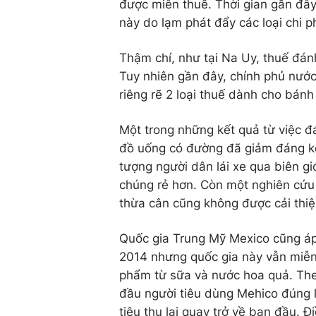
được miễn thuế. Thời gian gần đây,
này do lạm phát đẩy các loại chi ph
Thậm chí, như tại Na Uy, thuế đán
Tuy nhiên gần đây, chính phủ nước
riêng rẽ 2 loại thuế dành cho bán
Một trong những kết quả từ việc đá
đồ uống có đường đã giảm đáng kể 
tượng người dân lái xe qua biên g
chúng rẻ hơn. Còn một nghiên cứu 
thừa cân cũng không được cải thiệ
Quốc gia Trung Mỹ Mexico cũng áp 
2014 nhưng quốc gia này vẫn miễn 
phẩm từ sữa và nước hoa quả. The
đầu người tiêu dùng Mehico đúng l
tiêu thụ lại quay trở về ban đầu. 