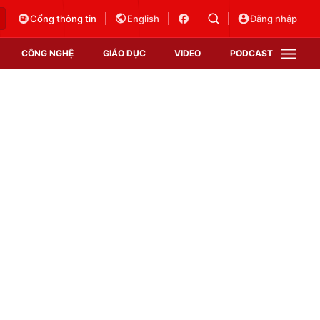
Cổng thông tin
English
Đăng nhập
CÔNG NGHỆ
GIÁO DỤC
VIDEO
PODCAST
VTV Money
VTV Thể thao
VTV Sức khoẻ
Bất động sản
Thị trường 24h
Tấm lòng Việt
Vươn mình bằng AI
VTV4
VTV8
VTV9
Lịch phát sóng
Giao lưu trực tuyến
Sự kiện