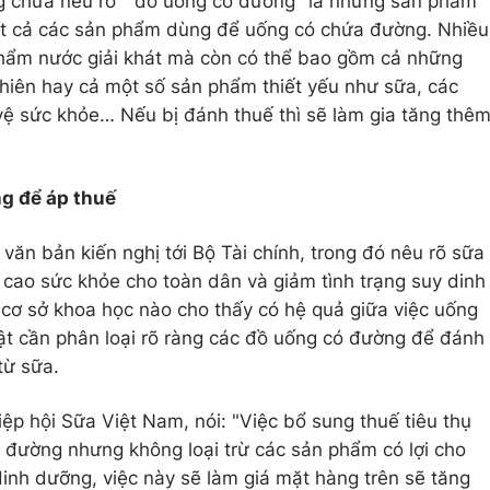
ng chưa nêu rõ " đồ uống có đường" là những sản phẩm
tất cả các sản phẩm dùng để uống có chứa đường. Nhiều
 phẩm nước giải khát mà còn có thể bao gồm cả những
hiên hay cả một số sản phẩm thiết yếu như sữa, các
ệ sức khỏe… Nếu bị đánh thuế thì sẽ làm gia tăng thê
ng để áp thuế
văn bản kiến nghị tới Bộ Tài chính, trong đó nêu rõ sữa
cao sức khỏe cho toàn dân và giảm tình trạng suy dinh
 cơ sở khoa học nào cho thấy có hệ quả giữa việc uống
uật cần phân loại rõ ràng các đồ uống có đường để đánh
từ sữa.
ệp hội Sữa Việt Nam, nói: "Việc bổ sung thuế tiêu thụ
 đường nhưng không loại trừ các sản phẩm có lợi cho
nh dưỡng, việc này sẽ làm giá mặt hàng trên sẽ tăng