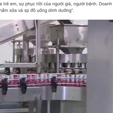
a trẻ em, sự phục hồi của người già, người bệnh. Doanh
 phẩm sữa và sp đồ uống dinh dưỡng".