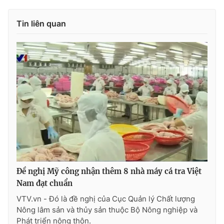
Photo
Infographic
Tin liên quan
Video
Shorts video
VTV Money
VTV Thể thao
VTV Sức khoẻ
Bất động sản
Thị trường 24h
Tấm lòng Việt
VTV4
Vươn mình bằng AI
Đề nghị Mỹ công nhận thêm 8 nhà máy cá tra Việt
Nam đạt chuẩn
VTV9
VTV8
VTV.vn - Đó là đề nghị của Cục Quản lý Chất lượng
Nông lâm sản và thủy sản thuộc Bộ Nông nghiệp và
Liên hệ tòa soạn
English
Phát triển nông thôn.