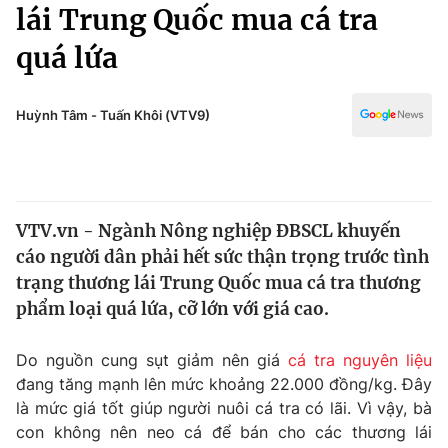
Chính trị
lái Trung Quốc mua cá tra
Truyền hình
quá lứa
Văn hóa - Giải trí
Xã hội
Y tế
Đời sống
Huỳnh Tâm - Tuấn Khôi (VTV9)
Pháp luật
Công nghệ
Giáo dục
Y tế
VTV.vn - Ngành Nông nghiệp ĐBSCL khuyến
Thế giới
cáo người dân phải hết sức thận trọng trước tình
Tin tức
trạng thương lái Trung Quốc mua cá tra thương
Kinh tế
phẩm loại quá lứa, cỡ lớn với giá cao.
Thế giới đó đây
Tài chính
Dữ liệu và đời sống
Câu chuyện quốc tế
Do nguồn cung sụt giảm nên giá
cá tra nguyên liệu
Thị trường
đang tăng mạnh lên mức khoảng 22.000 đồng/kg. Đây
là mức giá tốt giúp người nuôi cá tra có lãi. Vì vậy, bà
Truyền hình
Góc doanh nghiệp
con không nên neo cá để bán cho các thương lái