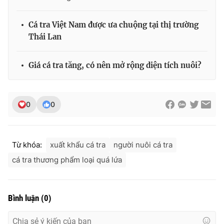
Cá tra Việt Nam được ưa chuộng tại thị trường
Thái Lan
THỜI BÁO VTV
Giá cá tra tăng, có nên mở rộng diện tích nuôi?
Theo dõi báo trên
0
0
Cơ quan chủ quản:
Đài Truyền hình Việt Nam
Cơ quan báo chí:
Thời báo VTV
Từ khóa:
xuất khẩu cá tra
người nuôi cá tra
Giấy phép hoạt động báo in và báo điện tử số 483/GP-BTTTT
cá tra thương phẩm loại quá lứa
cấp ngày 29/12/2023
Tổng Biên tập:
Vũ Thanh Thủy
Phó Tổng Biên tập:
Nguyễn Thị Mỹ Hạnh, Phạm Quốc Thắng,
Bình luận
(
0
)
Nguyễn Trọng Ninh
Tổng đài VTV:
024.38 355 931 - 024.38 355 932