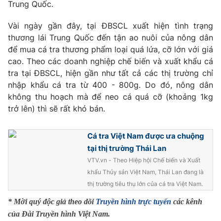
Phim VTV
Trung Quốc.
Giải trí
Hậu trường
Vài ngày gần đây, tại ĐBSCL xuất hiện tình trạng
Điện ảnh
thương lái Trung Quốc đến tận ao nuôi của nông dân
Đời sống
Nhân vật
để mua cá tra thương phẩm loại quá lứa, cỡ lớn với giá
Âm nhạc
Du lịch
cao. Theo các doanh nghiệp chế biến và xuất khẩu cá
Khán giả
Giáo dục
Sao
tra tại ĐBSCL, hiện gần như tất cả các thị trường chỉ
Làm đẹp
Giải sao mai
nhập khẩu cá tra từ 400 - 800g. Do đó, nông dân
Tuyển sinh
Công nghệ
không thu hoạch mà để neo cá quá cỡ (khoảng 1kg
Chất lượng cuộc sống
Học trực tuyến
trở lên) thì sẽ rất khó bán.
Hitech Công nghệ tương lai
Giao lưu trực tuyến
Cá tra Việt Nam được ưa chuộng
Sản phẩm
tại thị trường Thái Lan
Lịch phát sóng
Thị trường
VTV.vn - Theo Hiệp hội Chế biến và Xuất
khẩu Thủy sản Việt Nam, Thái Lan đang là
Tư vấn
thị trường tiêu thụ lớn của cá tra Việt Nam.
Chuyên mục khác
* Mời quý độc giả theo dõi
Truyền hình trực tuyến
các kênh
Emagazine
Podcast
của Đài Truyền hình Việt Nam.