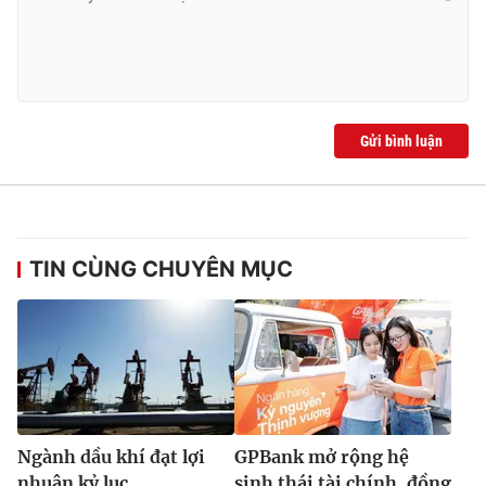
Ðiện thoại Thời báo VTV:
024.66 897 897
Email:
toasoan@vtv.vn
Liên hệ quảng cáo:
024-7300.7108
Gửi bình luận
TIN CÙNG CHUYÊN MỤC
® Cấm sao chép dưới mọi hình thức nếu không có sự chấp
thuận bằng văn bản. Ghi rõ nguồn VTV.vn khi phát hành lại
thông tin từ website này.
Ngành dầu khí đạt lợi
GPBank mở rộng hệ
nhuận kỷ lục
sinh thái tài chính, đồng