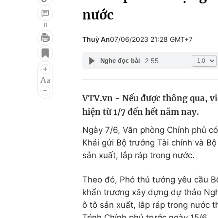
nước
0
Thuỳ An
07/06/2023 21:28 GMT+7
Giải trí
Đời sống
2:55
Nghe đọc bài
Điện ảnh
Du lịch
Âm nhạc
Làm đẹp
VTV.vn - Nếu được thông qua, việ
Sao
Chất lượng cuộc sốn
hiện từ 1/7 đến hết năm nay.
Ngày 7/6, Văn phòng Chính phủ có
Khái gửi Bộ trưởng Tài chính và Bộ
sản xuất, lắp ráp trong nước.
Theo đó, Phó thủ tướng yêu cầu Bộ 
khẩn trương xây dựng dự thảo Nghị
ô tô sản xuất, lắp ráp trong nước
Trình Chính phủ trước ngày 15/6.