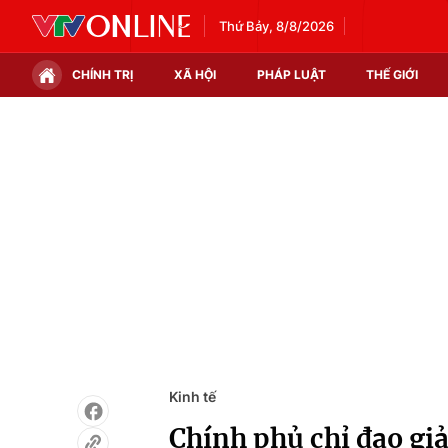
Thứ Bảy, 8/8/2026
CHÍNH TRỊ
XÃ HỘI
PHÁP LUẬT
THẾ GIỚI
Chính trị
Xã hội
Thế giới
Kinh tế
Tin tức
Tài chính
Thế giới đó đây
Thị trường
Câu chuyện quốc tế
Góc doanh nghiệp
Dữ liệu và đời sống
Kinh tế
Chính phủ chỉ đạo giả