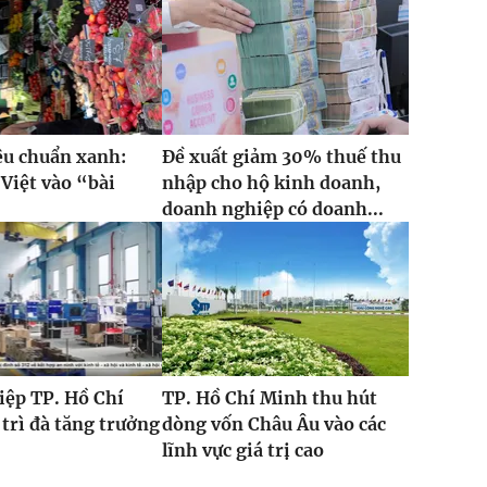
iêu chuẩn xanh:
Đề xuất giảm 30% thuế thu
Việt vào “bài
nhập cho hộ kinh doanh,
”
doanh nghiệp có doanh...
iệp TP. Hồ Chí
TP. Hồ Chí Minh thu hút
trì đà tăng trưởng
dòng vốn Châu Âu vào các
lĩnh vực giá trị cao