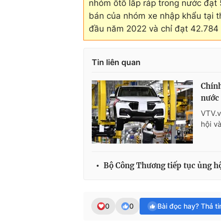
nhóm ôtô lắp ráp trong nước đạt
bán của nhóm xe nhập khẩu tại t
đầu năm 2022 và chỉ đạt 42.784 k
Tin liên quan
Chính
nước
VTV.v
hội và
Bộ Công Thương tiếp tục ủng hộ
0
0
Bài đọc hay? Thả t