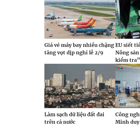
Giá vé máy bay nhiều chặng
EU siết t
tăng vọt dịp nghỉ lễ 2/9
Nông sản 
kiểm tra
Làm sạch dữ liệu đất đai
Công ngh
trên cả nước
Minh duy 