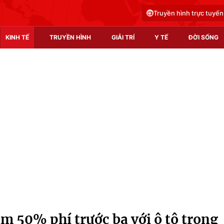
Truyền hình trực tuyến
KINH TẾ
TRUYỀN HÌNH
GIẢI TRÍ
Y TẾ
ĐỜI SỐNG
Pháp luật
Y tế
Truyền hình
Multimedia
Phim VTV
Video
Hậu trường
Shorts video
Nhân vật
Podcast
Khán giả
EMagazine
Giải sao mai
Photo
m 50% phí trước bạ với ô tô trong
Infographic