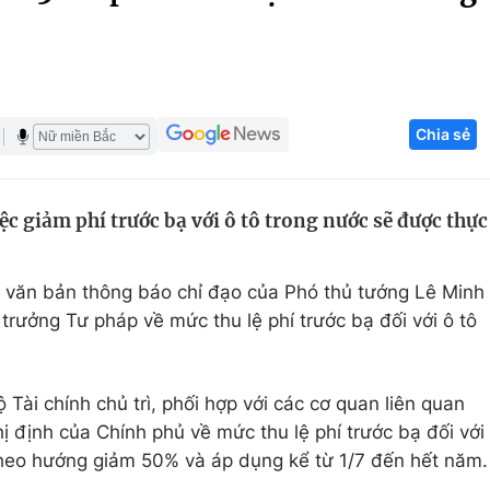
Góc ảnh
Giáo dục
Công nghệ
Chia sẻ
Tuyển sinh
Hitech Công ng
Học trực tuyến
Sản phẩm
c giảm phí trước bạ với ô tô trong nước sẽ được thực
g
Thị trường
Tư vấn
 văn bản thông báo chỉ đạo của Phó thủ tướng Lê Minh
 trưởng Tư pháp về mức thu lệ phí trước bạ đối với ô tô
Tài chính chủ trì, phối hợp với các cơ quan liên quan
 định của Chính phủ về mức thu lệ phí trước bạ đối với
 theo hướng giảm 50% và áp dụng kể từ 1/7 đến hết năm.