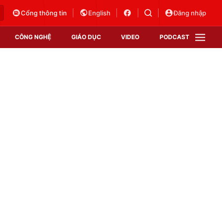
Cổng thông tin
English
Đăng nhập
CÔNG NGHỆ
GIÁO DỤC
VIDEO
PODCAST
VTV Money
VTV Thể thao
VTV Sức khoẻ
Bất động sản
Thị trường 24h
Tấm lòng Việt
Vươn mình bằng AI
VTV4
VTV8
VTV9
Lịch phát sóng
Giao lưu trực tuyến
Sự kiện