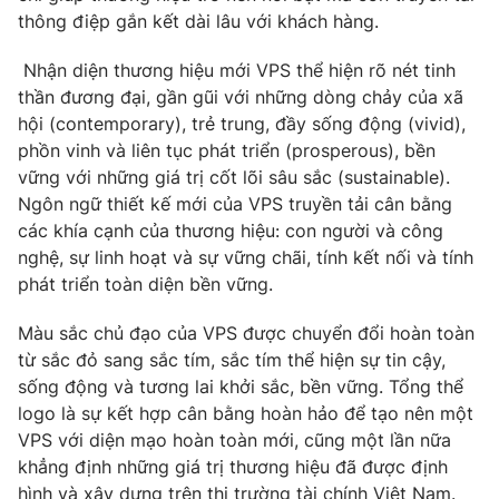
Email:
toasoan@vtv.vn
thông điệp gắn kết dài lâu với khách hàng.
Liên hệ quảng cáo:
024-7300.7108
Nhận diện thương hiệu mới VPS thể hiện rõ nét tinh
thần đương đại, gần gũi với những dòng chảy của xã
hội (contemporary), trẻ trung, đầy sống động (vivid),
phồn vinh và liên tục phát triển (prosperous), bền
vững với những giá trị cốt lõi sâu sắc (sustainable).
Ngôn ngữ thiết kế mới của VPS truyền tải cân bằng
các khía cạnh của thương hiệu: con người và công
nghệ, sự linh hoạt và sự vững chãi, tính kết nối và tính
phát triển toàn diện bền vững.
Màu sắc chủ đạo của VPS được chuyển đổi hoàn toàn
® Cấm sao chép dưới mọi hình thức nếu không có sự chấp
từ sắc đỏ sang sắc tím, sắc tím thể hiện sự tin cậy,
thuận bằng văn bản. Ghi rõ nguồn VTV.vn khi phát hành lại
sống động và tương lai khởi sắc, bền vững. Tổng thể
thông tin từ website này.
logo là sự kết hợp cân bằng hoàn hảo để tạo nên một
VPS với diện mạo hoàn toàn mới, cũng một lần nữa
khẳng định những giá trị thương hiệu đã được định
hình và xây dựng trên thị trường tài chính Việt Nam.