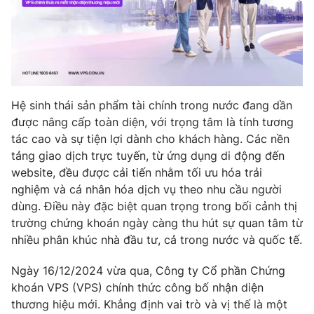
Phim VTV
Giải trí
Hậu trường
Điện ảnh
Đời sống
Nhân vật
Âm nhạc
Du lịch
Khán giả
Giáo dục
Sao
Hệ sinh thái sản phẩm tài chính trong nước đang dần
Làm đẹp
Giải sao mai
được nâng cấp toàn diện, với trọng tâm là tính tương
Tuyển sinh
Công nghệ
tác cao và sự tiện lợi dành cho khách hàng. Các nền
Chất lượng cuộc sống
Học trực tuyến
tảng giao dịch trực tuyến, từ ứng dụng di động đến
Hitech Công nghệ tương lai
website, đều được cải tiến nhằm tối ưu hóa trải
Giao lưu trực tuyến
nghiệm và cá nhân hóa dịch vụ theo nhu cầu người
Sản phẩm
dùng. Điều này đặc biệt quan trọng trong bối cảnh thị
Lịch phát sóng
Thị trường
trường chứng khoán ngày càng thu hút sự quan tâm từ
nhiều phân khúc nhà đầu tư, cả trong nước và quốc tế.
Tư vấn
Ngày 16/12/2024 vừa qua, Công ty Cổ phần Chứng
Chuyên mục khác
khoán VPS (VPS) chính thức công bố nhận diện
Emagazine
Podcast
thương hiệu mới. Khẳng định vai trò và vị thế là một