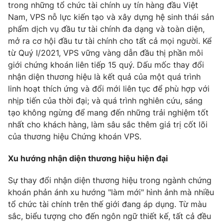
trong những tổ chức tài chính uy tín hàng đầu Việt
Photo
Infographic
Nam, VPS nỗ lực kiến tạo và xây dựng hệ sinh thái sản
phẩm dịch vụ đầu tư tài chính đa dạng và toàn diện,
mở ra cơ hội đầu tư tài chính cho tất cả mọi người. Kể
Video
Shorts video
từ Quý I/2021, VPS vững vàng dẫn đầu thị phần môi
giới chứng khoán liên tiếp 15 quý. Dấu mốc thay đổi
VTV Money
VTV Thể thao
nhận diện thương hiệu là kết quả của một quá trình
linh hoạt thích ứng và đổi mới liên tục để phù hợp với
nhịp tiến của thời đại; và quá trình nghiên cứu, sáng
VTV Sức khoẻ
Bất động sản
tạo không ngừng để mang đến những trải nghiệm tốt
nhất cho khách hàng, làm sâu sắc thêm giá trị cốt lõi
Thị trường 24h
Tấm lòng Việt
của thương hiệu Chứng khoán VPS.
Xu hướng nhận diện thương hiệu hiện đại
VTV4
Vươn mình bằng AI
Sự thay đổi nhận diện thương hiệu trong ngành chứng
VTV9
VTV8
khoán phản ánh xu hướng "làm mới" hình ảnh mà nhiều
tổ chức tài chính trên thế giới đang áp dụng. Từ màu
sắc, biểu tượng cho đến ngôn ngữ thiết kế, tất cả đều
Liên hệ tòa soạn
English