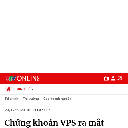
KINH TẾ
Chính trị
Tài chính
Thị trường
Góc doanh nghiệp
Xã hội
24/12/2024 18:30 GMT+7
Pháp luật
Chuyên mục
Kinh tế
Chứng khoán VPS ra mắt
Thể thao