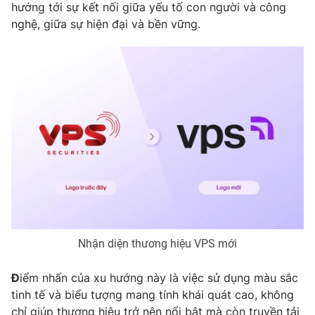
hướng tới sự kết nối giữa yếu tố con người và công
nghệ, giữa sự hiện đại và bền vững.
THỜI BÁO VTV
Theo dõi báo trên
Cơ quan chủ quản:
Đài Truyền hình Việt Nam
Cơ quan báo chí:
Thời báo VTV
Giấy phép hoạt động báo in và báo điện tử số 483/GP-BTTTT
cấp ngày 29/12/2023
Tổng Biên tập:
Vũ Thanh Thủy
Phó Tổng Biên tập:
Nhận diện thương hiệu VPS mới
Nguyễn Thị Mỹ Hạnh, Phạm Quốc Thắng,
Nguyễn Trọng Ninh
Tổng đài VTV:
024.38 355 931 - 024.38 355 932
Đ
iểm nhấn của xu hướng này là việc sử dụng màu sắc
tinh tế và biểu tượng mang tính khái quát cao, không
Ðiện thoại Thời báo VTV:
024.66 897 897
chỉ giúp thương hiệu trở nên nổi bật mà còn truyền tải