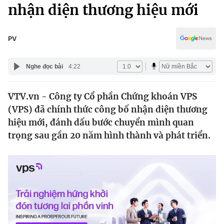
Chính trị
nhận diện thương hiệu mới
Truyền hình
Văn hóa - Giải trí
Xã hội
Y tế
PV
Đời sống
Pháp luật
Công nghệ
Nghe đọc bài
4:22
Giáo dục
Y tế
VTV.vn - Công ty Cổ phần Chứng khoán VPS
(VPS) đã chính thức công bố nhận diện thương
Thế giới
hiệu mới, đánh dấu bước chuyển mình quan
trọng sau gần 20 năm hình thành và phát triển.
Tin tức
Kinh tế
Thế giới đó đây
Tài chính
Dữ liệu và đời sống
Câu chuyện quốc tế
Thị trường
Truyền hình
Góc doanh nghiệp