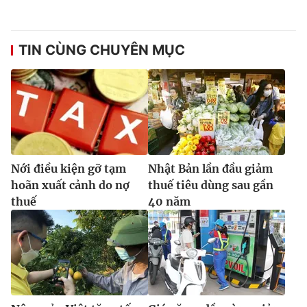
TIN CÙNG CHUYÊN MỤC
Nới điều kiện gỡ tạm
Nhật Bản lần đầu giảm
hoãn xuất cảnh do nợ
thuế tiêu dùng sau gần
thuế
40 năm