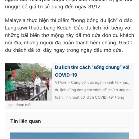
Ðiện thoại Thời báo VTV:
024.66 897 897
ringgit có giá trị sử dụng đến ngày 31/12.
Email:
toasoan@vtv.vn
Malaysia thực hiện thí điểm "bong bóng du lịch" ở đảo
Liên hệ quảng cáo:
024-7300.7108
Langkawi thuộc bang Kedah. Đảo du lịch nổi tiếng với
những bãi biển thơ mộng này đã mở cửa đón du khách
nội địa, những người đã hoàn thành tiêm chủng. 9.500
du khách đã tới đây ngay trong ngày đầu mở cửa.
Du lịch tìm cách “sống chung” với
COVID-19
VTV.vn - Cùng với các ngành kinh tế khác,
du lịch cũng đang tìm cách để "thích ứng an
toàn, linh hoạt với dịch COVID-19" trong
giai đoạn mới.
® Cấm sao chép dưới mọi hình thức nếu không có sự chấp
thuận bằng văn bản. Ghi rõ nguồn VTV.vn khi phát hành lại
thông tin từ website này.
Tin liên quan