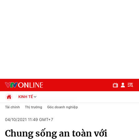
KINH TẾ
Chính trị
Tài chính
Thị trường
Góc doanh nghiệp
Xã hội
04/10/2021 11:49 GMT+7
Pháp luật
Chuyên mục
Kinh tế
Chung sống an toàn với
Thể thao