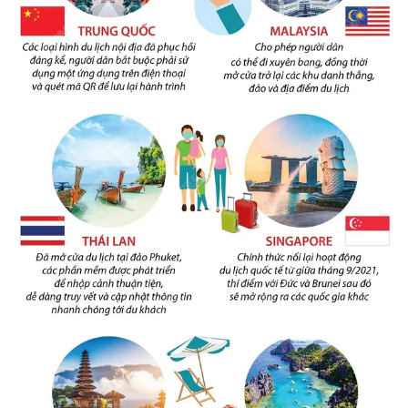
Photo
Infographic
Video
Shorts video
VTV Money
VTV Thể thao
VTV Sức khoẻ
Bất động sản
Thị trường 24h
Tấm lòng Việt
VTV4
Vươn mình bằng AI
VTV9
VTV8
Liên hệ tòa soạn
English