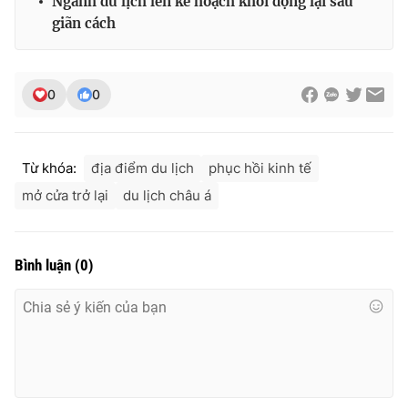
Ngành du lịch lên kế hoạch khởi động lại sau
giãn cách
0
0
Từ khóa:
địa điểm du lịch
phục hồi kinh tế
mở cửa trở lại
du lịch châu á
Bình luận
(
0
)