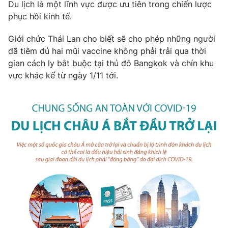
Phim VTV
Du lịch là một lĩnh vực được ưu tiên trong chiến lược
Giải trí
phục hồi kinh tế.
Hậu trường
Điện ảnh
Giới chức Thái Lan cho biết sẽ cho phép những người
Đời sống
Nhân vật
đã tiêm đủ hai mũi vaccine không phải trải qua thời
Âm nhạc
Du lịch
gian cách ly bắt buộc tại thủ đô Bangkok và chín khu
Khán giả
Giáo dục
Sao
vực khác kể từ ngày 1/11 tới.
Làm đẹp
Giải sao mai
Tuyển sinh
Công nghệ
Chất lượng cuộc sống
Học trực tuyến
Hitech Công nghệ tương lai
Giao lưu trực tuyến
Sản phẩm
Lịch phát sóng
Thị trường
Tư vấn
Chuyên mục khác
Emagazine
Podcast