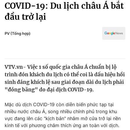
Chính trị
COVID-19: Du lịch châu Á bắt
Truyền hình
đầu trở lại
Văn hóa - Giải trí
Xã hội
Y tế
Đời sống
PV (Tổng hợp)
Pháp luật
Công nghệ
Giáo dục
Y tế
VTV.vn- Việc 1 số quốc gia châu Á chuẩn bị lộ
Thế giới
trình đón khách du lịch có thể coi là dấu hiệu hồi
Tin tức
sinh đáng khích lệ sau giai đoạn dài du lịch phải
Kinh tế
"đóng băng" do đại dịch COVID-19.
Thế giới đó đây
Tài chính
Dữ liệu và đời sống
Câu chuyện quốc tế
Mặc dù dịch COVID-19 còn diễn biến phức tạp tại
Thị trường
nhiều nước châu Á, song nhiều chính phủ trong khu
vực đang lên các "kịch bản" nhằm mở cửa trở lại nền
Truyền hình
Góc doanh nghiệp
kinh tế với phương châm thích ứng an toàn với dịch.