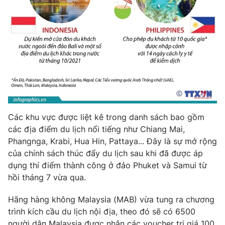
THỜI BÁO VTV
Theo dõi báo trên
Các khu vực được liệt kê trong danh sách bao gồm
Cơ quan chủ quản:
Đài Truyền hình Việt Nam
các địa điểm du lịch nổi tiếng như Chiang Mai,
Cơ quan báo chí:
Thời báo VTV
Phangnga, Krabi, Hua Hin, Pattaya... Đây là sự mở rộng
của chính sách thúc đẩy du lịch sau khi đã được áp
Giấy phép hoạt động báo in và báo điện tử số 483/GP-BTTTT
cấp ngày 29/12/2023
dụng thí điểm thành công ở đảo Phuket và Samui từ
hồi tháng 7 vừa qua.
Tổng Biên tập:
Vũ Thanh Thủy
Phó Tổng Biên tập:
Nguyễn Thị Mỹ Hạnh, Phạm Quốc Thắng,
Hãng hàng không Malaysia (MAB) vừa tung ra chương
Nguyễn Trọng Ninh
trình kích cầu du lịch nội địa, theo đó sẽ có 6500
Tổng đài VTV:
024.38 355 931 - 024.38 355 932
người dân Malaysia được nhận các voucher trị giá 100