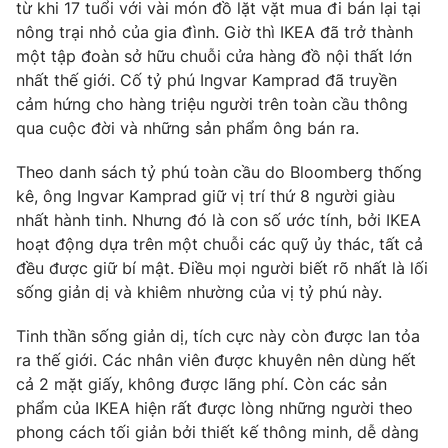
Phim VTV
từ khi 17 tuổi với vài món đồ lặt vặt mua đi bán lại tại
Giải trí
nông trại nhỏ của gia đình. Giờ thì IKEA đã trở thành
Hậu trường
một tập đoàn sở hữu chuỗi cửa hàng đồ nội thất lớn
Điện ảnh
Đời sống
nhất thế giới. Cố tỷ phú Ingvar Kamprad đã truyền
Nhân vật
Âm nhạc
cảm hứng cho hàng triệu người trên toàn cầu thông
Du lịch
Khán giả
qua cuộc đời và những sản phẩm ông bán ra.
Giáo dục
Sao
Làm đẹp
Giải sao mai
Theo danh sách tỷ phú toàn cầu do Bloomberg thống
Tuyển sinh
Công nghệ
kê, ông Ingvar Kamprad giữ vị trí thứ 8 người giàu
Chất lượng cuộc sống
Học trực tuyến
nhất hành tinh. Nhưng đó là con số ước tính, bởi IKEA
Hitech Công nghệ tương lai
hoạt động dựa trên một chuỗi các quỹ ủy thác, tất cả
Giao lưu trực tuyến
đều được giữ bí mật. Điều mọi người biết rõ nhất là lối
Sản phẩm
sống giản dị và khiêm nhường của vị tỷ phú này.
Lịch phát sóng
Thị trường
Tinh thần sống giản dị, tích cực này còn được lan tỏa
Tư vấn
ra thế giới. Các nhân viên được khuyên nên dùng hết
cả 2 mặt giấy, không được lãng phí. Còn các sản
Chuyên mục khác
phẩm của IKEA hiện rất được lòng những người theo
Emagazine
Podcast
phong cách tối giản bởi thiết kế thông minh, dễ dàng