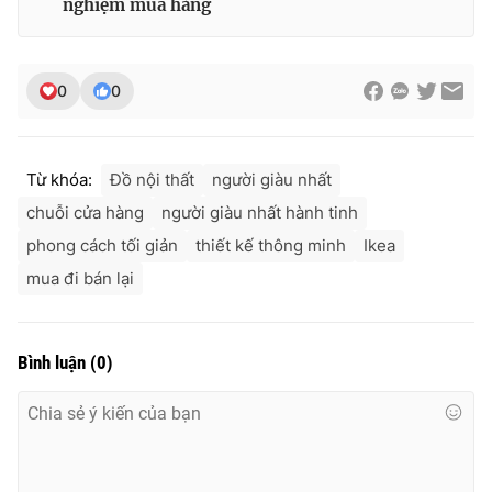
nghiệm mua hàng
Ðiện thoại Thời báo VTV:
024.66 897 897
Email:
toasoan@vtv.vn
Liên hệ quảng cáo:
024-7300.7108
0
0
Từ khóa:
Đồ nội thất
người giàu nhất
chuỗi cửa hàng
người giàu nhất hành tinh
phong cách tối giản
thiết kế thông minh
Ikea
mua đi bán lại
Bình luận
(
0
)
® Cấm sao chép dưới mọi hình thức nếu không có sự chấp
thuận bằng văn bản. Ghi rõ nguồn VTV.vn khi phát hành lại
thông tin từ website này.