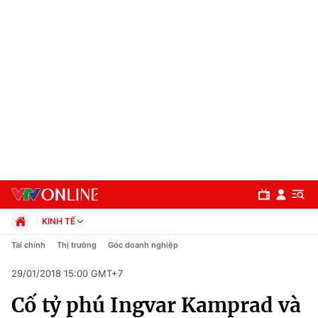
KINH TẾ
Chính trị
Tài chính
Thị trường
Góc doanh nghiệp
Xã hội
29/01/2018 15:00 GMT+7
Pháp luật
Chuyên mục
Kinh tế
Cố tỷ phú Ingvar Kamprad và
Thể thao