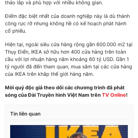
tháo lắp và phù hợp với nhiều không gian.
Photo
Infographic
Điểm đặc biệt nhất của doanh nghiệp này là dù thành
công rực rỡ nhưng không hề có kế hoạch phát hành
Video
Shorts video
cổ phiếu.
Hiện tại, ngoài siêu cửa hàng rộng gần 600.000 m2 tại
VTV Money
VTV Thể thao
Thụy Điển, IKEA sở hữu hơn 400 cửa hàng trên toàn
cầu với lợi nhuận hàng năm khoảng 60 tỷ USD. Gần 1
VTV Sức khoẻ
Bất động sản
tỷ người đã đến tham quan, mua sắm tại các cửa hàng
của IKEA trên khắp thế giới hàng năm.
Thị trường 24h
Tấm lòng Việt
Mời quý độc giả theo dõi các chương trình đã phát
sóng của Đài Truyền hình Việt Nam trên
TV Online
!
VTV4
Vươn mình bằng AI
Tin liên quan
VTV9
VTV8
Liên hệ tòa soạn
English