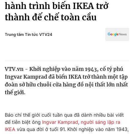
Chính trị
hành trình biến IKEA trở
Truyền hình
thành đế chế toàn cầu
Văn hóa - Giải trí
Xã hội
Y tế
Đời sống
Trung tâm Tin tức VTV24
Pháp luật
Công nghệ
Giáo dục
Y tế
VTV.vn - Khởi nghiệp vào năm 1943, cố tỷ phú
Thế giới
Ingvar Kamprad đã biến IKEA trở thành một tập
Tin tức
đoàn sở hữu chuỗi cửa hàng đồ nội thất lớn nhất
Kinh tế
thế giới.
Thế giới đó đây
Tài chính
Dữ liệu và đời sống
Câu chuyện quốc tế
Thị trường
Báo chí thế giới cuối tuần qua đã dành nhiều bài viết
để tiễn biệt ông
Ingvar Kamprad
,
người sáng lập ra
Truyền hình
Góc doanh nghiệp
IKEA
vừa qua đời ở tuổi 91. Khởi nghiệp vào năm 1943,