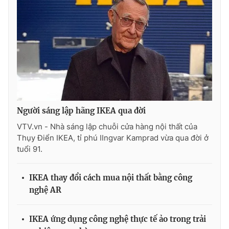
THỜI BÁO VTV
Theo dõi báo trên
Người sáng lập hãng IKEA qua đời
VTV.vn - Nhà sáng lập chuỗi cửa hàng nội thất của
Cơ quan chủ quản:
Đài Truyền hình Việt Nam
Thụy Điển IKEA, tỉ phú IIngvar Kamprad vừa qua đời ở
Cơ quan báo chí:
Thời báo VTV
tuổi 91.
Giấy phép hoạt động báo in và báo điện tử số 483/GP-BTTTT
cấp ngày 29/12/2023
IKEA thay đổi cách mua nội thất bằng công
Tổng Biên tập:
Vũ Thanh Thủy
nghệ AR
Phó Tổng Biên tập:
Nguyễn Thị Mỹ Hạnh, Phạm Quốc Thắng,
Nguyễn Trọng Ninh
IKEA ứng dụng công nghệ thực tế ảo trong trải
Tổng đài VTV:
024.38 355 931 - 024.38 355 932