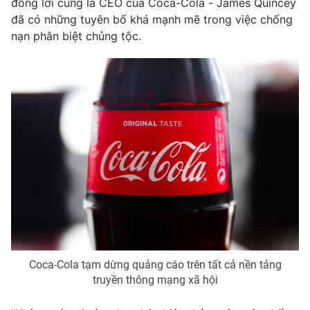
đồng lời cũng là CEO của Coca-Cola - James Quincey
Phim VTV
Giải trí
đã có những tuyên bố khá mạnh mẽ trong việc chống
Hậu trường
nạn phân biệt chủng tộc.
Điện ảnh
Đời sống
Nhân vật
Âm nhạc
Du lịch
Khán giả
Giáo dục
Sao
Làm đẹp
Giải sao mai
Tuyển sinh
Công nghệ
Chất lượng cuộc sống
Học trực tuyến
Hitech Công nghệ tương lai
Giao lưu trực tuyến
Sản phẩm
Lịch phát sóng
Thị trường
Tư vấn
Coca-Cola tạm dừng quảng cáo trên tất cả nền tảng
Chuyên mục khác
truyền thông mạng xã hội
Emagazine
Podcast