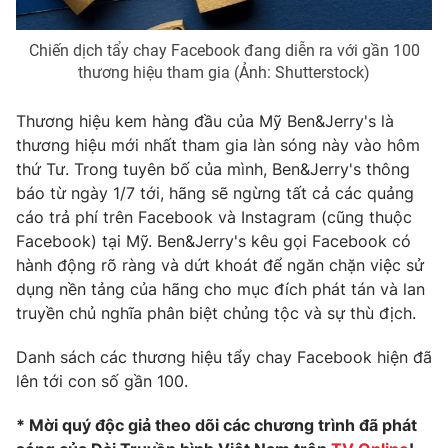
Ðiện thoại Thời báo VTV:
024.66 897 897
Email:
toasoan@vtv.vn
Chiến dịch tẩy chay Facebook đang diễn ra với gần 100
Liên hệ quảng cáo:
024-7300.7108
thương hiệu tham gia (Ảnh: Shutterstock)
Thương hiệu kem hàng đầu của Mỹ Ben&Jerry's là
thương hiệu mới nhất tham gia làn sóng này vào hôm
thứ Tư. Trong tuyên bố của mình, Ben&Jerry's thông
báo từ ngày 1/7 tới, hãng sẽ ngừng tất cả các quảng
cáo trả phí trên Facebook và Instagram (cũng thuộc
Facebook) tại Mỹ. Ben&Jerry's kêu gọi Facebook có
hành động rõ ràng và dứt khoát để ngăn chặn việc sử
dụng nền tảng của hãng cho mục đích phát tán và lan
truyền chủ nghĩa phân biệt chủng tộc và sự thù địch.
® Cấm sao chép dưới mọi hình thức nếu không có sự chấp
Danh sách các thương hiệu tẩy chay Facebook hiện đã
thuận bằng văn bản. Ghi rõ nguồn VTV.vn khi phát hành lại
lên tới con số gần 100.
thông tin từ website này.
* Mời quý độc giả theo dõi các chương trình đã phát