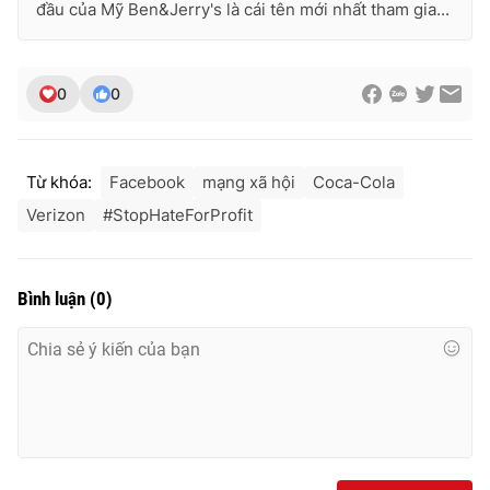
đầu của Mỹ Ben&Jerry's là cái tên mới nhất tham gia...
0
0
Từ khóa:
Facebook
mạng xã hội
Coca-Cola
Verizon
#StopHateForProfit
Bình luận
(
0
)