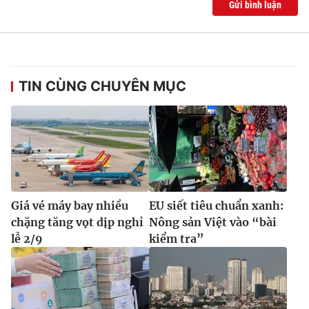
Gửi bình luận
TIN CÙNG CHUYÊN MỤC
Giá vé máy bay nhiều
EU siết tiêu chuẩn xanh:
chặng tăng vọt dịp nghỉ
Nông sản Việt vào “bài
lễ 2/9
kiểm tra”