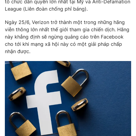
tổ chức dân quyền lớn nhất tại Mỹ và Anti-Defamation
League (Liên đoàn chống phỉ báng).
Ngày 25/6, Verizon trở thành một trong những hãng
viễn thông lớn nhất thế giới tham gia chiến dịch. Hãng
THỜI BÁO VTV
này khẳng định sẽ ngừng quảng cáo trên Facebook
cho tới khi mạng xã hội này có một giải pháp chấp
nhận được.
Theo dõi báo trên
Cơ quan chủ quản:
Đài Truyền hình Việt Nam
Cơ quan báo chí:
Thời báo VTV
Giấy phép hoạt động báo in và báo điện tử số 483/GP-BTTTT
cấp ngày 29/12/2023
Tổng Biên tập:
Vũ Thanh Thủy
Phó Tổng Biên tập:
Nguyễn Thị Mỹ Hạnh, Phạm Quốc Thắng,
Nguyễn Trọng Ninh
Tổng đài VTV:
024.38 355 931 - 024.38 355 932