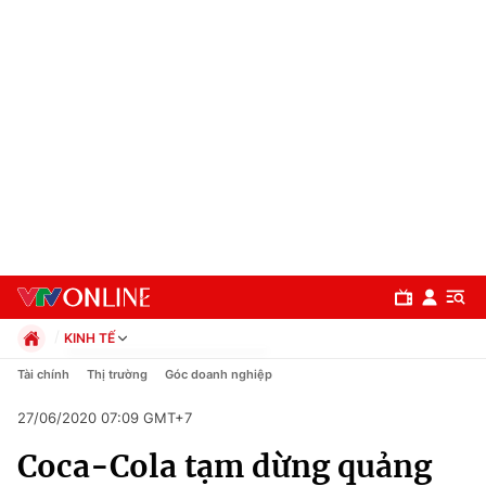
KINH TẾ
Chính trị
Tài chính
Thị trường
Góc doanh nghiệp
Xã hội
27/06/2020 07:09 GMT+7
Pháp luật
Chuyên mục
Kinh tế
Coca-Cola tạm dừng quảng
Thể thao