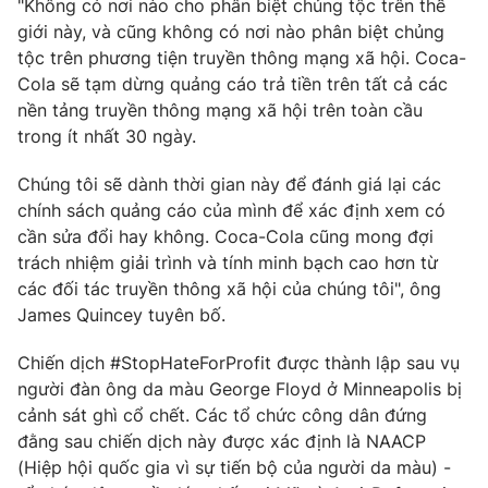
"Không có nơi nào cho phân biệt chủng tộc trên thế
giới này, và cũng không có nơi nào phân biệt chủng
Photo
Infographic
tộc trên phương tiện truyền thông mạng xã hội. Coca-
Cola sẽ tạm dừng quảng cáo trả tiền trên tất cả các
Video
Shorts video
nền tảng truyền thông mạng xã hội trên toàn cầu
trong ít nhất 30 ngày.
VTV Money
VTV Thể thao
Chúng tôi sẽ dành thời gian này để đánh giá lại các
chính sách quảng cáo của mình để xác định xem có
VTV Sức khoẻ
Bất động sản
cần sửa đổi hay không. Coca-Cola cũng mong đợi
trách nhiệm giải trình và tính minh bạch cao hơn từ
Thị trường 24h
Tấm lòng Việt
các đối tác truyền thông xã hội của chúng tôi", ông
James Quincey tuyên bố.
VTV4
Vươn mình bằng AI
Chiến dịch #StopHateForProfit được thành lập sau vụ
người đàn ông da màu George Floyd ở Minneapolis bị
VTV9
VTV8
cảnh sát ghì cổ chết. Các tổ chức công dân đứng
đằng sau chiến dịch này được xác định là NAACP
(Hiệp hội quốc gia vì sự tiến bộ của người da màu) -
Liên hệ tòa soạn
English