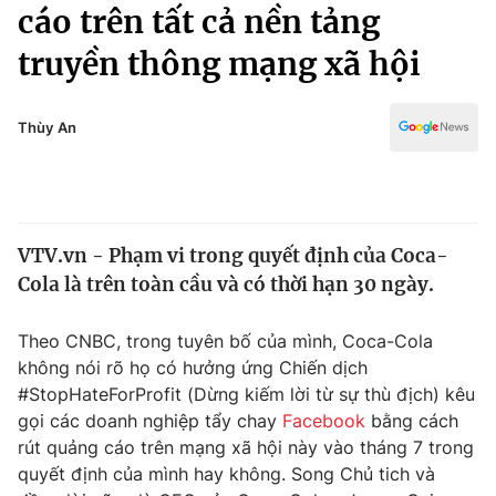
Chính trị
cáo trên tất cả nền tảng
Truyền hình
truyền thông mạng xã hội
Văn hóa - Giải trí
Xã hội
Y tế
Đời sống
Thùy An
Pháp luật
Công nghệ
Giáo dục
Y tế
VTV.vn - Phạm vi trong quyết định của Coca-
Thế giới
Cola là trên toàn cầu và có thời hạn 30 ngày.
Tin tức
Kinh tế
Theo CNBC, trong tuyên bố của mình, Coca-Cola
Thế giới đó đây
không nói rõ họ có hưởng ứng Chiến dịch
Tài chính
Dữ liệu và đời sống
#StopHateForProfit (Dừng kiếm lời từ sự thù địch) kêu
Câu chuyện quốc tế
Thị trường
gọi các doanh nghiệp tẩy chay
Facebook
bằng cách
rút quảng cáo trên mạng xã hội này vào tháng 7 trong
Truyền hình
Góc doanh nghiệp
quyết định của mình hay không. Song Chủ tich và