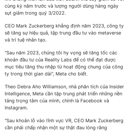
Email:
toasoan@vtv.vn
cùng kỳ năm trước và lượng người dùng hàng ngày
Liên hệ quảng cáo:
024-7300.7108
sụt giảm trong quý 3/2022.
CEO Mark Zuckerberg khẳng định năm 2023, công ty
sẽ tăng sự hiệu quả, tập trung đầu tư vào metaverse
và trí tuệ nhân tạo.
"Sau năm 2023, chúng tôi hy vọng sẽ tăng tốc các
khoản đầu tư của Reality Labs để có thể đạt được
mục tiêu tăng thu nhập từ hoạt động chung của công
ty trong thời gian dài", Meta cho biết.
Theo Debra Aho Williamson, nhà phân tích của Insider
® Cấm sao chép dưới mọi hình thức nếu không có sự chấp
Intelligence, Meta cần tập trung phát triển những nền
thuận bằng văn bản. Ghi rõ nguồn VTV.vn khi phát hành lại
tảng trọng tâm của mình, chính là Facebook và
thông tin từ website này.
Instagram.
"Sau khoản lỗ vào lĩnh vực VR, CEO Mark Zuckerberg
cần phải chấp nhận một sự thật đau lòng rằng