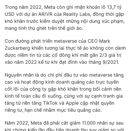
Trong năm 2022, Meta còn ghi nhận khoản lỗ 13,7 tỷ
USD với dự án AR/VR của Reality Labs, đồng thời gặp
khó khăn trước kiểm duyệt những nội dung xúc phạm,
mang tính thù ghét trên thế giới ảo.
THỜI BÁO VTV
Con đường phát triển metaverse của CEO Mark
Theo dõi báo trên
Zuckerberg khiến tương lai thực tế ảo không còn dành
được niềm tin từ các cổ đông khi mất gần 2/3 giá trị
vào năm 2022 kể từ khi đạt đỉnh vào tháng 9/2021.
Cơ quan chủ quản:
Đài Truyền hình Việt Nam
Cơ quan báo chí:
Thời báo VTV
Nguyên nhân là do chi phí đầu tư vào metaverse tăng
Giấy phép hoạt động báo in và báo điện tử số 483/GP-BTTTT
cao và hoạt động kinh doanh quảng cáo trực tuyến
cấp ngày 29/12/2023
cốt lõi của công ty gặp khó khăn trong bối cảnh nền
Tổng Biên tập:
Vũ Thanh Thủy
kinh tế toàn cầu đi xuống, cùng với sự cạnh tranh gia
Phó Tổng Biên tập:
Nguyễn Thị Mỹ Hạnh, Phạm Quốc Thắng,
tăng từ nền tảng TikTok và Apple cập nhật quyền
Nguyễn Trọng Ninh
riêng tư, hạn chế nhắm mục tiêu quảng cáo.
Tổng đài VTV:
024.38 355 931 - 024.38 355 932
Năm 2022, Meta đã phải cắt giảm 11.000 nhân sự sau
Ðiện thoại Thời báo VTV:
024.66 897 897
khi chứng kiến lần đầu tiên doanh thu suy giảm so với