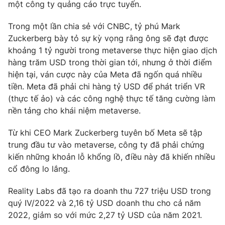
một công ty quảng cáo trực tuyến.
Photo
Infographic
Trong một lần chia sẻ với CNBC, tỷ phú Mark
Zuckerberg bày tỏ sự kỳ vọng rằng ông sẽ đạt được
Video
Shorts video
khoảng 1 tỷ người trong metaverse thực hiện giao dịch
hàng trăm USD trong thời gian tới, nhưng ở thời điểm
VTV Money
hiện tại, ván cược này của Meta đã ngốn quá nhiều
VTV Thể thao
tiền. Meta đã phải chi hàng tỷ USD để phát triển VR
(thực tế ảo) và các công nghệ thực tế tăng cường làm
VTV Sức khoẻ
Bất động sản
nền tảng cho khái niệm metaverse.
Thị trường 24h
Từ khi CEO Mark Zuckerberg tuyên bố Meta sẽ tập
Tấm lòng Việt
trung đầu tư vào metaverse, công ty đã phải chứng
kiến những khoản lỗ khổng lồ, điều này đã khiến nhiều
VTV4
Vươn mình bằng AI
cổ đông lo lắng.
VTV9
Reality Labs đã tạo ra doanh thu 727 triệu USD trong
VTV8
quý IV/2022 và 2,16 tỷ USD doanh thu cho cả năm
2022, giảm so với mức 2,27 tỷ USD của năm 2021.
Liên hệ tòa soạn
English