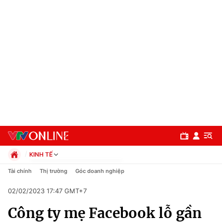
KINH TẾ
Chính trị
Tài chính
Thị trường
Góc doanh nghiệp
Xã hội
02/02/2023 17:47 GMT+7
Pháp luật
Chuyên mục
Kinh tế
Công ty mẹ Facebook lỗ gần
Thể thao