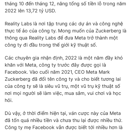
Phim VTV
tháng 10 đến tháng 12, nâng tổng số tiền lỗ trong năm
Giải trí
2022 lên 13,72 tỷ USD.
Hậu trường
Điện ảnh
Đời sống
Reality Labs là nơi tập trung các dự án và công nghệ
Nhân vật
Âm nhạc
thực tế ảo của công ty. Mong muốn của Zuckerberg là
Du lịch
Khán giả
thông qua Reality Labs để đưa Meta trở thành một
Giáo dục
Sao
công ty đi đầu trong thế giới kỹ thuật số.
Làm đẹp
Giải sao mai
Tuyển sinh
Công nghệ
Các chuyên gia nhận định, 2022 là một năm đầy khó
Chất lượng cuộc sống
Học trực tuyến
khăn với Meta, công ty trước đây được gọi là
Hitech Công nghệ tương lai
Facebook. Vào cuối năm 2021, CEO Meta Mark
Giao lưu trực tuyến
Zuckerberg đã đổi tên công ty và cho biết tương lai
Sản phẩm
của công ty sẽ là siêu vũ trụ, một vũ trụ kỹ thuật số
Lịch phát sóng
nơi mọi người sẽ làm việc, mua sắm, vui chơi và học
Thị trường
hỏi.
Tư vấn
Dù vậy, ở thời điểm hiện tại, ván cược này của Meta
Chuyên mục khác
đã tốn quá nhiều tiền và chưa thu lại được nhiều thứ.
Emagazine
Podcast
Công ty mẹ Facebook vẫn được biết tới nhiều hơn là