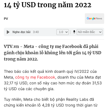
Chính trị
14 tỷ USD trong năm 2022
Truyền hình
Văn hóa - Giải trí
Xã hội
Y tế
PV
Đời sống
Pháp luật
Công nghệ
Nghe đọc bài
3:40
Giáo dục
Y tế
VTV.vn - Meta - công ty mẹ Facebook đã phải
gánh chịu khoản lỗ khủng lên tới gần 14 tỷ USD
Thế giới
trong năm 2022.
Tin tức
Kinh tế
Theo báo cáo kết quả kinh doanh quý IV/2022 của
Thế giới đó đây
Meta,
công ty mẹ Facebook
, doanh thu của Meta đạt
Tài chính
32,17 tỷ USD, con số này cao hơn mức dự đoán 31,53
Dữ liệu và đời sống
Câu chuyện quốc tế
tỷ USD của các chuyên gia.
Thị trường
Truyền hình
Tuy nhiên, Meta cho biết bộ phận Reality Labs đã
Góc doanh nghiệp
chứng kiến khoản lỗ 4,28 tỷ USD trong thời gian từ