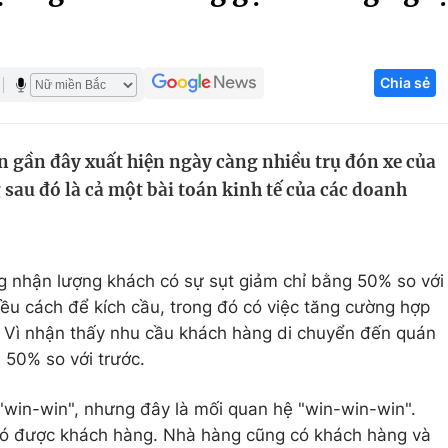
Góc ảnh
Chia sẻ
Giáo dục
Công nghệ
Tuyển sinh
Hitech Công ng
n gần đây xuất hiện ngày càng nhiều trụ đón xe của
Học trực tuyến
Sản phẩm
sau đó là cả một bài toán kinh tế của các doanh
g
Thị trường
Tư vấn
g nhận lượng khách có sự sụt giảm chỉ bằng 50% so với
u cách để kích cầu, trong đó có việc tăng cường hợp
. Vì nhận thấy nhu cầu khách hàng di chuyển đến quán
 50% so với trước.
"win-win", nhưng đây là mối quan hệ "win-win-win".
có được khách hàng. Nhà hàng cũng có khách hàng và