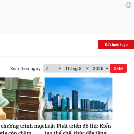
Gửi bình luận
Xem theo ngày
XEM
 chương trình mục
Luật Phát triển đô thị: Kiến
 gia còn chậm
tạo thể chế, thúc đẩy tăng