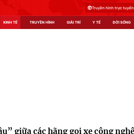
Truyền hình trực tuyến
KINH TẾ
TRUYỀN HÌNH
GIẢI TRÍ
Y TẾ
ĐỜI SỐNG
Pháp luật
Y tế
Truyền hình
Multimedia
Phim VTV
Video
Hậu trường
Shorts video
Nhân vật
Podcast
Khán giả
EMagazine
Giải sao mai
Photo
u” giữa các hãng gọi xe công ngh
Infographic