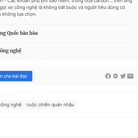
n - Các khoản phụ phí bảo hiểm, trung hòa carbon… trên ứng
gọi xe công nghệ là không bắt buộc và người tiêu dùng có
 không lựa chọn.
ung Quốc bão hòa
công nghệ
im cho bài đọc
 công nghệ
cuộc chiến quán nhậu