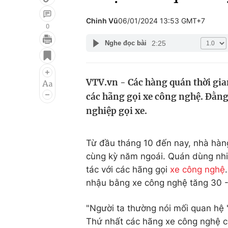
Chinh Vũ
06/01/2024 13:53 GMT+7
0
2:25
Nghe đọc bài
Giải trí
Đời sống
Điện ảnh
Du lịch
VTV.vn - Các hàng quán thời gia
Âm nhạc
Làm đẹp
các hãng gọi xe công nghệ. Đằng 
Sao
Chất lượng cuộc sốn
nghiệp gọi xe.
Từ đầu tháng 10 đến nay, nhà hàn
cùng kỳ năm ngoái. Quán dùng nhiề
tác với các hãng gọi
xe công nghệ
nhậu bằng xe công nghệ tăng 30 -
"Người ta thường nói mối quan hệ 
Thứ nhất các hãng xe công nghệ 