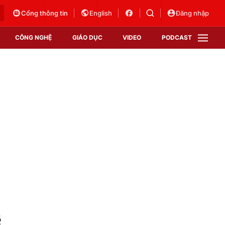
Cổng thông tin
English
Đăng nhập
CÔNG NGHỆ
GIÁO DỤC
VIDEO
PODCAST
VTV Money
VTV Thể thao
VTV Sức khoẻ
Bất động sản
Thị trường 24h
Tấm lòng Việt
Vươn mình bằng AI
VTV4
VTV8
VTV9
Lịch phát sóng
Giao lưu trực tuyến
ệ
Sự kiện