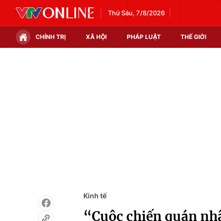
Thứ Sáu, 7/8/2026
CHÍNH TRỊ
XÃ HỘI
PHÁP LUẬT
THẾ GIỚI
Chính trị
Xã hội
Thế giới
Kinh tế
Tin tức
Tài chính
Thế giới đó đây
Thị trường
Câu chuyện quốc tế
Góc doanh nghiệp
Dữ liệu và đời sống
Kinh tế
“Cuộc chiến quán nhậ