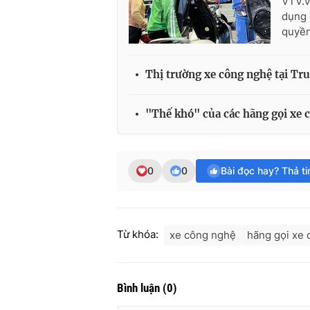
VTV.v
dụng 
quyền
Thị trường xe công nghệ tại Tr
"Thế khó" của các hãng gọi xe 
0
0
Bài đọc hay? Thả t
Từ khóa:
xe công nghệ
hãng gọi xe
Bình luận
(
0
)