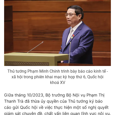
Photo
Infographic
Video
Shorts video
VTV Money
VTV Thể thao
VTV Sức khoẻ
Bất động sản
Thị trường 24h
Tấm lòng Việt
Thủ tướng Phạm Minh Chính trình bày báo cáo kinh tế -
xã hội trong phiên khai mạc kỳ họp thứ 6, Quốc hội
VTV4
Vươn mình bằng AI
khoá XV
Giữa tháng 10/2023, Bộ trưởng Bộ Nội vụ Phạm Thị
VTV9
VTV8
Thanh Trà đã thừa ủy quyền của Thủ tướng ký báo
cáo gửi Quốc hội về việc thực hiện một số nghị quyết
Liên hệ tòa soạn
English
giám sát chuyên đề, chất vấn liên quan lĩnh vực nội vụ.