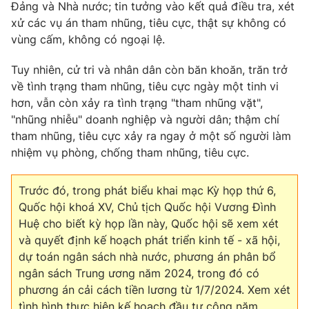
Đảng và Nhà nước; tin tưởng vào kết quả điều tra, xét
xử các vụ án tham nhũng, tiêu cực, thật sự không có
vùng cấm, không có ngoại lệ.
Tuy nhiên, cử tri và nhân dân còn băn khoăn, trăn trở
về tình trạng tham nhũng, tiêu cực ngày một tinh vi
hơn, vẫn còn xảy ra tình trạng "tham nhũng vặt",
"nhũng nhiễu" doanh nghiệp và người dân; thậm chí
tham nhũng, tiêu cực xảy ra ngay ở một số người làm
nhiệm vụ phòng, chống tham nhũng, tiêu cực.
Trước đó, trong phát biểu khai mạc Kỳ họp thứ 6,
Quốc hội khoá XV, Chủ tịch Quốc hội Vương Đình
Huệ cho biết kỳ họp lần này, Quốc hội sẽ xem xét
và quyết định kế hoạch phát triển kinh tế - xã hội,
dự toán ngân sách nhà nước, phương án phân bổ
ngân sách Trung ương năm 2024, trong đó có
phương án cải cách tiền lương từ 1/7/2024. Xem xét
tình hình thực hiện kế hoạch đầu tư công năm