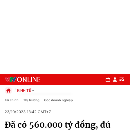
KINH TẾ
Chính trị
Tài chính
Thị trường
Góc doanh nghiệp
Xã hội
23/10/2023 13:42 GMT+7
Pháp luật
Chuyên mục
Kinh tế
Đã có 560.000 tỷ đồng, đủ
Thể thao