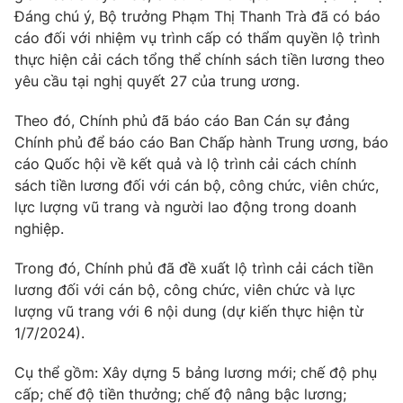
Đáng chú ý, Bộ trưởng Phạm Thị Thanh Trà đã có báo
cáo đối với nhiệm vụ trình cấp có thẩm quyền lộ trình
thực hiện cải cách tổng thể chính sách tiền lương theo
yêu cầu tại nghị quyết 27 của trung ương.
THỜI BÁO VTV
Theo đó, Chính phủ đã báo cáo Ban Cán sự đảng
Theo dõi báo trên
Chính phủ để báo cáo Ban Chấp hành Trung ương, báo
cáo Quốc hội về kết quả và lộ trình cải cách chính
sách tiền lương đối với cán bộ, công chức, viên chức,
Cơ quan chủ quản:
Đài Truyền hình Việt Nam
lực lượng vũ trang và người lao động trong doanh
Cơ quan báo chí:
Thời báo VTV
nghiệp.
Giấy phép hoạt động báo in và báo điện tử số 483/GP-BTTTT
cấp ngày 29/12/2023
Trong đó, Chính phủ đã đề xuất lộ trình cải cách tiền
Tổng Biên tập:
Vũ Thanh Thủy
lương đối với cán bộ, công chức, viên chức và lực
lượng vũ trang với 6 nội dung (dự kiến thực hiện từ
Phó Tổng Biên tập:
Nguyễn Thị Mỹ Hạnh, Phạm Quốc Thắng,
Nguyễn Trọng Ninh
1/7/2024).
Tổng đài VTV:
024.38 355 931 - 024.38 355 932
Cụ thể gồm: Xây dựng 5 bảng lương mới; chế độ phụ
Ðiện thoại Thời báo VTV:
024.66 897 897
cấp; chế độ tiền thưởng; chế độ nâng bậc lương;