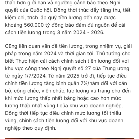
Phim VTV
thấp hơn giới hạn và ngưỡng cảnh báo theo Nghị
Giải trí
quyết của Quốc hội. Đồng thời thúc đẩy tăng thu, tiết
Hậu trường
kiệm chi, trích lập quỹ tiền lương đến nay được
Điện ảnh
Đời sống
khoảng 560.000 tỷ đồng bảo đảm đủ nguồn để cải
Nhân vật
Âm nhạc
cách tiền lương trong 3 năm 2024 - 2026.
Du lịch
Khán giả
Giáo dục
Sao
Cũng liên quan vấn đề tiền lương, trong nhiệm vụ, giải
Làm đẹp
Giải sao mai
pháp trong năm 2024 và thời gian tới, Thủ tướng cho
Tuyển sinh
Công nghệ
biết Thực hiện cải cách chính sách tiền lương đối với
Chất lượng cuộc sống
Học trực tuyến
khu vực công theo Nghị quyết số 27 của Trung ương
Hitech Công nghệ tương lai
từ ngày 1/7/2024. Từ năm 2025 trở đi, tiếp tục điều
Giao lưu trực tuyến
chỉnh tiền lương tăng bình quân 7%/năm đối với cán
Sản phẩm
bộ, công chức, viên chức, lực lượng vũ trang cho đến
Lịch phát sóng
khi mức lương thấp nhất bằng hoặc cao hơn mức
Thị trường
lương thấp nhất vùng I của khu vực doanh nghiệp.
Tư vấn
Đồng thời tiếp tục điều chỉnh mức lương tối thiểu
Chuyên mục khác
vùng, chính sách tiền lương đối với khu vực doanh
nghiệp theo quy định.
Emagazine
Podcast