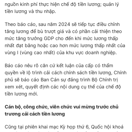
Email:
toasoan@vtv.vn
nguồn kinh phí thực hiện chế độ tiền lương; quản lý
Liên hệ quảng cáo:
024-7300.7108
tiền lương và thu nhập.
Theo báo cáo, sau năm 2024 sẽ tiếp tục điều chỉnh
tăng lương để bù trượt giá và có phần cải thiện theo
mức tăng trưởng GDP cho đến khi mức lương thấp
nhất đạt bằng hoặc cao hơn mức lương thấp nhất của
vùng I (vùng cao nhất) của khu vực doanh nghiệp.
Báo cáo nêu rõ căn cứ kết luận của cấp có thẩm
quyền về lộ trình cải cách chính sách tiền lương, Chính
phủ sẽ báo cáo Ban Cán sự đảng trình Bộ Chính trị
xem xét, quyết định các nội dung cụ thể của chế độ
® Cấm sao chép dưới mọi hình thức nếu không có sự chấp
tiền lương mới.
thuận bằng văn bản. Ghi rõ nguồn VTV.vn khi phát hành lại
thông tin từ website này.
Cán bộ, công chức, viên chức vui mừng trước chủ
trương cải cách tiền lương
Cũng tại phiên khai mạc Kỳ họp thứ 6, Quốc hội khoá