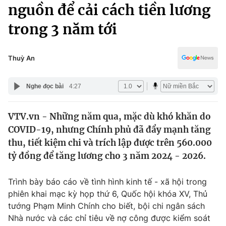
Chính trị
nguồn để cải cách tiền lương
Truyền hình
trong 3 năm tới
Văn hóa - Giải trí
Xã hội
Y tế
Đời sống
Thuỳ An
Pháp luật
Công nghệ
Giáo dục
Nghe đọc bài
4:27
Y tế
VTV.vn - Những năm qua, mặc dù khó khăn do
Thế giới
COVID-19, nhưng Chính phủ đã đẩy mạnh tăng
Tin tức
thu, tiết kiệm chi và trích lập được trên 560.000
Kinh tế
tỷ đồng để tăng lương cho 3 năm 2024 - 2026.
Thế giới đó đây
Tài chính
Dữ liệu và đời sống
Câu chuyện quốc tế
Trình bày báo cáo về tình hình kinh tế - xã hội trong
Thị trường
phiên khai mạc kỳ họp thứ 6, Quốc hội khóa XV, Thủ
tướng Phạm Minh Chính cho biết, bội chi ngân sách
Truyền hình
Góc doanh nghiệp
Nhà nước và các chỉ tiêu về nợ công được kiểm soát