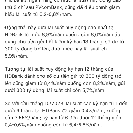
(HDBank), ngân hàng có mức lãi suất huy động cao
thứ 2 chỉ sau PVcomBank, cũng đã điều chỉnh giảm
Photo
Infographic
biểu lãi suất từ 0,2-0,6%/năm.
Video
Shorts video
Động thái này đưa lãi suất huy động cao nhất tại
HDBank từ mức 8,9%/năm xuống còn 8,6%/năm áp
dụng cho tiền gửi tiết kiệm kỳ hạn 13 tháng, số dư từ
VTV Money
VTV Thể thao
300 tỷ đồng trở lên, dưới mức này lãi suất chỉ
5,9%/năm.
VTV Sức khoẻ
Bất động sản
Tương tự, lãi suất huy động kỳ hạn 12 tháng của
HDBank dành cho số dư tiền gửi từ 300 tỷ đồng trở
Thị trường 24h
Tấm lòng Việt
lên cũng giảm từ 8,4%/năm xuống còn 8,2%/năm; gửi
dưới 300 tỷ đồng, lãi suất chỉ còn 5,7%/năm.
VTV4
Vươn mình bằng AI
So với đầu tháng 10/2023, lãi suất các kỳ hạn từ 1 đến
dưới 6 tháng tại HDBank đã giảm 0,4%/năm, xuống
VTV9
VTV8
còn 3,55%/năm; kỳ hạn từ 6 đến dưới 12 tháng giảm
0,4-0,6%/năm xuống còn từ 5,4-5,5%/năm.
Liên hệ tòa soạn
English