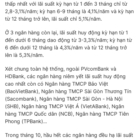
Email:
toasoan@vtv.vn
thấp nhất với lãi suất kỳ hạn từ 1 đến 3 tháng chỉ từ
Liên hệ quảng cáo:
024-7300.7108
2,8-3,1%/năm; kỳ hạn 6-9 tháng là 4,1%/năm và kỳ hạn
từ 12 tháng trở lên, lãi suất chỉ 5,1%/năm.
Ở 3 ngân hàng còn lại, lãi suất huy động kỳ hạn từ 1
đến dưới 6 tháng dao động từ 3-3,3%/năm; kỳ hạn từ
6 đến dưới 12 tháng là 4,3%/năm và từ 12 tháng trở
lên là 5,3%/năm.
Xét chung toàn hệ thống, ngoài PVcomBank và
HDBank, các ngân hàng niêm yết lãi suất huy động
cao nhất còn có Ngân hàng TMCP Bảo Việt
(BaoVietBank), Ngân hàng TMCP Sài Gòn Thương Tín
® Cấm sao chép dưới mọi hình thức nếu không có sự chấp
(Sacombank), Ngân hàng TMCP Sài Gòn - Hà Nội
thuận bằng văn bản. Ghi rõ nguồn VTV.vn khi phát hành lại
(SHB), Ngân hàng TMCP Việt Á (VietABank), Ngân
thông tin từ website này.
hàng TMCP Quốc dân (NCB), Ngân hàng TMCP Tiên
Phong (TPBank)...
Trong tháng 10, hầu hết các ngân hàng đều hạ lãi suất