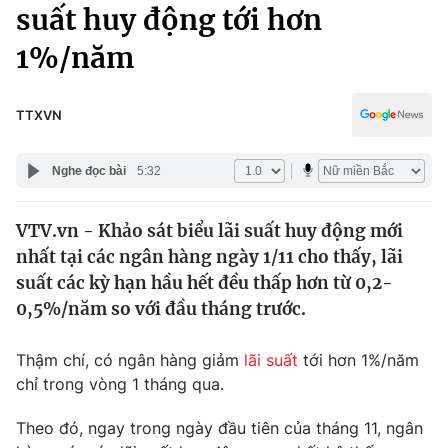
Chính trị
suất huy động tới hơn
Truyền hình
1%/năm
Văn hóa - Giải trí
Xã hội
Y tế
Đời sống
TTXVN
Pháp luật
Công nghệ
Giáo dục
Nghe đọc bài
5:32
Y tế
VTV.vn - Khảo sát biểu lãi suất huy động mới
Thế giới
nhất tại các ngân hàng ngày 1/11 cho thấy, lãi
Tin tức
suất các kỳ hạn hầu hết đều thấp hơn từ 0,2-
Kinh tế
0,5%/năm so với đầu tháng trước.
Thế giới đó đây
Tài chính
Dữ liệu và đời sống
Câu chuyện quốc tế
Thậm chí, có ngân hàng giảm
lãi suất
tới hơn 1%/năm
Thị trường
chỉ trong vòng 1 tháng qua.
Truyền hình
Góc doanh nghiệp
Theo đó, ngay trong ngày đầu tiên của tháng 11, ngân