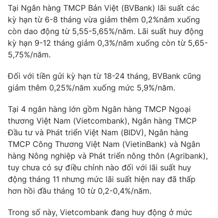
Tại Ngân hàng TMCP Bản Việt (BVBank) lãi suất các
kỳ hạn từ 6-8 tháng vừa giảm thêm 0,2%năm xuống
còn dao động từ 5,55-5,65%/năm. Lãi suất huy động
kỳ hạn 9-12 tháng giảm 0,3%/năm xuống còn từ 5,65-
THỜI BÁO VTV
5,75%/năm.
Theo dõi báo trên
Đối với tiền gửi kỳ hạn từ 18-24 tháng, BVBank cũng
giảm thêm 0,25%/năm xuống mức 5,9%/năm.
Cơ quan chủ quản:
Đài Truyền hình Việt Nam
Tại 4 ngân hàng lớn gồm Ngân hàng TMCP Ngoại
Cơ quan báo chí:
Thời báo VTV
thương Việt Nam (Vietcombank), Ngân hàng TMCP
Giấy phép hoạt động báo in và báo điện tử số 483/GP-BTTTT
Đầu tư và Phát triển Việt Nam (BIDV), Ngân hàng
cấp ngày 29/12/2023
TMCP Công Thương Việt Nam (VietinBank) và Ngân
Tổng Biên tập:
Vũ Thanh Thủy
hàng Nông nghiệp và Phát triển nông thôn (Agribank),
tuy chưa có sự điều chỉnh nào đối với lãi suất huy
Phó Tổng Biên tập:
Nguyễn Thị Mỹ Hạnh, Phạm Quốc Thắng,
Nguyễn Trọng Ninh
động tháng 11 nhưng mức lãi suất hiện nay đã thấp
hơn hồi đầu tháng 10 từ 0,2-0,4%/năm.
Tổng đài VTV:
024.38 355 931 - 024.38 355 932
Ðiện thoại Thời báo VTV:
024.66 897 897
Trong số này, Vietcombank đang huy động ở mức