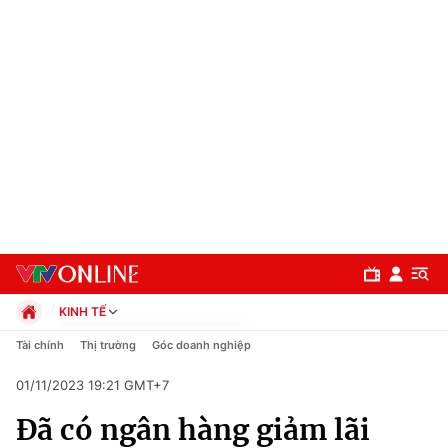
KINH TẾ
Chính trị
Tài chính
Thị trường
Góc doanh nghiệp
Xã hội
01/11/2023 19:21 GMT+7
Pháp luật
Chuyên mục
Kinh tế
Đã có ngân hàng giảm lãi
Thể thao