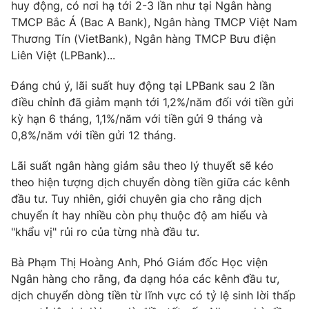
huy động, có nơi hạ tới 2-3 lần như tại Ngân hàng
TMCP Bắc Á (Bac A Bank), Ngân hàng TMCP Việt Nam
Thương Tín (VietBank), Ngân hàng TMCP Bưu điện
Liên Việt (LPBank)...
Đáng chú ý, lãi suất huy động tại LPBank sau 2 lần
điều chỉnh đã giảm mạnh tới 1,2%/năm đối với tiền gửi
kỳ hạn 6 tháng, 1,1%/năm với tiền gửi 9 tháng và
0,8%/năm với tiền gửi 12 tháng.
Lãi suất ngân hàng giảm sâu theo lý thuyết sẽ kéo
theo hiện tượng dịch chuyển dòng tiền giữa các kênh
đầu tư. Tuy nhiên, giới chuyên gia cho rằng dịch
chuyển ít hay nhiều còn phụ thuộc độ am hiểu và
"khẩu vị" rủi ro của từng nhà đầu tư.
Bà Phạm Thị Hoàng Anh, Phó Giám đốc Học viện
Ngân hàng cho rằng, đa dạng hóa các kênh đầu tư,
dịch chuyển dòng tiền từ lĩnh vực có tỷ lệ sinh lời thấp