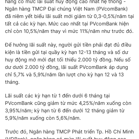
hàng có mức lãi suất huy động cao nhất hệ thống -
Phim VTV
Giải trí
Ngân hàng TMCP Đại chúng Việt Nam (PVcomBank)
Hậu trường
đã niêm yết biểu lãi suất mới giảm từ 0,3-0,5%/năm tại
Điện ảnh
tất cả các kỳ hạn. Mức cao nhất tại PVcomBank hiện
Đời sống
Nhân vật
chỉ còn 10,5%/năm thay vì mức 11%/năm như trước đó.
Âm nhạc
Du lịch
Khán giả
Giáo dục
Sao
Để hưởng lãi suất này, người gửi tiền phải đạt đủ điều
Làm đẹp
Giải sao mai
kiện là tiền gửi tại quầy kỳ hạn 12-13 tháng và số dư
Tuyển sinh
huy động mở mới đạt tối thiểu 2.000 tỷ đồng. Nếu số
Công nghệ
Chất lượng cuộc sống
dư dưới 2.000 tỷ đồng, lãi suất PVcomBank áp dụng
Học trực tuyến
Hitech Công nghệ tương lai
chỉ 5,7% và 5,9%/năm lần lượt cho kỳ hạn 12 và 13
Giao lưu trực tuyến
tháng.
Sản phẩm
Lãi suất các kỳ hạn từ 1 đến dưới 6 tháng tại
Lịch phát sóng
Thị trường
PVcomBank cũng giảm từ mức 4,25%/năm xuống còn
3,95%/năm; kỳ hạn từ 6 đến dưới 12 tháng giảm từ
Tư vấn
5,9%/năm xuống còn 5,6%/năm.
Chuyên mục khác
Emagazine
Podcast
Trước đó, Ngân hàng TMCP Phát triển Tp. Hồ Chí Minh