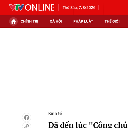
Thứ Sáu, 7/8/2026
CHÍNH TRỊ
XÃ HỘI
PHÁP LUẬT
THẾ GIỚI
Chính trị
Xã hội
Thế giới
Kinh tế
Tin tức
Tài chính
Thế giới đó đây
Thị trường
Câu chuyện quốc tế
Góc doanh nghiệp
Dữ liệu và đời sống
Kinh tế
Đã đến lúc "Công chú