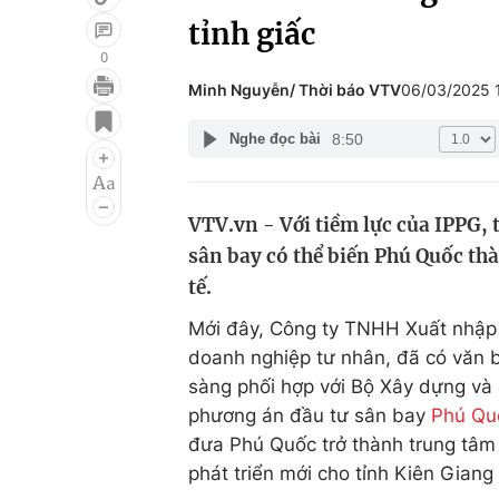
tỉnh giấc
0
Minh Nguyễn/ Thời báo VTV
06/03/2025 
Giải trí
Đời sống
8:50
Nghe đọc bài
Điện ảnh
Du lịch
Âm nhạc
Làm đẹp
VTV.vn - Với tiềm lực của IPPG,
Sao
Chất lượng cuộc sốn
sân bay có thể biến Phú Quốc th
tế.
Mới đây, Công ty TNHH Xuất nhập k
doanh nghiệp tư nhân, đã có văn 
sàng phối hợp với Bộ Xây dựng và 
phương án đầu tư sân bay
Phú Qu
đưa Phú Quốc trở thành trung tâm 
phát triển mới cho tỉnh Kiên Giang