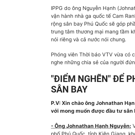
IPPG do ông Nguyễn Hạnh (Johnath
vận hành nhà ga quốc tế Cam Ran
rộng sân bay Phú Quốc sẽ góp phầ
trung tâm thương mại mang tầm khu
nói riêng và cả nước nói chung.
Phóng viên Thời báo VTV vừa có c
nghe những chia sẻ của người đứ
"ĐIỂM NGHẼN" ĐỂ 
SÂN BAY
P.V: Xin chào ông Johnathan Hạn
với mong muốn được đầu tư sân b
- Ông Johnathan Hạnh Nguyễn:
V
phố Phú Quốc, tỉnh Kiên Giang, kh