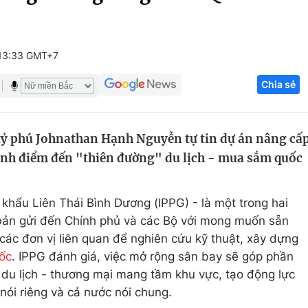
Góc ảnh
13:33 GMT+7
Giáo dục
Công nghệ
Chia sẻ
Tuyển sinh
Hitech Công ng
Học trực tuyến
Sản phẩm
 tỷ phú Johnathan Hạnh Nguyễn tự tin dự án nâng cấ
g
Thị trường
ành điểm đến "thiên đường" du lịch - mua sắm quốc
Tư vấn
hẩu Liên Thái Bình Dương (IPPG) - là một trong hai
bản gửi đến Chính phủ và các Bộ với mong muốn sẵn
các đơn vị liên quan để nghiên cứu kỹ thuật, xây dựng
ốc
. IPPG đánh giá, việc mở rộng sân bay sẽ góp phần
du lịch - thương mại mang tầm khu vực, tạo động lực
 nói riêng và cả nước nói chung.