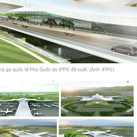
hà ga quốc tế Phú Quốc do IPPG đề xuất. (Ảnh: IPPG)