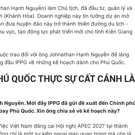
an Hạnh Nguyễn) làm Chủ tịch, đã đầu tư, quản lý và
h (Khánh Hòa). Doanh nghiệp này tin tưởng dự án mở
n đưa huyện đảo này trở thành thiên đường du lịch -
 vực, tạo động lực phát triển mới cho tỉnh Kiên Giang
uộc trao đổi với ông Johnathan Hạnh Nguyễn để lắng
ng đầu IPPG về những kế hoạch dành cho Phú Quốc.
PHÚ QUỐC THỰC SỰ CẤT CÁNH LÀ
h Nguyễn. Mới đây IPPG đã gửi đề xuất đến Chính ph
ay Phú Quốc. Xin ông chia sẻ về kế hoạch này?
iệc Việt Nam đăng cai Hội nghị APEC 2027 tại thành
ông chỉ là một sự kiện ngoại giao quan trọng mà còn là