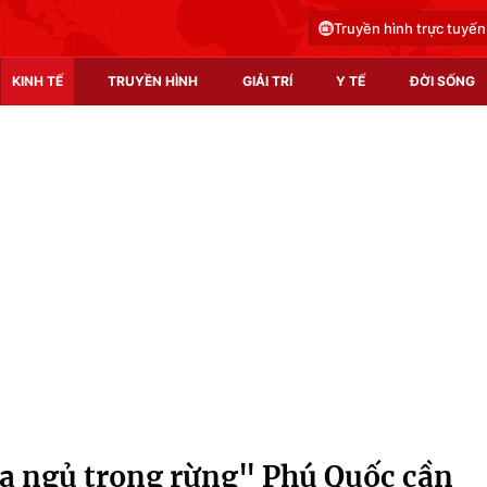
Truyền hình trực tuyến
KINH TẾ
TRUYỀN HÌNH
GIẢI TRÍ
Y TẾ
ĐỜI SỐNG
Pháp luật
Y tế
Truyền hình
Multimedia
Phim VTV
Video
Hậu trường
Shorts video
Nhân vật
Podcast
Khán giả
EMagazine
Giải sao mai
Photo
a ngủ trong rừng" Phú Quốc cần
Infographic