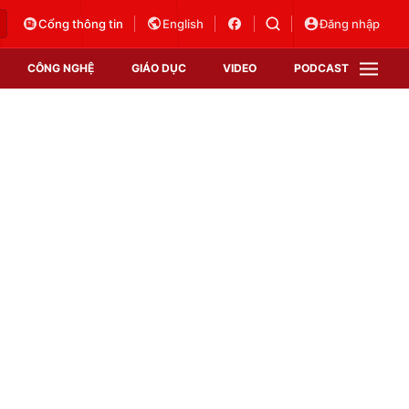
Cổng thông tin
English
Đăng nhập
CÔNG NGHỆ
GIÁO DỤC
VIDEO
PODCAST
VTV Money
VTV Thể thao
VTV Sức khoẻ
Bất động sản
Thị trường 24h
Tấm lòng Việt
Vươn mình bằng AI
VTV4
VTV8
VTV9
Lịch phát sóng
Giao lưu trực tuyến
Sự kiện