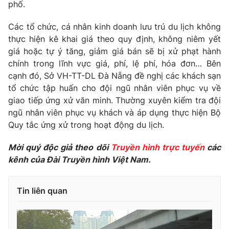
Phim VTV
phố.
Giải trí
Hậu trường
Các tổ chức, cá nhân kinh doanh lưu trú du lịch không
Điện ảnh
thực hiện kê khai giá theo quy định, không niêm yết
Đời sống
Nhân vật
giá hoặc tự ý tăng, giảm giá bán sẽ bị xử phạt hành
Âm nhạc
Du lịch
chính trong lĩnh vực giá, phí, lệ phí, hóa đơn… Bên
Khán giả
Giáo dục
Sao
cạnh đó, Sở VH-TT-DL Đà Nẵng đề nghị các khách sạn
Làm đẹp
Giải sao mai
tổ chức tập huấn cho đội ngũ nhân viên phục vụ về
Tuyển sinh
Công nghệ
giao tiếp ứng xử văn minh. Thường xuyên kiểm tra đội
Chất lượng cuộc sống
Học trực tuyến
ngũ nhân viên phục vụ khách và áp dụng thực hiện Bộ
Hitech Công nghệ tương lai
Quy tắc ứng xử trong hoạt động du lịch.
Giao lưu trực tuyến
Sản phẩm
Mời quý độc giả theo dõi
Truyền hình trực tuyến
các
Lịch phát sóng
kênh của Đài Truyền hình Việt Nam.
Thị trường
Tư vấn
Tin liên quan
Chuyên mục khác
Emagazine
Podcast