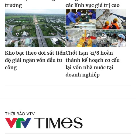
trưởng
các lĩnh vực giá trị cao
Kho bạc theo dõi sát tiến
Chốt hạn 31/8 hoàn
độ giải ngân vốn đầu tư
thành kế hoạch cơ cấu
công
lại vốn nhà nước tại
doanh nghiệp
THỜI BÁO VTV