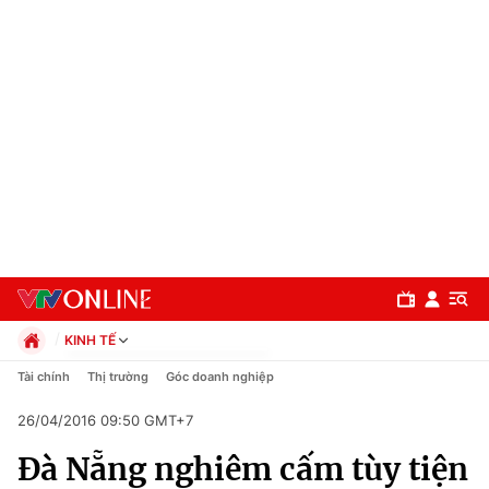
KINH TẾ
Chính trị
Tài chính
Thị trường
Góc doanh nghiệp
Xã hội
26/04/2016 09:50 GMT+7
Pháp luật
Chuyên mục
Kinh tế
Đà Nẵng nghiêm cấm tùy tiện
Thể thao