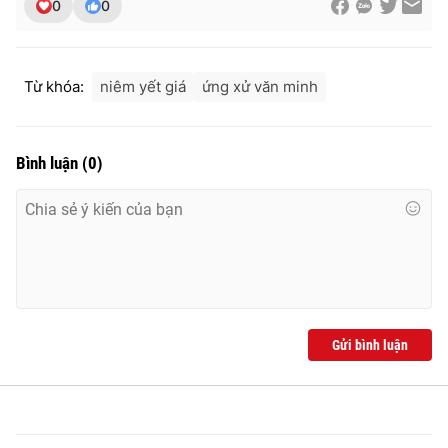
0
0
Từ khóa:
niêm yết giá
ứng xử văn minh
THỜI BÁO VTV
Bình luận
(
0
)
Theo dõi báo trên
Cơ quan chủ quản:
Đài Truyền hình Việt Nam
Cơ quan báo chí:
Thời báo VTV
Giấy phép hoạt động báo in và báo điện tử số 483/GP-BTTTT
cấp ngày 29/12/2023
Gửi bình luận
Tổng Biên tập:
Vũ Thanh Thủy
Phó Tổng Biên tập:
Nguyễn Thị Mỹ Hạnh, Phạm Quốc Thắng,
Nguyễn Trọng Ninh
Tổng đài VTV:
024.38 355 931 - 024.38 355 932