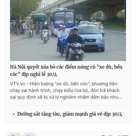
Photo
Infographic
Video
Shorts video
VTV Money
VTV Thể thao
VTV Sức khoẻ
Bất động sản
Hà Nội quyết xóa bỏ các điểm nóng có "xe dù, bến
cóc" dịp nghỉ lễ 30/4
Thị trường 24h
Tấm lòng Việt
VTV.vn - Hiện tượng "xe dù, bến cóc", phương tiện
chạy sai hành trình, chạy kiểu rùa bò, đón trả khách
sai quy định sẽ bị xử lý nghiêm nhằm đảm bảo nhu...
VTV4
Vươn mình bằng AI
Đường sắt tăng tàu, giảm mạnh giá vé dịp 30/4
VTV9
VTV8
Liên hệ tòa soạn
English