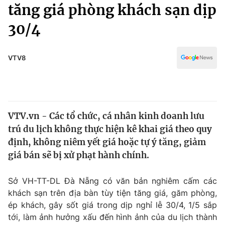
Chính trị
tăng giá phòng khách sạn dịp
Truyền hình
30/4
Văn hóa - Giải trí
Xã hội
Y tế
Đời sống
VTV8
Pháp luật
Công nghệ
Giáo dục
Y tế
VTV.vn - Các tổ chức, cá nhân kinh doanh lưu
Thế giới
trú du lịch không thực hiện kê khai giá theo quy
Tin tức
định, không niêm yết giá hoặc tự ý tăng, giảm
Kinh tế
giá bán sẽ bị xử phạt hành chính.
Thế giới đó đây
Tài chính
Dữ liệu và đời sống
Câu chuyện quốc tế
Sở VH-TT-DL Đà Nẵng có văn bản nghiêm cấm các
Thị trường
khách sạn trên địa bàn tùy tiện tăng giá, găm phòng,
ép khách, gây sốt giá trong dịp nghỉ lễ 30/4, 1/5 sắp
Truyền hình
Góc doanh nghiệp
tới, làm ảnh hưởng xấu đến hình ảnh của du lịch thành