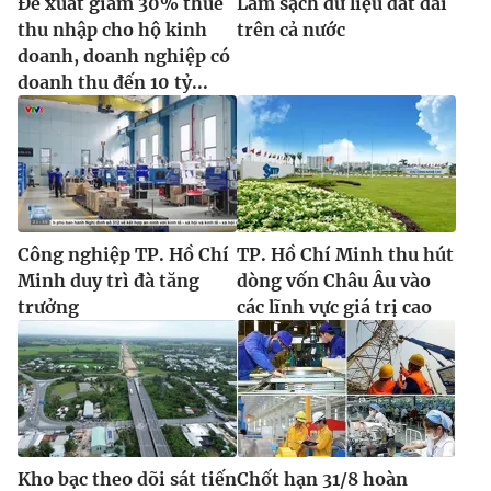
Đề xuất giảm 30% thuế
Làm sạch dữ liệu đất đai
thu nhập cho hộ kinh
trên cả nước
doanh, doanh nghiệp có
doanh thu đến 10 tỷ...
Công nghiệp TP. Hồ Chí
TP. Hồ Chí Minh thu hút
Minh duy trì đà tăng
dòng vốn Châu Âu vào
trưởng
các lĩnh vực giá trị cao
Kho bạc theo dõi sát tiến
Chốt hạn 31/8 hoàn