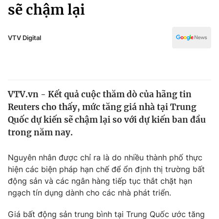
Chính trị
sẽ chậm lại
Truyền hình
Văn hóa - Giải trí
Xã hội
Y tế
VTV Digital
Đời sống
Pháp luật
Công nghệ
Giáo dục
Y tế
VTV.vn - Kết quả cuộc thăm dò của hãng tin
Reuters cho thấy, mức tăng giá nhà tại Trung
Thế giới
Quốc dự kiến sẽ chậm lại so với dự kiến ban đầu
trong năm nay.
Tin tức
Kinh tế
Thế giới đó đây
Nguyên nhân được chỉ ra là do nhiều thành phố thực
Tài chính
hiện các biện pháp hạn chế để ổn định thị trường bất
Dữ liệu và đời sống
Câu chuyện quốc tế
động sản và các ngân hàng tiếp tục thắt chặt hạn
Thị trường
ngạch tín dụng dành cho các nhà phát triển.
Truyền hình
Góc doanh nghiệp
Giá bất động sản trung bình tại Trung Quốc ước tăng