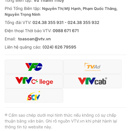
Tổng Biên tập:
Vũ Thanh Thủy
Phó Tổng Biên tập:
Nguyễn Thị Mỹ Hạnh, Phạm Quốc Thắng,
Nguyễn Trọng Ninh
Tổng đài VTV:
024.38 355 931 - 024.38 355 932
Ðiện thoại Thời báo VTV:
0988 671 671
Email:
toasoan@vtv.vn
Liên hệ quảng cáo:
(024) 626 79595
® Cấm sao chép dưới mọi hình thức nếu không có sự chấp
thuận bằng văn bản. Ghi rõ nguồn VTV.vn khi phát hành lại
thông tin từ website này.