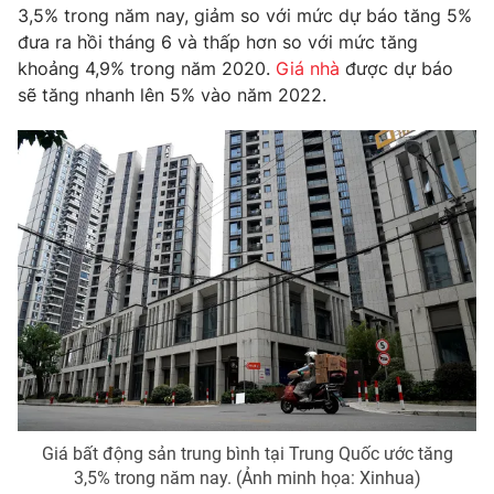
Phim VTV
3,5% trong năm nay, giảm so với mức dự báo tăng 5%
Giải trí
đưa ra hồi tháng 6 và thấp hơn so với mức tăng
Hậu trường
khoảng 4,9% trong năm 2020.
Giá nhà
được dự báo
Điện ảnh
Đời sống
Nhân vật
sẽ tăng nhanh lên 5% vào năm 2022.
Âm nhạc
Du lịch
Khán giả
Giáo dục
Sao
Làm đẹp
Giải sao mai
Tuyển sinh
Công nghệ
Chất lượng cuộc sống
Học trực tuyến
Hitech Công nghệ tương lai
Giao lưu trực tuyến
Sản phẩm
Lịch phát sóng
Thị trường
Tư vấn
Chuyên mục khác
Giá bất động sản trung bình tại Trung Quốc ước tăng
Emagazine
Podcast
3,5% trong năm nay. (Ảnh minh họa: Xinhua)