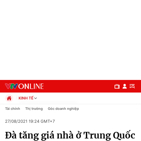
KINH TẾ
Chính trị
Tài chính
Thị trường
Góc doanh nghiệp
Xã hội
27/08/2021 19:24 GMT+7
Pháp luật
Chuyên mục
Kinh tế
Đà tăng giá nhà ở Trung Quốc
Thể thao