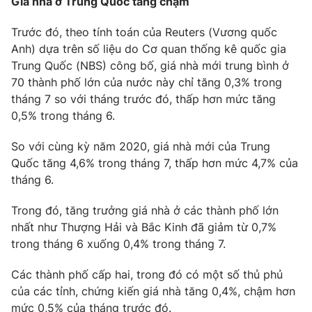
Giá nhà ở Trung Quốc tăng chậm
Email:
toasoan@vtv.vn
Liên hệ quảng cáo:
024-7300.7108
Trước đó, theo tính toán của Reuters (Vương quốc
Anh) dựa trên số liệu do Cơ quan thống kê quốc gia
Trung Quốc (NBS) công bố, giá nhà mới trung bình ở
70 thành phố lớn của nước này chỉ tăng 0,3% trong
tháng 7 so với tháng trước đó, thấp hơn mức tăng
0,5% trong tháng 6.
So với cùng kỳ năm 2020, giá nhà mới của Trung
Quốc tăng 4,6% trong tháng 7, thấp hơn mức 4,7% của
tháng 6.
Trong đó, tăng trưởng giá nhà ở các thành phố lớn
® Cấm sao chép dưới mọi hình thức nếu không có sự chấp
nhất như Thượng Hải và Bắc Kinh đã giảm từ 0,7%
thuận bằng văn bản. Ghi rõ nguồn VTV.vn khi phát hành lại
trong tháng 6 xuống 0,4% trong tháng 7.
thông tin từ website này.
Các thành phố cấp hai, trong đó có một số thủ phủ
của các tỉnh, chứng kiến giá nhà tăng 0,4%, chậm hơn
mức 0,5% của tháng trước đó.