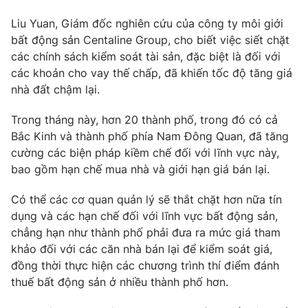
Photo
Infographic
Liu Yuan, Giám đốc nghiên cứu của công ty môi giới
bất động sản Centaline Group, cho biết việc siết chặt
các chính sách kiểm soát tài sản, đặc biệt là đối với
Video
Shorts video
các khoản cho vay thế chấp, đã khiến tốc độ tăng giá
nhà đất chậm lại.
VTV Money
VTV Thể thao
Trong tháng này, hơn 20 thành phố, trong đó có cả
Bắc Kinh và thành phố phía Nam Đông Quan, đã tăng
VTV Sức khoẻ
Bất động sản
cường các biện pháp kiềm chế đối với lĩnh vực này,
bao gồm hạn chế mua nhà và giới hạn giá bán lại.
Thị trường 24h
Tấm lòng Việt
Có thể các cơ quan quản lý sẽ thắt chặt hơn nữa tín
dụng và các hạn chế đối với lĩnh vực bất động sản,
VTV4
Vươn mình bằng AI
chẳng hạn như thành phố phải đưa ra mức giá tham
khảo đối với các căn nhà bán lại để kiểm soát giá,
VTV9
VTV8
đồng thời thực hiện các chương trình thí điểm đánh
thuế bất động sản ở nhiều thành phố hơn.
Liên hệ tòa soạn
English