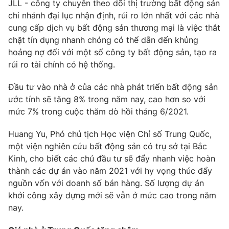
JLL - công ty chuyên theo dõi thị trường bất động sản
chi nhánh đại lục nhận định, rủi ro lớn nhất với các nhà
cung cấp dịch vụ bất động sản thương mại là việc thắt
chặt tín dụng nhanh chóng có thể dẫn đến khủng
THỜI BÁO VTV
hoảng nợ đối với một số công ty bất động sản, tạo ra
rủi ro tài chính có hệ thống.
Theo dõi báo trên
Đầu tư vào nhà ở của các nhà phát triển bất động sản
ước tính sẽ tăng 8% trong năm nay, cao hơn so với
Cơ quan chủ quản:
Đài Truyền hình Việt Nam
mức 7% trong cuộc thăm dò hồi tháng 6/2021.
Cơ quan báo chí:
Thời báo VTV
Huang Yu, Phó chủ tịch Học viện Chỉ số Trung Quốc,
Giấy phép hoạt động báo in và báo điện tử số 483/GP-BTTTT
một viện nghiên cứu bất động sản có trụ sở tại Bắc
cấp ngày 29/12/2023
Kinh, cho biết các chủ đầu tư sẽ đẩy nhanh việc hoàn
Tổng Biên tập:
Vũ Thanh Thủy
thành các dự án vào năm 2021 với hy vọng thúc đẩy
Phó Tổng Biên tập:
Nguyễn Thị Mỹ Hạnh, Phạm Quốc Thắng,
nguồn vốn với doanh số bán hàng. Số lượng dự án
Nguyễn Trọng Ninh
khởi công xây dựng mới sẽ vẫn ở mức cao trong năm
Tổng đài VTV:
024.38 355 931 - 024.38 355 932
nay.
Ðiện thoại Thời báo VTV:
024.66 897 897