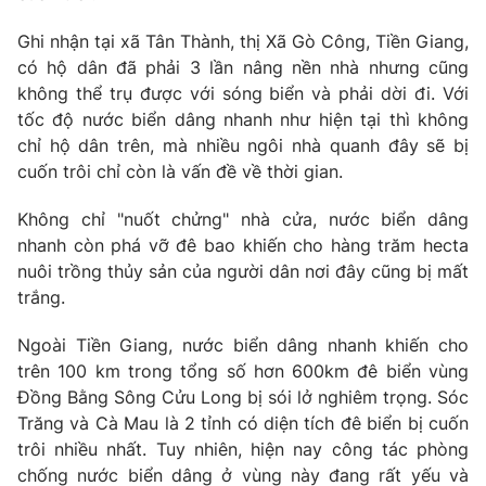
Phim VTV
Giải trí
Ghi nhận tại xã Tân Thành, thị Xã Gò Công, Tiền Giang,
Hậu trường
có hộ dân đã phải 3 lần nâng nền nhà nhưng cũng
Điện ảnh
Đời sống
Nhân vật
không thể trụ được với sóng biển và phải dời đi. Với
Âm nhạc
tốc độ nước biển dâng nhanh như hiện tại thì không
Du lịch
Khán giả
chỉ hộ dân trên, mà nhiều ngôi nhà quanh đây sẽ bị
Giáo dục
Sao
cuốn trôi chỉ còn là vấn đề về thời gian.
Làm đẹp
Giải sao mai
Tuyển sinh
Công nghệ
Chất lượng cuộc sống
Không chỉ "nuốt chửng" nhà cửa, nước biển dâng
Học trực tuyến
nhanh còn phá vỡ đê bao khiến cho hàng trăm hecta
Hitech Công nghệ tương lai
nuôi trồng thủy sản của người dân nơi đây cũng bị mất
Giao lưu trực tuyến
trắng.
Sản phẩm
Lịch phát sóng
Thị trường
Ngoài Tiền Giang, nước biển dâng nhanh khiến cho
trên 100 km trong tổng số hơn 600km đê biển vùng
Tư vấn
Đồng Bằng Sông Cửu Long bị sói lở nghiêm trọng. Sóc
Chuyên mục khác
Trăng và Cà Mau là 2 tỉnh có diện tích đê biển bị cuốn
trôi nhiều nhất. Tuy nhiên, hiện nay công tác phòng
Emagazine
Podcast
chống nước biển dâng ở vùng này đang rất yếu và