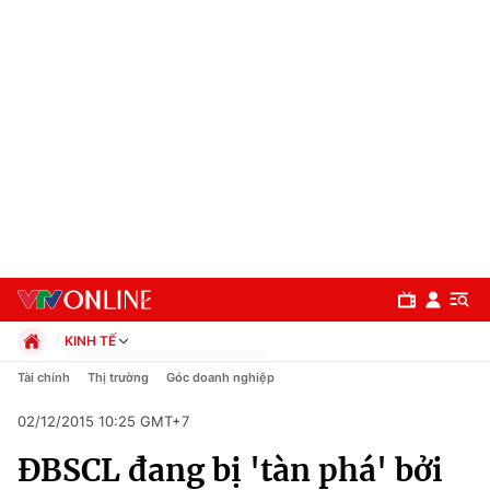
KINH TẾ
Chính trị
Tài chính
Thị trường
Góc doanh nghiệp
Xã hội
02/12/2015 10:25 GMT+7
Pháp luật
Chuyên mục
Kinh tế
ĐBSCL đang bị 'tàn phá' bởi
Thể thao