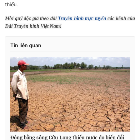
thiếu.
Photo
Infographic
Mời quý độc giả theo dõi
Truyền hình trực tuyến
các kênh của
Đài Truyền hình Việt Nam!
Video
Shorts video
Tin liên quan
VTV Money
VTV Thể thao
VTV Sức khoẻ
Bất động sản
Thị trường 24h
Tấm lòng Việt
VTV4
Vươn mình bằng AI
VTV9
VTV8
Liên hệ tòa soạn
English
Đồng bằng sông Cửu Long thiếu nước do biến đổi