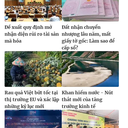
Ðề xuất quy định mở
Đất nhận chuyển
nhận diện rủi ro tài sản
nhượng lâu năm, mất
mã hóa
giấy tờ gốc: Làm sao để
cấp sổ?
Rau quả Việt bứt tốc tại
Khan hiếm nước - Nút
thị trường EU và xác lập
thắt mới của tăng
những kỷ lục mới
trưởng kinh tế