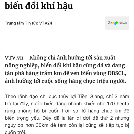
Chính trị
biến đổi khí hậu
Truyền hình
Văn hóa - Giải trí
Xã hội
Y tế
Trung tâm Tin tức VTV24
Đời sống
Pháp luật
Công nghệ
Giáo dục
Y tế
VTV.vn - Không chỉ ảnh hưởng tới sản xuất
nông nghiệp, biến đổi khí hậu cũng đã và đang
Thế giới
tàn phá hàng trăm km đê ven biển vùng ĐBSCL,
ảnh hưởng tới cuộc sống hàng chục triệu người.
Tin tức
Kinh tế
Thế giới đó đây
Theo lãnh đạo chi cục thủy lợi Tiền Giang, chỉ 3 năm
Tài chính
trở lại đây, nước biển dâng nhanh khiến cho 170 hecta
Dữ liệu và đời sống
Câu chuyện quốc tế
rừng phòng hộ bị cuốn trôi, sói lở hàng chục km đê
Thị trường
biển trọng yếu. Đây đã là lần di dời đê thứ 2 nhưng
Truyền hình
Góc doanh nghiệp
nguy cơ hơn 30km đê tạm còn lại cũng sẽ tiếp tục bị
cuốn trôi.