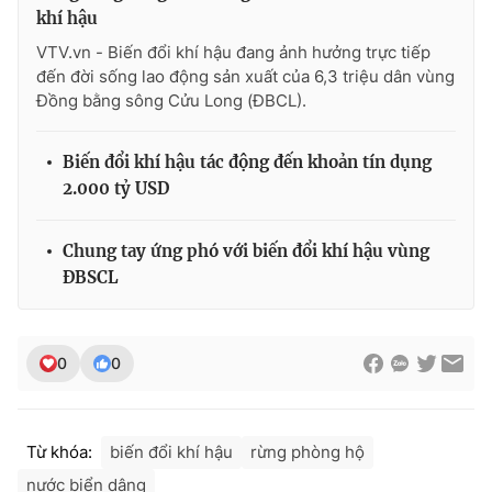
khí hậu
VTV.vn - Biến đổi khí hậu đang ảnh hưởng trực tiếp
đến đời sống lao động sản xuất của 6,3 triệu dân vùng
Đồng bằng sông Cửu Long (ĐBCL).
THỜI BÁO VTV
Biến đổi khí hậu tác động đến khoản tín dụng
2.000 tỷ USD
Theo dõi báo trên
Chung tay ứng phó với biến đổi khí hậu vùng
Cơ quan chủ quản:
Đài Truyền hình Việt Nam
ĐBSCL
Cơ quan báo chí:
Thời báo VTV
Giấy phép hoạt động báo in và báo điện tử số 483/GP-BTTTT
cấp ngày 29/12/2023
0
0
Tổng Biên tập:
Vũ Thanh Thủy
Phó Tổng Biên tập:
Nguyễn Thị Mỹ Hạnh, Phạm Quốc Thắng,
Nguyễn Trọng Ninh
Từ khóa:
biến đổi khí hậu
rừng phòng hộ
Tổng đài VTV:
024.38 355 931 - 024.38 355 932
nước biển dâng