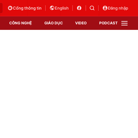
Cổng thông tin
English
Đăng nhập
CÔNG NGHỆ
GIÁO DỤC
VIDEO
PODCAST
VTV Money
VTV Thể thao
VTV Sức khoẻ
Bất động sản
Thị trường 24h
Tấm lòng Việt
Vươn mình bằng AI
VTV4
VTV8
VTV9
Lịch phát sóng
Giao lưu trực tuyến
Sự kiện