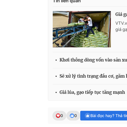
Tin liên quan
Giá g
VTV.v
giá g
Khơi thông dòng vốn vào sản xu
Sẽ xử lý tình trạng đầu cơ, găm 
Giá lúa, gạo tiếp tục tăng mạnh
0
0
Bài đọc hay? Thả t