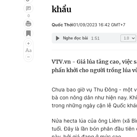
khẩu
0
Quốc Thới
01/09/2023 16:42 GMT+7
Giải trí
Đời sống
1:51
Nghe đọc bài
Điện ảnh
Du lịch
Âm nhạc
Làm đẹp
VTV.vn - Giá lúa tăng cao, việc 
Sao
Chất lượng cuộc sốn
phấn khởi cho người trồng lúa 
Chưa bao giờ vụ Thu Đông - một vụ
bà con nông dân như hiện nay. Khí
trong những ngày cận lễ Quốc khá
Nửa hecta lúa của ông Liêm (xã B
tuổi. Đây là lần bón phân đầu tiê
này, bởi giá đang ở mức cao.