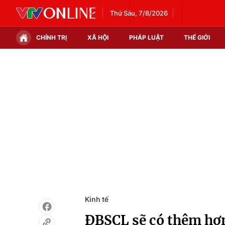
Thứ Sáu, 7/8/2026
CHÍNH TRỊ
XÃ HỘI
PHÁP LUẬT
THẾ GIỚI
Chính trị
Xã hội
Thế giới
Kinh tế
Tin tức
Tài chính
Thế giới đó đây
Thị trường
Câu chuyện quốc tế
Góc doanh nghiệp
Dữ liệu và đời sống
Kinh tế
ĐBSCL sẽ có thêm hơn