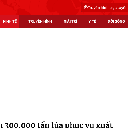
Truyền hình trực tuyến
KINH TẾ
TRUYỀN HÌNH
GIẢI TRÍ
Y TẾ
ĐỜI SỐNG
Pháp luật
Y tế
Truyền hình
Multimedia
Phim VTV
Video
Hậu trường
Shorts video
Nhân vật
Podcast
Khán giả
EMagazine
Giải sao mai
Photo
 300.000 tấn lúa phục vụ xuất
Infographic