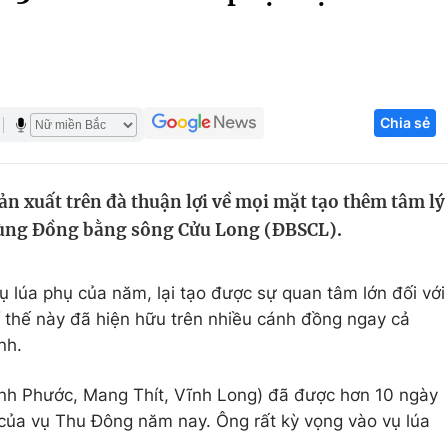
Góc ảnh
Giáo dục
Công nghệ
Chia sẻ
Tuyển sinh
Hitech Công ng
Học trực tuyến
Sản phẩm
sản xuất trên đà thuận lợi về mọi mặt tạo thêm tâm lý
g
Thị trường
vùng Đồng bằng sông Cửu Long (ĐBSCL).
Tư vấn
 lúa phụ của năm, lại tạo được sự quan tâm lớn đối với
 thế này đã hiện hữu trên nhiều cánh đồng ngay cả
nh.
ình Phước, Mang Thít, Vĩnh Long) đã được hơn 10 ngày
n của vụ Thu Đông năm nay. Ông rất kỳ vọng vào vụ lúa