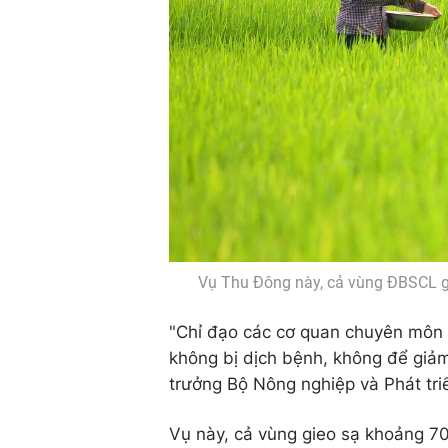
Vụ Thu Đông này, cả vùng ĐBSCL g
"Chỉ đạo các cơ quan chuyên môn 
không bị dịch bệnh, không để giả
trưởng Bộ Nông nghiệp và Phát triể
Vụ này, cả vùng gieo sạ khoảng 70