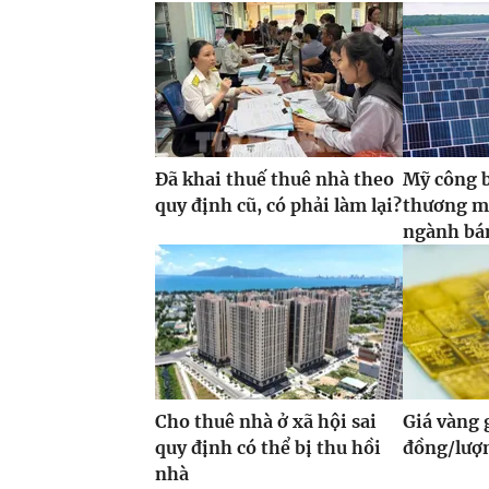
Đã khai thuế thuê nhà theo
Mỹ công 
quy định cũ, có phải làm lại?
thương m
ngành bán
Cho thuê nhà ở xã hội sai
Giá vàng
quy định có thể bị thu hồi
đồng/lượ
nhà