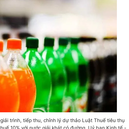
ải trình, tiếp thu, chỉnh lý dự thảo Luật Thuế tiêu thụ
p thuế 10% với nước giải khát có đường, Uỷ ban Kinh tế -