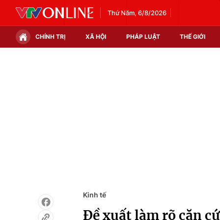
Thứ Năm, 6/8/2026
CHÍNH TRỊ
XÃ HỘI
PHÁP LUẬT
THẾ GIỚI
Chính trị
Xã hội
Thế giới
Kinh tế
Tin tức
Tài chính
Thế giới đó đây
Thị trường
Câu chuyện quốc tế
Góc doanh nghiệp
Dữ liệu và đời sống
Kinh tế
Đề xuất làm rõ căn cứ