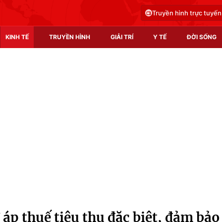
Truyền hình trực tuyến
KINH TẾ
TRUYỀN HÌNH
GIẢI TRÍ
Y TẾ
ĐỜI SỐNG
Pháp luật
Y tế
Truyền hình
Multimedia
Phim VTV
Video
Hậu trường
Shorts video
Nhân vật
Podcast
Khán giả
EMagazine
Giải sao mai
Photo
 áp thuế tiêu thụ đặc biệt, đảm bảo
Infographic