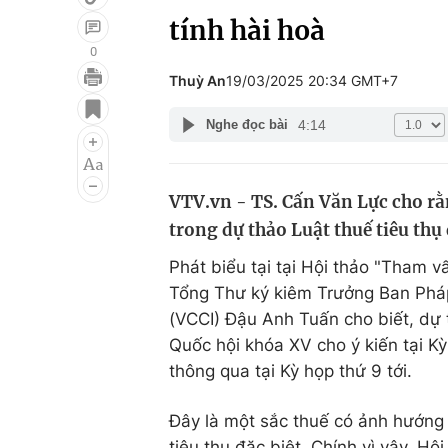
tính hài hoà
0
Thuỳ An
19/03/2025 20:34 GMT+7
Giải trí
Đời sống
4:14
Nghe đọc bài
Điện ảnh
Du lịch
Âm nhạc
Làm đẹp
VTV.vn - TS. Cấn Văn Lực cho rằn
Sao
Chất lượng cuộc sốn
trong dự thảo Luật thuế tiêu thụ 
Phát biểu tại tại Hội thảo "Tham v
Tổng Thư ký kiêm Trưởng Ban Phá
(VCCI) Đậu Anh Tuấn cho biết, dự 
Quốc hội khóa XV cho ý kiến tại Kỳ
thông qua tại Kỳ họp thứ 9 tới.
Đây là một sắc thuế có ảnh hướng 
tiêu thụ đặc biệt. Chính vì vậy, Hộ