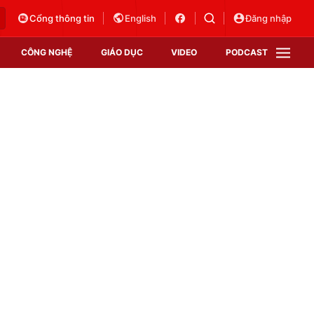
Cổng thông tin
English
Đăng nhập
CÔNG NGHỆ
GIÁO DỤC
VIDEO
PODCAST
VTV Money
VTV Thể thao
VTV Sức khoẻ
Bất động sản
Thị trường 24h
Tấm lòng Việt
Vươn mình bằng AI
VTV4
VTV8
VTV9
Lịch phát sóng
Giao lưu trực tuyến
Sự kiện