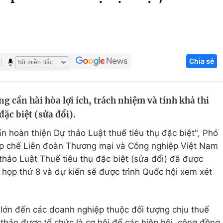
Góc ảnh
Giáo dục
Công nghệ
Chia sẻ
Tuyển sinh
Hitech Công ng
Học trực tuyến
Sản phẩm
g cần hài hòa lợi ích, trách nhiệm và tính khả thi
g
Thị trường
đặc biệt (sửa đổi).
Tư vấn
ấn hoàn thiện Dự thảo Luật thuế tiêu thụ đặc biệt", Phó
p chế Liên đoàn Thương mại và Công nghiệp Việt Nam
thảo Luật Thuế tiêu thụ đặc biệt (sửa đổi) đã được
 họp thứ 8 và dự kiến sẽ được trình Quốc hội xem xét
lớn đến các doanh nghiệp thuộc đối tượng chịu thuế
i thảo được tổ chức là cơ hội để các hiệp hội, cộng đồng