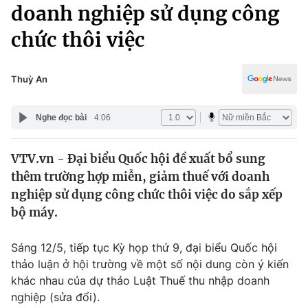
Chính trị
doanh nghiệp sử dụng công
Truyền hình
chức thôi việc
Văn hóa - Giải trí
Xã hội
Y tế
Đời sống
Thuỳ An
Pháp luật
Công nghệ
Giáo dục
Nghe đọc bài
4:06
Y tế
VTV.vn - Đại biểu Quốc hội đề xuất bổ sung
Thế giới
thêm trường hợp miễn, giảm thuế với doanh
Tin tức
nghiệp sử dụng công chức thôi việc do sắp xếp
Kinh tế
bộ máy.
Thế giới đó đây
Tài chính
Dữ liệu và đời sống
Câu chuyện quốc tế
Sáng 12/5, tiếp tục Kỳ họp thứ 9, đại biểu Quốc hội
Thị trường
thảo luận ở hội trường về một số nội dung còn ý kiến
khác nhau của dự thảo Luật Thuế thu nhập doanh
Truyền hình
Góc doanh nghiệp
nghiệp (sửa đổi).