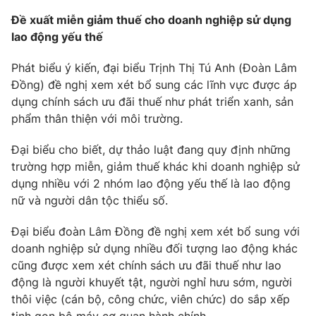
Phim VTV
Giải trí
Đề xuất miễn giảm thuế cho doanh nghiệp sử dụng
Hậu trường
lao động yếu thế
Điện ảnh
Đời sống
Nhân vật
Phát biểu ý kiến, đại biểu Trịnh Thị Tú Anh (Đoàn Lâm
Âm nhạc
Đồng) đề nghị xem xét bổ sung các lĩnh vực được áp
Du lịch
Khán giả
Giáo dục
Sao
dụng chính sách ưu đãi thuế như phát triển xanh, sản
Làm đẹp
Giải sao mai
phẩm thân thiện với môi trường.
Tuyển sinh
Công nghệ
Chất lượng cuộc sống
Đại biểu cho biết, dự thảo luật đang quy định những
Học trực tuyến
trường hợp miễn, giảm thuế khác khi doanh nghiệp sử
Hitech Công nghệ tương lai
Giao lưu trực tuyến
dụng nhiều với 2 nhóm lao động yếu thế là lao động
Sản phẩm
nữ và người dân tộc thiểu số.
Lịch phát sóng
Thị trường
Đại biểu đoàn Lâm Đồng đề nghị xem xét bổ sung với
doanh nghiệp sử dụng nhiều đối tượng lao động khác
Tư vấn
cũng được xem xét chính sách ưu đãi thuế như lao
Chuyên mục khác
động là người khuyết tật, người nghỉ hưu sớm, người
Emagazine
Podcast
thôi việc (cán bộ, công chức, viên chức) do sắp xếp