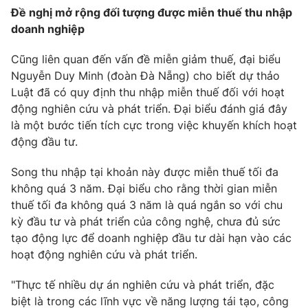
Email:
toasoan@vtv.vn
Đề nghị mở rộng đối tượng được miễn thuế thu nhập
Liên hệ quảng cáo:
024-7300.7108
doanh nghiệp
Cũng liên quan đến vấn đề miễn giảm thuế, đại biểu
Nguyễn Duy Minh (đoàn Đà Nẵng) cho biết dự thảo
Luật đã có quy định thu nhập miễn thuế đối với hoạt
động nghiên cứu và phát triển. Đại biểu đánh giá đây
là một bước tiến tích cực trong việc khuyến khích hoạt
động đầu tư.
Song thu nhập tại khoản này được miễn thuế tối đa
không quá 3 năm. Đại biểu cho rằng thời gian miễn
thuế tối đa không quá 3 năm là quá ngắn so với chu
® Cấm sao chép dưới mọi hình thức nếu không có sự chấp
kỳ đầu tư và phát triển của công nghệ, chưa đủ sức
thuận bằng văn bản. Ghi rõ nguồn VTV.vn khi phát hành lại
tạo động lực để doanh nghiệp đầu tư dài hạn vào các
thông tin từ website này.
hoạt động nghiên cứu và phát triển.
"Thực tế nhiều dự án nghiên cứu và phát triển, đặc
biệt là trong các lĩnh vực về năng lượng tái tạo, công