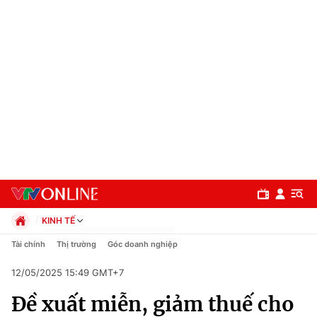
KINH TẾ
Chính trị
Tài chính
Thị trường
Góc doanh nghiệp
Xã hội
12/05/2025 15:49 GMT+7
Pháp luật
Chuyên mục
Kinh tế
Đề xuất miễn, giảm thuế cho
Thể thao