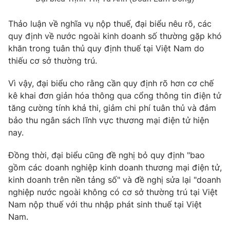
Thảo luận về nghĩa vụ nộp thuế, đại biểu nêu rõ, các
quy định về nước ngoài kinh doanh số thường gặp khó
khăn trong tuân thủ quy định thuế tại Việt Nam do
THỜI BÁO VTV
thiếu cơ sở thường trú.
Theo dõi báo trên
Vì vậy, đại biểu cho rằng cần quy định rõ hơn cơ chế
kê khai đơn giản hóa thông qua cổng thông tin điện tử
tăng cường tính khả thi, giảm chi phí tuân thủ và đảm
Cơ quan chủ quản:
Đài Truyền hình Việt Nam
bảo thu ngân sách lĩnh vực thương mại điện tử hiện
Cơ quan báo chí:
Thời báo VTV
nay.
Giấy phép hoạt động báo in và báo điện tử số 483/GP-BTTTT
cấp ngày 29/12/2023
Đồng thời, đại biểu cũng đề nghị bỏ quy định "bao
Tổng Biên tập:
Vũ Thanh Thủy
gồm các doanh nghiệp kinh doanh thương mại điện tử,
Phó Tổng Biên tập:
Nguyễn Thị Mỹ Hạnh, Phạm Quốc Thắng,
kinh doanh trên nền tảng số" và đề nghị sửa lại "doanh
Nguyễn Trọng Ninh
nghiệp nước ngoài không có cơ sở thường trú tại Việt
Tổng đài VTV:
024.38 355 931 - 024.38 355 932
Nam nộp thuế với thu nhập phát sinh thuế tại Việt
Nam.
Ðiện thoại Thời báo VTV:
024.66 897 897