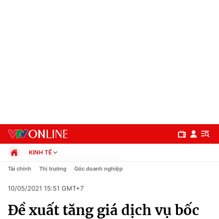
KINH TẾ
Chính trị
Tài chính
Thị trường
Góc doanh nghiệp
Xã hội
10/05/2021 15:51 GMT+7
Pháp luật
Chuyên mục
Kinh tế
Đề xuất tăng giá dịch vụ bốc
Thể thao