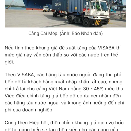
Photo
Infographic
Video
Shorts video
Cảng Cái Mép. (Ảnh: Báo Nhân dân)
VTV Money
VTV Thể thao
Nếu tính theo khung giá đề xuất tăng của VISABA thì
mức giá này vẫn còn thấp so với các nước trên thế
VTV Sức khoẻ
Bất động sản
giới.
Theo VISABA, các hãng tàu nước ngoài đang thu phí
Thị trường 24h
Tấm lòng Việt
bốc dỡ từ khách hàng xuất nhập khẩu rất cao, nhưng
chỉ trả lại cho cảng Việt Nam bằng 30 - 45% mức thu.
VTV4
Vươn mình bằng AI
Việc điều chỉnh tăng giá bốc dỡ container nhắm đến
các hãng tàu nước ngoài và không ảnh hưởng đến chi
phí của doanh nghiệp.
VTV9
VTV8
Cũng theo Hiệp hội, điều chỉnh khung giá dịch vụ bốc
Liên hệ tòa soạn
English
dỡ tại cảng biển sẽ tạo điều kiện cho các cảng của