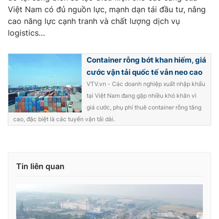
Việt Nam có đủ nguồn lực, mạnh dạn tái đầu tư, nâng
cao năng lực cạnh tranh và chất lượng dịch vụ
logistics…
THỜI BÁO VTV
Container rỗng bớt khan hiếm, giá
cước vận tải quốc tế vẫn neo cao
VTV.vn - Các doanh nghiệp xuất nhập khẩu
Theo dõi báo trên
tại Việt Nam đang gặp nhiều khó khăn vì
giá cước, phụ phí thuê container rỗng tăng
cao, đặc biệt là các tuyến vận tải dài.
Cơ quan chủ quản:
Đài Truyền hình Việt Nam
Cơ quan báo chí:
Thời báo VTV
Giấy phép hoạt động báo in và báo điện tử số 483/GP-BTTTT
cấp ngày 29/12/2023
Tin liên quan
Tổng Biên tập:
Vũ Thanh Thủy
Phó Tổng Biên tập:
Nguyễn Thị Mỹ Hạnh, Phạm Quốc Thắng,
Nguyễn Trọng Ninh
Tổng đài VTV:
024.38 355 931 - 024.38 355 932