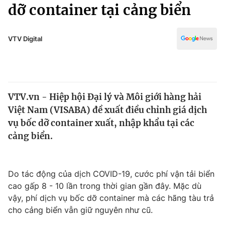
Chính trị
dỡ container tại cảng biển
Truyền hình
Văn hóa - Giải trí
Xã hội
Y tế
VTV Digital
Đời sống
Pháp luật
Công nghệ
Giáo dục
Y tế
VTV.vn - Hiệp hội Đại lý và Môi giới hàng hải
Việt Nam (VISABA) đề xuất điều chỉnh giá dịch
Thế giới
vụ bốc dỡ container xuất, nhập khẩu tại các
cảng biển.
Tin tức
Kinh tế
Thế giới đó đây
Tài chính
Do tác động của dịch COVID-19, cước phí vận tải biển
Dữ liệu và đời sống
Câu chuyện quốc tế
cao gấp 8 - 10 lần trong thời gian gần đây. Mặc dù
Thị trường
vậy, phí dịch vụ bốc dỡ container mà các hãng tàu trả
Truyền hình
Góc doanh nghiệp
cho cảng biển vẫn giữ nguyên như cũ.