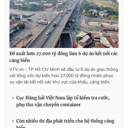
Ðiện thoại Thời báo VTV:
024.66 897 897
Email:
toasoan@vtv.vn
Liên hệ quảng cáo:
024-7300.7108
Đề xuất hơn 27.000 tỷ đồng làm 6 dự án kết nối các
cảng biển
VTV.vn - TP Hồ Chí Minh sẽ đầu tư 6 dự án giao thông
với tổng vốn dự kiến hơn 27.000 tỷ đồng nhằm phục
vụ vận tải kết nối các khu vực cửa khẩu, cảng biển.
Cục Hàng hải Việt Nam lập tổ kiểm tra cước,
® Cấm sao chép dưới mọi hình thức nếu không có sự chấp
phụ thu vận chuyển container
thuận bằng văn bản. Ghi rõ nguồn VTV.vn khi phát hành lại
thông tin từ website này.
Còn nhiều dư địa phát triển cho hệ thống cảng
biển