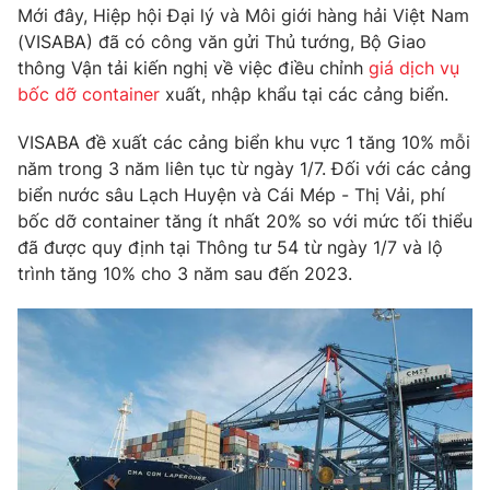
Phim VTV
Mới đây, Hiệp hội Đại lý và Môi giới hàng hải Việt Nam
Giải trí
(VISABA) đã có công văn gửi Thủ tướng, Bộ Giao
Hậu trường
thông Vận tải kiến nghị về việc điều chỉnh
giá dịch vụ
Điện ảnh
Đời sống
Nhân vật
bốc dỡ container
xuất, nhập khẩu tại các cảng biển.
Âm nhạc
Du lịch
Khán giả
VISABA đề xuất các cảng biển khu vực 1 tăng 10% mỗi
Giáo dục
Sao
năm trong 3 năm liên tục từ ngày 1/7. Đối với các cảng
Làm đẹp
Giải sao mai
biển nước sâu Lạch Huyện và Cái Mép - Thị Vải, phí
Tuyển sinh
Công nghệ
Chất lượng cuộc sống
bốc dỡ container tăng ít nhất 20% so với mức tối thiểu
Học trực tuyến
đã được quy định tại Thông tư 54 từ ngày 1/7 và lộ
Hitech Công nghệ tương lai
trình tăng 10% cho 3 năm sau đến 2023.
Giao lưu trực tuyến
Sản phẩm
Lịch phát sóng
Thị trường
Tư vấn
Chuyên mục khác
Emagazine
Podcast