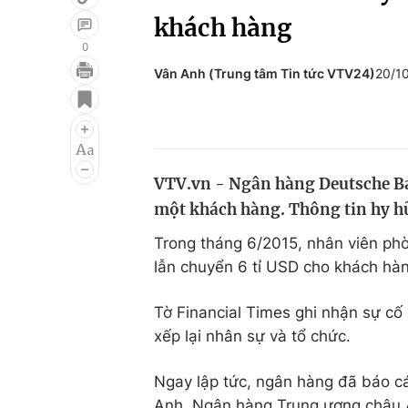
khách hàng
0
Vân Anh (Trung tâm Tin tức VTV24)
20/1
Giải trí
Đời sống
Điện ảnh
Du lịch
Âm nhạc
Làm đẹp
VTV.vn - Ngân hàng Deutsche Ba
Sao
Chất lượng cuộc sốn
một khách hàng. Thông tin hy hữ
Trong tháng 6/2015, nhân viên p
lẫn chuyển 6 tỉ USD cho khách hàn
Tờ Financial Times ghi nhận sự cố
xếp lại nhân sự và tổ chức.
Ngay lập tức, ngân hàng đã báo c
Anh, Ngân hàng Trung ương châu Â