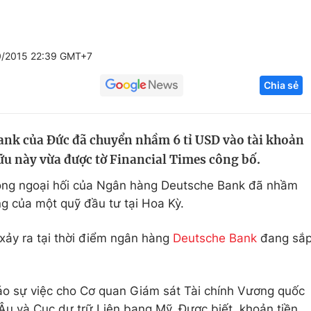
Góc ảnh
0/2015 22:39 GMT+7
Giáo dục
Công nghệ
Chia sẻ
Tuyển sinh
Hitech Công ng
Học trực tuyến
Sản phẩm
nk của Đức đã chuyển nhầm 6 tỉ USD vào tài khoản
g
Thị trường
u này vừa được tờ Financial Times công bố.
Tư vấn
hòng ngoại hối của Ngân hàng Deutsche Bank đã nhầm
g của một quỹ đầu tư tại Hoa Kỳ.
 xảy ra tại thời điểm ngân hàng
Deutsche Bank
đang sắ
áo sự việc cho Cơ quan Giám sát Tài chính Vương quốc
u và Cục dự trữ Liên bang Mỹ. Được biết, khoản tiền