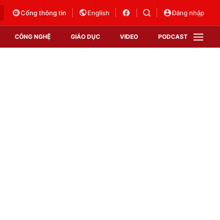
Cổng thông tin
English
Đăng nhập
CÔNG NGHỆ
GIÁO DỤC
VIDEO
PODCAST
VTV Money
VTV Thể thao
VTV Sức khoẻ
Bất động sản
Thị trường 24h
Tấm lòng Việt
Vươn mình bằng AI
VTV4
VTV8
VTV9
Lịch phát sóng
Giao lưu trực tuyến
Sự kiện