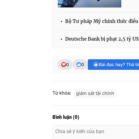
Bộ Tư pháp Mỹ chính thức điều 
Deutsche Bank bị phạt 2,5 tỷ U
0
0
Bài đọc hay? Thả t
Từ khóa:
giám sát tài chính
Bình luận
(
0
)