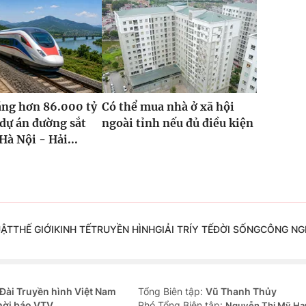
ăng hơn 86.000 tỷ
Có thể mua nhà ở xã hội
dự án đường sắt
ngoài tỉnh nếu đủ điều kiện
Hà Nội - Hải...
UẬT
THẾ GIỚI
KINH TẾ
TRUYỀN HÌNH
GIẢI TRÍ
Y TẾ
ĐỜI SỐNG
CÔNG NG
Đài Truyền hình Việt Nam
Tổng Biên tập:
Vũ Thanh Thủy
hời báo VTV
Phó Tổng Biên tập:
Nguyễn Thị Mỹ Hạ