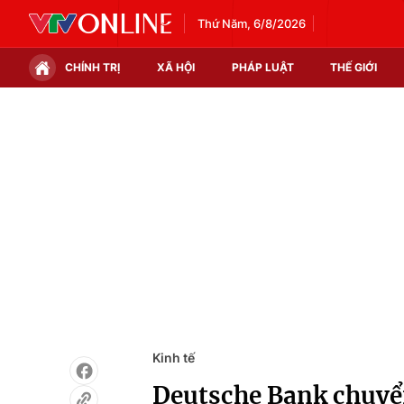
Thứ Năm, 6/8/2026
CHÍNH TRỊ
XÃ HỘI
PHÁP LUẬT
THẾ GIỚI
Chính trị
Xã hội
Thế giới
Kinh tế
Tin tức
Tài chính
Thế giới đó đây
Thị trường
Câu chuyện quốc tế
Góc doanh nghiệp
Dữ liệu và đời sống
Kinh tế
Deutsche Bank chuyển