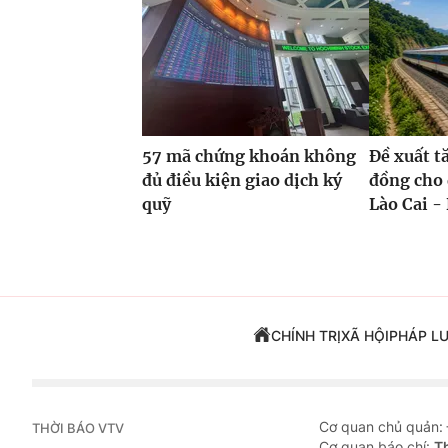
57 mã chứng khoán không
Đề xuất t
đủ điều kiện giao dịch ký
đồng cho 
quỹ
Lào Cai - 
CHÍNH TRỊ
XÃ HỘI
PHÁP L
Cơ quan chủ quản:
THỜI BÁO VTV
Cơ quan báo chí:
T