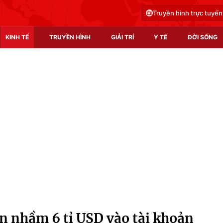
Truyền hình trực tuyến
KINH TẾ
TRUYỀN HÌNH
GIẢI TRÍ
Y TẾ
ĐỜI SỐNG
Pháp luật
Y tế
Truyền hình
Multimedia
Phim VTV
Video
Hậu trường
Shorts video
Nhân vật
Podcast
Khán giả
EMagazine
Giải sao mai
Photo
 nhầm 6 tỉ USD vào tài khoản
Infographic