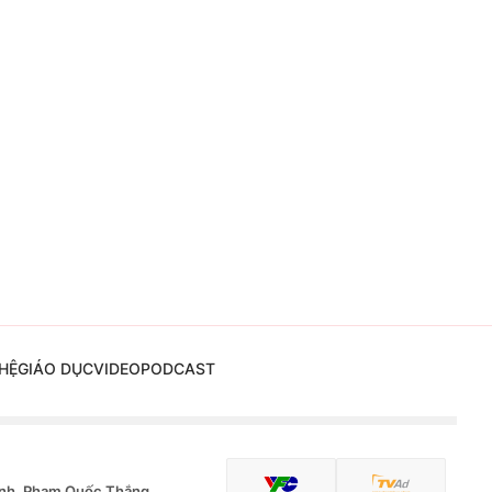
HỆ
GIÁO DỤC
VIDEO
PODCAST
nh, Phạm Quốc Thắng,