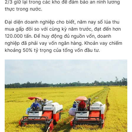
2/3 giữ lại trong các kho để đảm bảo an ninh lương
thực trong nước.
Photo
Infographic
Đại diện doanh nghiệp cho biết, năm nay số lúa thu
Video
Shorts video
mua gấp đôi so với cùng kỳ năm trước, đạt đến hơn
120.000 tấn. Để huy động đủ nguồn vốn, doanh
nghiệp đã phải vay vốn ngân hàng. Khoản vay chiếm
VTV Money
VTV Thể thao
khoảng 50% tỷ trọng của tổng vốn đầu tư.
VTV Sức khoẻ
Bất động sản
Thị trường 24h
Tấm lòng Việt
VTV4
Vươn mình bằng AI
VTV9
VTV8
Liên hệ tòa soạn
English