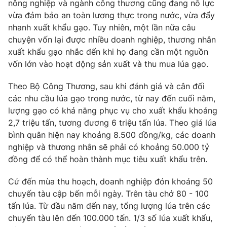
Phim VTV
nông nghiệp và ngành công thương cũng đang nỗ lực
Giải trí
vừa đảm bảo an toàn lương thực trong nước, vừa đẩy
Hậu trường
nhanh xuất khẩu gạo. Tuy nhiên, một lần nữa câu
Điện ảnh
chuyện vốn lại được nhiều doanh nghiệp, thương nhân
Đời sống
Nhân vật
xuất khẩu gạo nhắc đến khi họ đang cần một nguồn
Âm nhạc
Du lịch
Khán giả
vốn lớn vào hoạt động sản xuất và thu mua lúa gạo.
Giáo dục
Sao
Làm đẹp
Giải sao mai
Theo Bộ Công Thương, sau khi đánh giá và cân đối
Tuyển sinh
các nhu cầu lúa gạo trong nước, từ nay đến cuối năm,
Công nghệ
Chất lượng cuộc sống
lượng gạo có khả năng phục vụ cho xuất khẩu khoảng
Học trực tuyến
Hitech Công nghệ tương lai
2,7 triệu tấn, tương đương 6 triệu tấn lúa. Theo giá lúa
Giao lưu trực tuyến
bình quân hiện nay khoảng 8.500 đồng/kg, các doanh
Sản phẩm
nghiệp và thương nhân sẽ phải có khoảng 50.000 tỷ
Lịch phát sóng
đồng để có thể hoàn thành mục tiêu xuất khẩu trên.
Thị trường
Tư vấn
Cứ đến mùa thu hoạch, doanh nghiệp đón khoảng 50
chuyến tàu cập bến mỗi ngày. Trên tàu chở 80 - 100
Chuyên mục khác
tấn lúa. Từ đầu năm đến nay, tổng lượng lúa trên các
Emagazine
Podcast
chuyến tàu lên đến 100.000 tấn. 1/3 số lúa xuất khẩu,