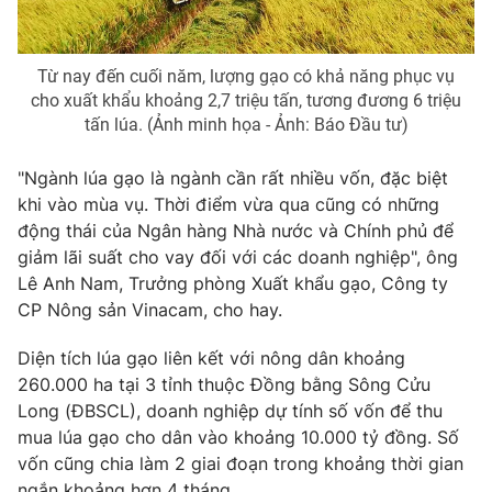
Từ nay đến cuối năm, lượng gạo có khả năng phục vụ
cho xuất khẩu khoảng 2,7 triệu tấn, tương đương 6 triệu
THỜI BÁO VTV
tấn lúa. (Ảnh minh họa - Ảnh: Báo Đầu tư)
"Ngành lúa gạo là ngành cần rất nhiều vốn, đặc biệt
khi vào mùa vụ. Thời điểm vừa qua cũng có những
Theo dõi báo trên
động thái của Ngân hàng Nhà nước và Chính phủ để
giảm lãi suất cho vay đối với các doanh nghiệp", ông
Cơ quan chủ quản:
Đài Truyền hình Việt Nam
Lê Anh Nam, Trưởng phòng Xuất khẩu gạo, Công ty
Cơ quan báo chí:
Thời báo VTV
CP Nông sản Vinacam, cho hay.
Giấy phép hoạt động báo in và báo điện tử số 483/GP-BTTTT
Diện tích lúa gạo liên kết với nông dân khoảng
cấp ngày 29/12/2023
260.000 ha tại 3 tỉnh thuộc Đồng bằng Sông Cửu
Tổng Biên tập:
Vũ Thanh Thủy
Long (ĐBSCL), doanh nghiệp dự tính số vốn để thu
Phó Tổng Biên tập:
Nguyễn Thị Mỹ Hạnh, Phạm Quốc Thắng,
mua lúa gạo cho dân vào khoảng 10.000 tỷ đồng. Số
Nguyễn Trọng Ninh
vốn cũng chia làm 2 giai đoạn trong khoảng thời gian
Tổng đài VTV:
024.38 355 931 - 024.38 355 932
ngắn khoảng hơn 4 tháng.