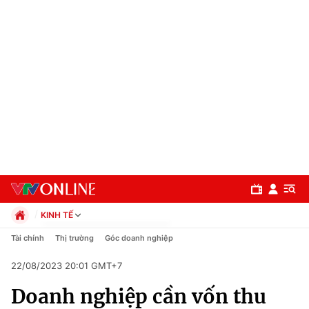
KINH TẾ
Chính trị
Tài chính
Thị trường
Góc doanh nghiệp
Xã hội
22/08/2023 20:01 GMT+7
Pháp luật
Chuyên mục
Kinh tế
Doanh nghiệp cần vốn thu
Thể thao