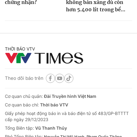
chứng nhận?
không bán xăng dù còn
hơn 5.400 lít trong bể...
THỜI BÁO VTV
Theo dõi báo trên
Cơ quan chủ quản:
Đài Truyền hình Việt Nam
Cơ quan báo chí:
Thời báo VTV
Giấy phép hoạt động báo in và báo điện tử số 483/GP-BTTTT
cấp ngày 29/12/2023
Tổng Biên tập:
Vũ Thanh Thủy
Phó Tổng Biên tập:
Nguyễn Thị Mỹ Hạnh, Phạm Quốc Thắng,