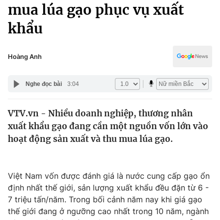
Chính trị
mua lúa gạo phục vụ xuất
Truyền hình
khẩu
Văn hóa - Giải trí
Xã hội
Y tế
Đời sống
Hoàng Anh
Pháp luật
Công nghệ
Giáo dục
Nghe đọc bài
3:04
Y tế
VTV.vn - Nhiều doanh nghiệp, thương nhân
Thế giới
xuất khẩu gạo đang cần một nguồn vốn lớn vào
Tin tức
hoạt động sản xuất và thu mua lúa gạo.
Kinh tế
Thế giới đó đây
Tài chính
Dữ liệu và đời sống
Việt Nam vốn được đánh giá là nước cung cấp gạo ổn
Câu chuyện quốc tế
Thị trường
định nhất thế giới, sản lượng xuất khẩu đều đặn từ 6 -
7 triệu tấn/năm. Trong bối cảnh năm nay khi giá gạo
Truyền hình
Góc doanh nghiệp
thế giới đang ở ngưỡng cao nhất trong 10 năm, ngành