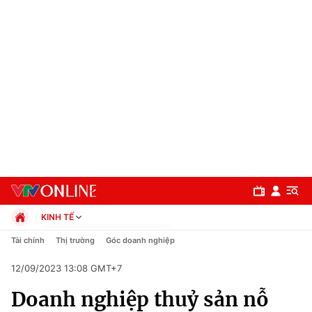
KINH TẾ
Chính trị
Tài chính
Thị trường
Góc doanh nghiệp
Xã hội
12/09/2023 13:08 GMT+7
Pháp luật
Chuyên mục
Kinh tế
Doanh nghiệp thuỷ sản nỗ
Thể thao