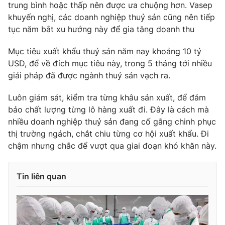
trung bình hoặc thấp nên được ưa chuộng hơn. Vasep
Photo
Infographic
khuyến nghị, các doanh nghiệp thuỷ sản cũng nên tiếp
tục năm bắt xu hướng này để gia tăng doanh thu
Video
Shorts video
Mục tiêu xuất khẩu thuỷ sản năm nay khoảng 10 tỷ
USD, để về đích mục tiêu này, trong 5 tháng tới nhiều
VTV Money
VTV Thể thao
giải pháp đã được ngành thuỷ sản vạch ra.
Luôn giám sát, kiểm tra từng khâu sản xuất, để đảm
VTV Sức khoẻ
Bất động sản
bảo chất lượng từng lô hàng xuất đi. Đây là cách mà
nhiều doanh nghiệp thuỷ sản đang cố gắng chinh phục
Thị trường 24h
Tấm lòng Việt
thị trường ngách, chắt chiu từng cơ hội xuất khẩu. Đi
chậm nhưng chắc để vượt qua giai đoạn khó khăn này.
VTV4
Vươn mình bằng AI
Tin liên quan
VTV9
VTV8
Liên hệ tòa soạn
English