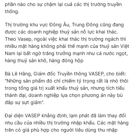
Phim VTV
phần nào cho sự chậm lại cuả các thị trường truyền
Giải trí
thống.
Hậu trường
Điện ảnh
Đời sống
Thị trường khu vực Đông Âu, Trung Đông cũng đang
Nhân vật
Âm nhạc
được các doanh nghiệp thuỷ sản nỗ lực khai thác.
Du lịch
Khán giả
Theo Vasep, ngoài việc khai thác thị trường ngách thì
Giáo dục
Sao
nhiều mặt hàng không phải thế mạnh của thuỷ sản Việt
Làm đẹp
Giải sao mai
Nam lại bất ngờ trăng trưởng mạnh như cá nước ngọt,
Tuyển sinh
Công nghệ
Chất lượng cuộc sống
hàng thuỷ sản khô, hàng đóng hộp
Học trực tuyến
Hitech Công nghệ tương lai
Bà Lê Hằng, Giám đốc Truyền thông VASEP, cho biết:
Giao lưu trực tuyến
"Những sản phẩm đó chỉ chiếm tỷ trọng rất là nhỏ thôi
Sản phẩm
trong tổng giá trị xuất khẩu thuỷ sản, nhưng tích tiểu
Lịch phát sóng
Thị trường
thành đại, doanh nghiệp lựa chọn phương án này bù
đắp sự sựt giảm".
Tư vấn
Chuyên mục khác
Đại diện VASEP khẳng định, lạm phát đã làm thay đổi
nhu cầu của nhiều thị trường nhập khẩu. Các mặt hàng
Emagazine
Podcast
trên có giá phù hợp cho người tiêu dùng thu nhập