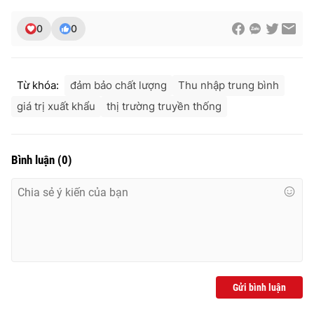
Ðiện thoại Thời báo VTV:
024.66 897 897
Email:
toasoan@vtv.vn
0
0
Liên hệ quảng cáo:
024-7300.7108
Từ khóa:
đảm bảo chất lượng
Thu nhập trung bình
giá trị xuất khẩu
thị trường truyền thống
Bình luận
(
0
)
® Cấm sao chép dưới mọi hình thức nếu không có sự chấp
thuận bằng văn bản. Ghi rõ nguồn VTV.vn khi phát hành lại
thông tin từ website này.
Gửi bình luận