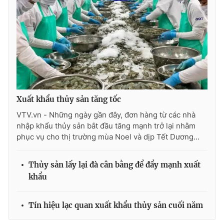
THỜI BÁO VTV
Theo dõi báo trên
Xuất khẩu thủy sản tăng tốc
VTV.vn - Những ngày gần đây, đơn hàng từ các nhà
nhập khẩu thủy sản bắt đầu tăng mạnh trở lại nhằm
Cơ quan chủ quản:
Đài Truyền hình Việt Nam
phục vụ cho thị trường mùa Noel và dịp Tết Dương...
Cơ quan báo chí:
Thời báo VTV
Giấy phép hoạt động báo in và báo điện tử số 483/GP-BTTTT
cấp ngày 29/12/2023
Thủy sản lấy lại đà cân bằng để đẩy mạnh xuất
khẩu
Tổng Biên tập:
Vũ Thanh Thủy
Phó Tổng Biên tập:
Nguyễn Thị Mỹ Hạnh, Phạm Quốc Thắng,
Nguyễn Trọng Ninh
Tín hiệu lạc quan xuất khẩu thủy sản cuối năm
Tổng đài VTV:
024.38 355 931 - 024.38 355 932