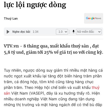
Chính trị
lực lội ngược dòng
Truyền hình
Văn hóa - Giải trí
Xã hội
Y tế
Thuý Lan
Đời sống
Pháp luật
Công nghệ
Nghe đọc bài
1:34
Giáo dục
Y tế
VTV.vn - 8 tháng qua, xuất khẩu thuỷ sản , đạt
5,8 tỷ usd, giảm tới 25% về giá trị so với cùng kỳ.
Thế giới
Tin tức
Tuy nhiên, ngược dòng suy giảm thì nhiều mặt hàng cá
Kinh tế
nước ngọt xuất khẩu lại tăng đột biến hàng trăm phần
Thế giới đó đây
Tài chính
trăm, cá đóng hộp, tôm khô cũng tăng hàng chục
Dữ liệu và đời sống
Câu chuyện quốc tế
phần trăm. Theo Hiệp hội chế biến và xuất khẩu
thuỷ
Thị trường
sản
Việt Nam (VASEP), đây là xu hướng thấy rõ. Hiện
Truyền hình
nhiều doanh nghiệp Việt Nam cũng đang tận dụng
Góc doanh nghiệp
những thị trường và mặt hàng ngách để có thể bù đắp