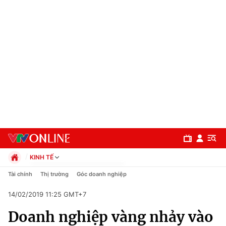
KINH TẾ
Chính trị
Tài chính
Thị trường
Góc doanh nghiệp
Xã hội
14/02/2019 11:25 GMT+7
Pháp luật
Chuyên mục
Kinh tế
Doanh nghiệp vàng nhảy vào
Thể thao