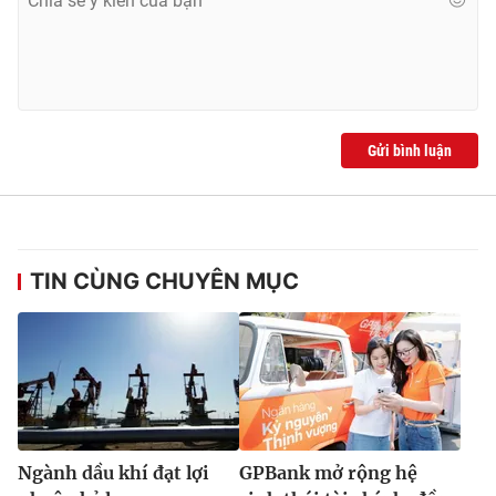
Ðiện thoại Thời báo VTV:
024.66 897 897
Email:
toasoan@vtv.vn
Liên hệ quảng cáo:
024-7300.7108
Gửi bình luận
TIN CÙNG CHUYÊN MỤC
® Cấm sao chép dưới mọi hình thức nếu không có sự chấp
thuận bằng văn bản. Ghi rõ nguồn VTV.vn khi phát hành lại
thông tin từ website này.
Ngành dầu khí đạt lợi
GPBank mở rộng hệ