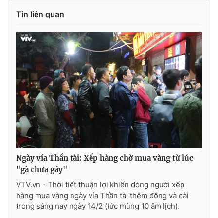
Tin liên quan
Photo
Infographic
Video
Shorts video
VTV Money
VTV Thể thao
VTV Sức khoẻ
Bất động sản
Thị trường 24h
Tấm lòng Việt
VTV4
Vươn mình bằng AI
Ngày vía Thần tài: Xếp hàng chờ mua vàng từ lúc
"gà chưa gáy"
VTV.vn - Thời tiết thuận lợi khiến dòng người xếp
VTV9
VTV8
hàng mua vàng ngày vía Thần tài thêm đông và dài
trong sáng nay ngày 14/2 (tức mùng 10 âm lịch).
Liên hệ tòa soạn
English