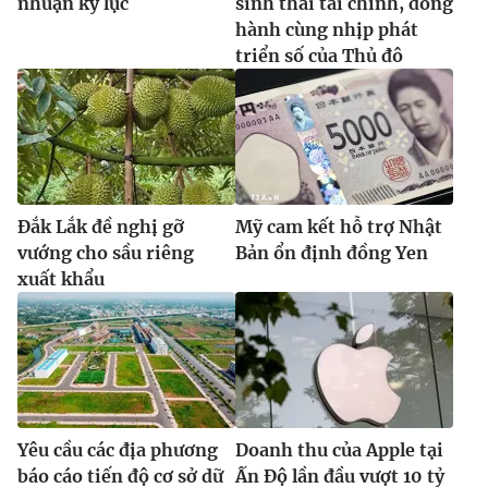
nhuận kỷ lục
sinh thái tài chính, đồng
hành cùng nhịp phát
triển số của Thủ đô
Đắk Lắk đề nghị gỡ
Mỹ cam kết hỗ trợ Nhật
vướng cho sầu riêng
Bản ổn định đồng Yen
xuất khẩu
Yêu cầu các địa phương
Doanh thu của Apple tại
báo cáo tiến độ cơ sở dữ
Ấn Độ lần đầu vượt 10 tỷ