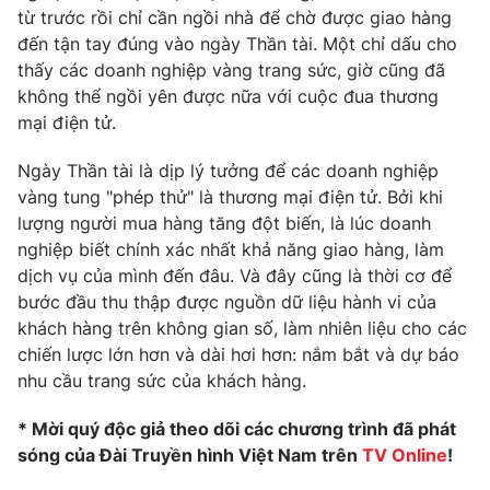
Phim VTV
từ trước rồi chỉ cần ngồi nhà để chờ được giao hàng
Giải trí
đến tận tay đúng vào ngày Thần tài. Một chỉ dấu cho
Hậu trường
Điện ảnh
thấy các doanh nghiệp vàng trang sức, giờ cũng đã
Đời sống
Nhân vật
không thể ngồi yên được nữa với cuộc đua thương
Âm nhạc
mại điện tử.
Du lịch
Khán giả
Giáo dục
Sao
Ngày Thần tài là dịp lý tưởng để các doanh nghiệp
Làm đẹp
Giải sao mai
Tuyển sinh
vàng tung "phép thử" là thương mại điện tử. Bởi khi
Công nghệ
Chất lượng cuộc sống
lượng người mua hàng tăng đột biến, là lúc doanh
Học trực tuyến
nghiệp biết chính xác nhất khả năng giao hàng, làm
Hitech Công nghệ tương lai
dịch vụ của mình đến đâu. Và đây cũng là thời cơ để
Giao lưu trực tuyến
bước đầu thu thập được nguồn dữ liệu hành vi của
Sản phẩm
khách hàng trên không gian số, làm nhiên liệu cho các
Lịch phát sóng
Thị trường
chiến lược lớn hơn và dài hơi hơn: nắm bắt và dự báo
nhu cầu trang sức của khách hàng.
Tư vấn
Chuyên mục khác
* Mời quý độc giả theo dõi các chương trình đã phát
sóng của Đài Truyền hình Việt Nam trên
TV Online
!
Emagazine
Podcast