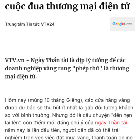
Chính trị
cuộc đua thương mại điện tử
Truyền hình
Văn hóa - Giải trí
Xã hội
Y tế
Trung tâm Tin tức VTV24
Đời sống
Pháp luật
Công nghệ
Giáo dục
Y tế
VTV.vn - Ngày Thần tài là dịp lý tưởng để các
doanh nghiệp vàng tung "phép thử" là thương
Thế giới
mại điện tử.
Tin tức
Kinh tế
Thế giới đó đây
Hôm nay (mùng 10 tháng Giêng), các cửa hàng vàng
Tài chính
được dự báo sẽ thu hút ít nhất là gấp đôi lượng khách
Dữ liệu và đời sống
Câu chuyện quốc tế
so với bình thường. Nhưng đó là câu chuyện "đến hẹn
Thị trường
lại lên", còn điểm mới đáng chú ý của
ngày Thần tài
Truyền hình
năm nay là lần đầu tiên, người dân đã có thể trải
Góc doanh nghiệp
nghiệm trọn vẹn việc đặt mua vàng, thanh toán online