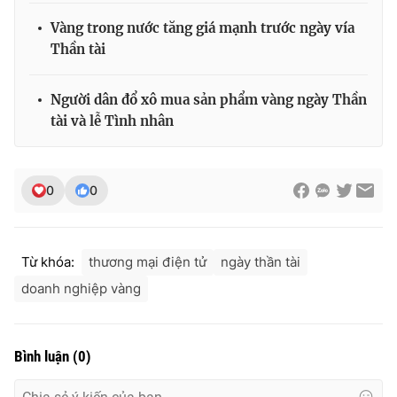
Vàng trong nước tăng giá mạnh trước ngày vía
Thần tài
THỜI BÁO VTV
Người dân đổ xô mua sản phẩm vàng ngày Thần
tài và lễ Tình nhân
Theo dõi báo trên
0
0
Cơ quan chủ quản:
Đài Truyền hình Việt Nam
Cơ quan báo chí:
Thời báo VTV
Từ khóa:
thương mại điện tử
ngày thần tài
Giấy phép hoạt động báo in và báo điện tử số 483/GP-BTTTT
doanh nghiệp vàng
cấp ngày 29/12/2023
Tổng Biên tập:
Vũ Thanh Thủy
Phó Tổng Biên tập:
Nguyễn Thị Mỹ Hạnh, Phạm Quốc Thắng,
Bình luận
(
0
)
Nguyễn Trọng Ninh
Tổng đài VTV:
024.38 355 931 - 024.38 355 932