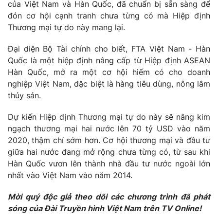
Phim VTV
của Việt Nam và Hàn Quốc, đã chuẩn bị sẵn sàng để
Giải trí
đón cơ hội cạnh tranh chưa từng có mà Hiệp định
Hậu trường
Thương mại tự do này mang lại.
Điện ảnh
Đời sống
Nhân vật
Đại diện Bộ Tài chính cho biết, FTA Việt Nam - Hàn
Âm nhạc
Du lịch
Quốc là một hiệp định nâng cấp từ Hiệp định ASEAN
Khán giả
Giáo dục
Sao
Hàn Quốc, mở ra một cơ hội hiếm có cho doanh
Làm đẹp
Giải sao mai
nghiệp Việt Nam, đặc biệt là hàng tiêu dùng, nông lâm
Tuyển sinh
Công nghệ
thủy sản.
Chất lượng cuộc sống
Học trực tuyến
Hitech Công nghệ tương lai
Dự kiến Hiệp định Thương mại tự do này sẽ nâng kim
Giao lưu trực tuyến
ngạch thương mại hai nước lên 70 tỷ USD vào năm
Sản phẩm
2020, thậm chí sớm hơn. Cơ hội thương mại và đầu tư
Lịch phát sóng
giữa hai nước đang mở rộng chưa từng có, từ sau khi
Thị trường
Hàn Quốc vươn lên thành nhà đầu tư nước ngoài lớn
Tư vấn
nhất vào Việt Nam vào năm 2014.
Chuyên mục khác
Mời quý độc giả theo dõi các chương trình đã phát
Emagazine
Podcast
sóng của Đài Truyền hình Việt Nam trên TV Online!