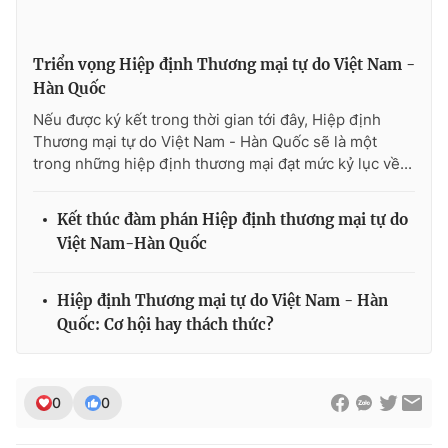
Triển vọng Hiệp định Thương mại tự do Việt Nam -
Hàn Quốc
THỜI BÁO VTV
Nếu được ký kết trong thời gian tới đây, Hiệp định
Thương mại tự do Việt Nam - Hàn Quốc sẽ là một
trong những hiệp định thương mại đạt mức kỷ lục về...
Theo dõi báo trên
Kết thúc đàm phán Hiệp định thương mại tự do
Việt Nam-Hàn Quốc
Cơ quan chủ quản:
Đài Truyền hình Việt Nam
Cơ quan báo chí:
Thời báo VTV
Hiệp định Thương mại tự do Việt Nam - Hàn
Giấy phép hoạt động báo in và báo điện tử số 483/GP-BTTTT
Quốc: Cơ hội hay thách thức?
cấp ngày 29/12/2023
Tổng Biên tập:
Vũ Thanh Thủy
Phó Tổng Biên tập:
Nguyễn Thị Mỹ Hạnh, Phạm Quốc Thắng,
0
0
Nguyễn Trọng Ninh
Tổng đài VTV:
024.38 355 931 - 024.38 355 932