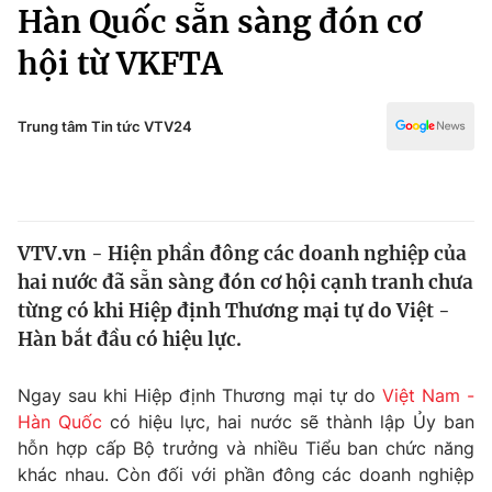
Chính trị
Hàn Quốc sẵn sàng đón cơ
Truyền hình
hội từ VKFTA
Văn hóa - Giải trí
Xã hội
Y tế
Đời sống
Trung tâm Tin tức VTV24
Pháp luật
Công nghệ
Giáo dục
Y tế
VTV.vn - Hiện phần đông các doanh nghiệp của
Thế giới
hai nước đã sẵn sàng đón cơ hội cạnh tranh chưa
Tin tức
từng có khi Hiệp định Thương mại tự do Việt -
Kinh tế
Hàn bắt đầu có hiệu lực.
Thế giới đó đây
Tài chính
Dữ liệu và đời sống
Câu chuyện quốc tế
Ngay sau khi Hiệp định Thương mại tự do
Việt Nam -
Thị trường
Hàn Quốc
có hiệu lực, hai nước sẽ thành lập Ủy ban
hỗn hợp cấp Bộ trưởng và nhiều Tiểu ban chức năng
Truyền hình
Góc doanh nghiệp
khác nhau. Còn đối với phần đông các doanh nghiệp