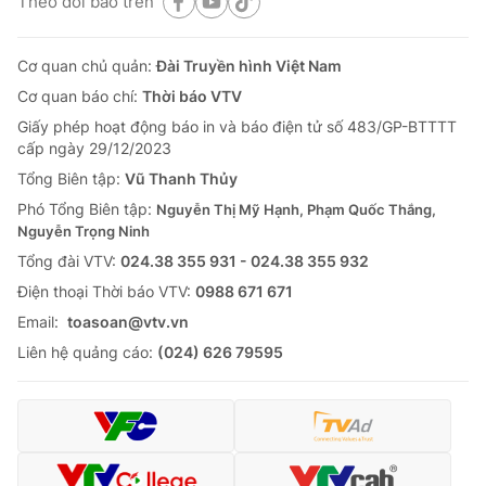
Theo dõi báo trên
Cơ quan chủ quản:
Đài Truyền hình Việt Nam
Cơ quan báo chí:
Thời báo VTV
Giấy phép hoạt động báo in và báo điện tử số 483/GP-BTTTT
cấp ngày 29/12/2023
Tổng Biên tập:
Vũ Thanh Thủy
Phó Tổng Biên tập:
Nguyễn Thị Mỹ Hạnh, Phạm Quốc Thắng,
Nguyễn Trọng Ninh
Tổng đài VTV:
024.38 355 931 - 024.38 355 932
Ðiện thoại Thời báo VTV:
0988 671 671
Email:
toasoan@vtv.vn
Liên hệ quảng cáo:
(024) 626 79595