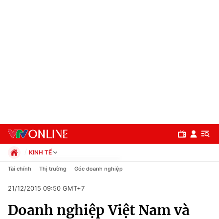
KINH TẾ
Chính trị
Tài chính
Thị trường
Góc doanh nghiệp
Xã hội
21/12/2015 09:50 GMT+7
Pháp luật
Chuyên mục
Kinh tế
Doanh nghiệp Việt Nam và
Thể thao