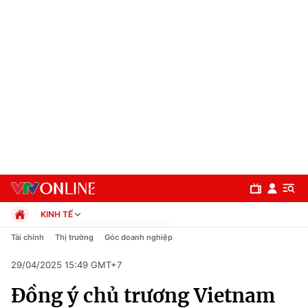
KINH TẾ
Chính trị
Tài chính
Thị trường
Góc doanh nghiệp
Xã hội
29/04/2025 15:49 GMT+7
Pháp luật
Chuyên mục
Kinh tế
Đồng ý chủ trương Vietnam
Thể thao