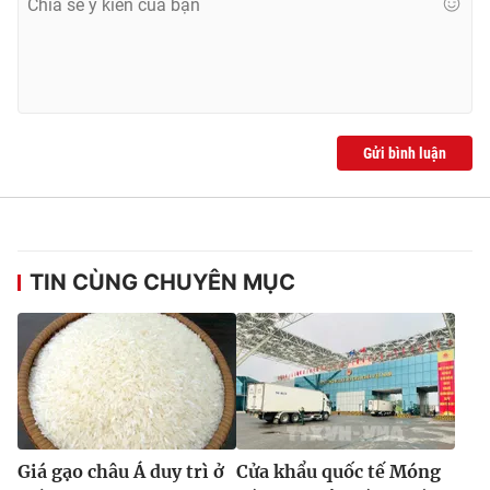
Ðiện thoại Thời báo VTV:
024.66 897 897
Email:
toasoan@vtv.vn
Liên hệ quảng cáo:
024-7300.7108
Gửi bình luận
TIN CÙNG CHUYÊN MỤC
® Cấm sao chép dưới mọi hình thức nếu không có sự chấp
thuận bằng văn bản. Ghi rõ nguồn VTV.vn khi phát hành lại
thông tin từ website này.
Giá gạo châu Á duy trì ở
Cửa khẩu quốc tế Móng