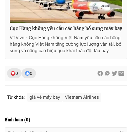
Cục Hàng không yêu cầu các hãng bổ sung máy bay
THỜI BÁO VTV
VTV.vn - Cục Hàng không Việt Nam yêu cầu các hãng
hàng không Việt Nam tăng cường lực lượng vận tải, bổ
sung và nâng cao hiệu quả khai thác đội tàu bay.
Theo dõi báo trên
0
0
Cơ quan chủ quản:
Đài Truyền hình Việt Nam
Cơ quan báo chí:
Thời báo VTV
Giấy phép hoạt động báo in và báo điện tử số 483/GP-BTTTT
cấp ngày 29/12/2023
Từ khóa:
giá vé máy bay
Vietnam Airlines
Tổng Biên tập:
Vũ Thanh Thủy
Phó Tổng Biên tập:
Nguyễn Thị Mỹ Hạnh, Phạm Quốc Thắng,
Nguyễn Trọng Ninh
Bình luận
(
0
)
Tổng đài VTV:
024.38 355 931 - 024.38 355 932