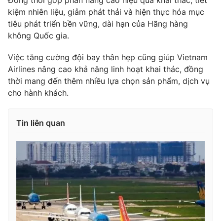
Đồng thời góp phần nâng cao hiệu quả khai thác, tiết
kiệm nhiên liệu, giảm phát thải và hiện thực hóa mục
Photo
Infographic
tiêu phát triển bền vững, dài hạn của Hãng hàng
không Quốc gia.
Video
Shorts video
Việc tăng cường đội bay thân hẹp cũng giúp Vietnam
Airlines nâng cao khả năng linh hoạt khai thác, đồng
VTV Money
VTV Thể thao
thời mang đến thêm nhiều lựa chọn sản phẩm, dịch vụ
cho hành khách.
VTV Sức khoẻ
Bất động sản
Tin liên quan
Thị trường 24h
Tấm lòng Việt
VTV4
Vươn mình bằng AI
VTV9
VTV8
Liên hệ tòa soạn
English