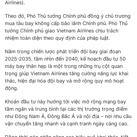
Phim VTV
Airlines).
Giải trí
Hậu trường
Theo đó, Phó Thủ tướng Chính phủ đồng ý chủ trương
Điện ảnh
mua tàu bay không cấp bảo lãnh Chính phủ. Phó Thủ
Đời sống
Nhân vật
tướng Chính phủ giao Vietnam Airlines chịu trách
Âm nhạc
Du lịch
nhiệm toàn diện theo quy định của pháp luật.
Khán giả
Giáo dục
Sao
Làm đẹp
Giải sao mai
Nằm trong chiến lược phát triển đội bay giai đoạn
Tuyển sinh
2025-2035, tầm nhìn đến 2040, kế hoạch đầu tư 50
Công nghệ
Chất lượng cuộc sống
máy bay thân hẹp là một trong những trụ cột quan
Học trực tuyến
Hitech Công nghệ tương lai
trọng giúp Vietnam Airlines tăng cường năng lực khai
Giao lưu trực tuyến
thác, hiện đại hóa đội bay và mở rộng quy mô hoạt
Sản phẩm
động.
Lịch phát sóng
Thị trường
Khoản đầu tư này hướng tới việc mở rộng mạng bay
tầm ngắn và trung bình tại các thị trường trọng điểm
Tư vấn
như Đông Nam Á, Đông Bắc Á và nội địa – nơi nhu cầu
Chuyên mục khác
vận chuyển tăng nhanh và cạnh tranh ngày càng cao.
Emagazine
Podcast