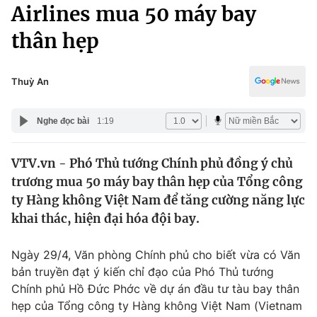
Chính trị
Airlines mua 50 máy bay
Truyền hình
thân hẹp
Văn hóa - Giải trí
Xã hội
Y tế
Đời sống
Thuỳ An
Pháp luật
Công nghệ
Giáo dục
Nghe đọc bài
1:19
Y tế
VTV.vn - Phó Thủ tướng Chính phủ đồng ý chủ
Thế giới
trương mua 50 máy bay thân hẹp của Tổng công
Tin tức
ty Hàng không Việt Nam để tăng cường năng lực
Kinh tế
khai thác, hiện đại hóa đội bay.
Thế giới đó đây
Tài chính
Dữ liệu và đời sống
Câu chuyện quốc tế
Ngày 29/4, Văn phòng Chính phủ cho biết vừa có Văn
Thị trường
bản truyền đạt ý kiến chỉ đạo của Phó Thủ tướng
Chính phủ Hồ Đức Phớc về dự án đầu tư tàu bay thân
Truyền hình
Góc doanh nghiệp
hẹp của Tổng công ty Hàng không Việt Nam (Vietnam