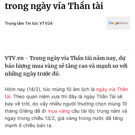
Chính trị
trong ngày vía Thần tài
Truyền hình
Văn hóa - Giải trí
Xã hội
Y tế
Trung tâm Tin tức VTV24
Đời sống
Pháp luật
Công nghệ
Giáo dục
Y tế
VTV.vn - Trong ngày vía Thần tài năm nay, dự
báo lượng mua vàng sẽ tăng cao và mạnh so với
Thế giới
những ngày trước đó.
Tin tức
Kinh tế
Hôm nay (14/2), tức mùng 10 âm lịch là
ngày vía Thần
Thế giới đó đây
tài
. Theo quan niệm xưa thì đây là ngày Thần Tài sẽ
Tài chính
bay về trời, do vậy nhiều người thường chọn mùng 10
Dữ liệu và đời sống
Câu chuyện quốc tế
tháng Giêng để đi
mua vàng
cầu tài lộc trong năm và
Thị trường
ngay trong chiều 13/2, giá vàng trong nước đã tăng
Truyền hình
mạnh ở chiều bán ra.
Góc doanh nghiệp