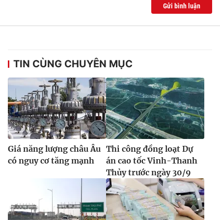
Ðiện thoại Thời báo VTV:
024.66 897 897
Gửi bình luận
Email:
toasoan@vtv.vn
Liên hệ quảng cáo:
024-7300.7108
TIN CÙNG CHUYÊN MỤC
Giá năng lượng châu Âu
Thi công đồng loạt Dự
có nguy cơ tăng mạnh
án cao tốc Vinh-Thanh
® Cấm sao chép dưới mọi hình thức nếu không có sự chấp
Thủy trước ngày 30/9
thuận bằng văn bản. Ghi rõ nguồn VTV.vn khi phát hành lại
thông tin từ website này.