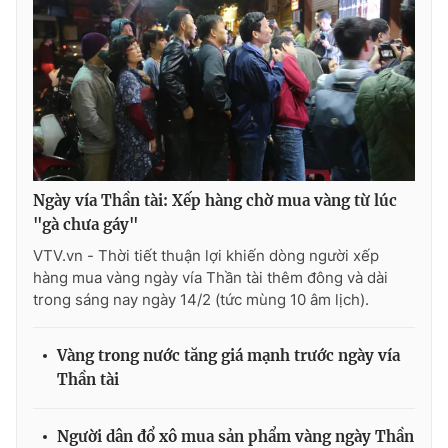
Photo
Infographic
Video
Shorts video
VTV Money
VTV Thể thao
Ngày vía Thần tài: Xếp hàng chờ mua vàng từ lúc
VTV Sức khoẻ
Bất động sản
"gà chưa gáy"
VTV.vn - Thời tiết thuận lợi khiến dòng người xếp
Thị trường 24h
Tấm lòng Việt
hàng mua vàng ngày vía Thần tài thêm đông và dài
trong sáng nay ngày 14/2 (tức mùng 10 âm lịch).
VTV4
Vươn mình bằng AI
Vàng trong nước tăng giá mạnh trước ngày vía
Thần tài
VTV9
VTV8
Người dân đổ xô mua sản phẩm vàng ngày Thần
Liên hệ tòa soạn
English