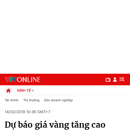
KINH TẾ
Chính trị
Tài chính
Thị trường
Góc doanh nghiệp
Xã hội
14/02/2019 10:36 GMT+7
Pháp luật
Chuyên mục
Kinh tế
Dự báo giá vàng tăng cao
Thể thao