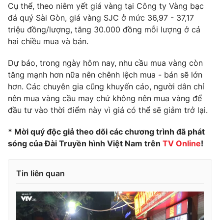
Phim VTV
Cụ thể, theo niêm yết giá vàng tại Công ty Vàng bạc
Giải trí
đá quý Sài Gòn, giá vàng SJC ở mức 36,97 - 37,17
Hậu trường
triệu đồng/lượng, tăng 30.000 đồng mỗi lượng ở cả
Điện ảnh
Đời sống
hai chiều mua và bán.
Nhân vật
Âm nhạc
Du lịch
Khán giả
Dự báo, trong ngày hôm nay, nhu cầu mua vàng còn
Giáo dục
Sao
tăng mạnh hơn nữa nên chênh lệch mua - bán sẽ lớn
Làm đẹp
Giải sao mai
hơn. Các chuyên gia cũng khuyến cáo, người dân chỉ
Tuyển sinh
Công nghệ
nên mua vàng cầu may chứ không nên mua vàng để
Chất lượng cuộc sống
Học trực tuyến
đầu tư vào thời điểm này vì giá có thể sẽ giảm trở lại.
Hitech Công nghệ tương lai
Giao lưu trực tuyến
* Mời quý độc giả theo dõi các chương trình đã phát
Sản phẩm
sóng của Đài Truyền hình Việt Nam trên
TV Online
!
Lịch phát sóng
Thị trường
Tin liên quan
Tư vấn
Chuyên mục khác
Emagazine
Podcast