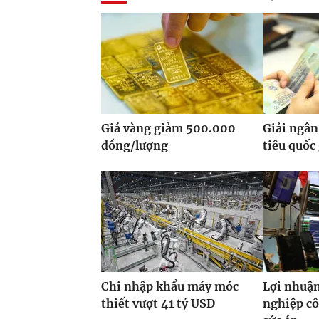
Giá vàng giảm 500.000
Giải ngân
đồng/lượng
tiêu quốc
Chi nhập khẩu máy móc
Lợi nhuận
thiết vượt 41 tỷ USD
nghiệp cô