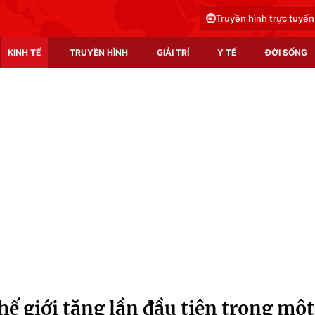
Truyền hình trực tuyến
KINH TẾ
TRUYỀN HÌNH
GIẢI TRÍ
Y TẾ
ĐỜI SỐNG
Pháp luật
Y tế
Truyền hình
Multimedia
Phim VTV
Video
Hậu trường
Shorts video
Nhân vật
Podcast
Khán giả
EMagazine
Giải sao mai
Photo
hế giới tăng lần đầu tiên trong một
Infographic