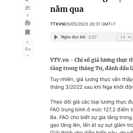
năm qua
0
TTXVN
05/05/2023 20:31 GMT+7
Giải trí
Đời sống
2:07
Nghe đọc bài
Điện ảnh
Du lịch
Âm nhạc
Làm đẹp
VTV.vn - Chỉ số giá lương thực 
Sao
Chất lượng cuộc sốn
tăng trong tháng Tư, đánh dấu l
Tuy nhiên, giá lương thực vẫn thấ
tháng 3/2022 sau khi Nga khởi độn
Theo dõi giá các loại lương thực đ
FAO trung bình ở mức 127,2 điểm t
Ba. FAO cho biết sự gia tăng trong
gạo tăng lên, lấn át sự sụt giảm t
Giải thích cho diễn biến này, chuy