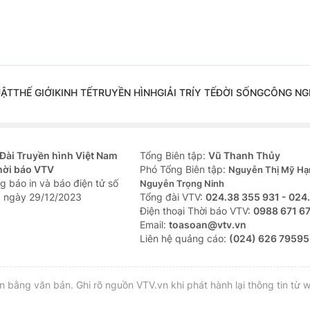
UẬT
THẾ GIỚI
KINH TẾ
TRUYỀN HÌNH
GIẢI TRÍ
Y TẾ
ĐỜI SỐNG
CÔNG NG
Đài Truyền hình Việt Nam
Tổng Biên tập:
Vũ Thanh Thủy
hời báo VTV
Phó Tổng Biên tập:
Nguyễn Thị Mỹ Hạ
g báo in và báo điện tử số
Nguyễn Trọng Ninh
 ngày 29/12/2023
Tổng đài VTV:
024.38 355 931 - 024
Ðiện thoại Thời báo VTV:
0988 671 6
Email:
toasoan@vtv.vn
Liên hệ quảng cáo:
(024) 626 79595
bằng văn bản. Ghi rõ nguồn VTV.vn khi phát hành lại thông tin từ w