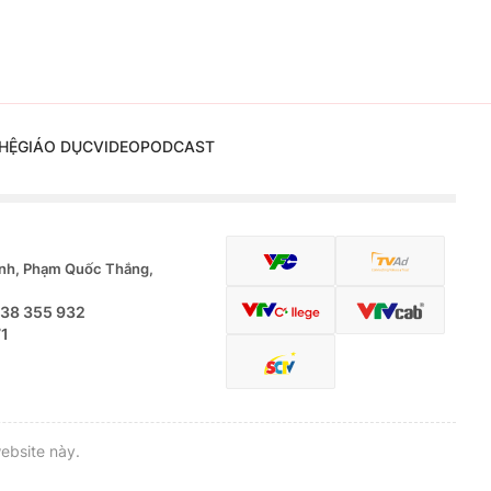
HỆ
GIÁO DỤC
VIDEO
PODCAST
nh, Phạm Quốc Thắng,
.38 355 932
71
ebsite này.