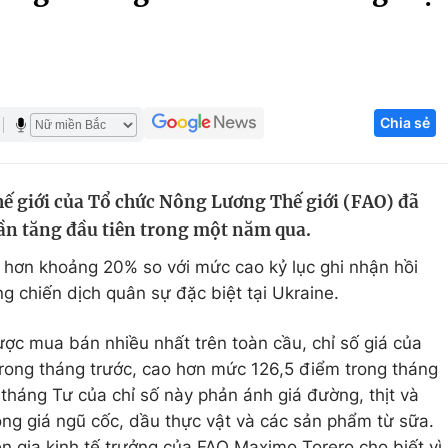
Góc ảnh
Giáo dục
Công nghệ
Chia sẻ
Tuyển sinh
Hitech Công ng
Học trực tuyến
Sản phẩm
thế giới của Tổ chức Nông Lương Thế giới (FAO) đã
g
Thị trường
ần tăng đầu tiên trong một năm qua.
Tư vấn
p hơn khoảng 20% so với mức cao kỷ lục ghi nhận hồi
g chiến dịch quân sự đặc biệt tại Ukraine.
ược mua bán nhiều nhất trên toàn cầu, chỉ số giá của
rong tháng trước, cao hơn mức 126,5 điểm trong tháng
 tháng Tư của chỉ số này phản ánh giá đường, thịt và
rong giá ngũ cốc, dầu thực vật và các sản phẩm từ sữa.
ên gia kinh tế trưởng của FAO Maximo Torero cho biết vì