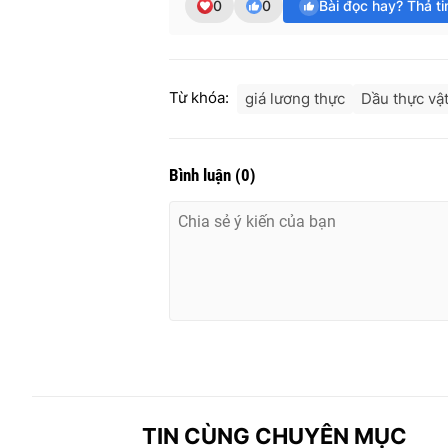
0
0
Bài đọc hay? Thả t
Từ khóa:
giá lương thực
Dầu thực vậ
Bình luận
(
0
)
TIN CÙNG CHUYÊN MỤC