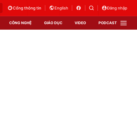
Cổng thông tin
English
Đăng nhập
CÔNG NGHỆ
GIÁO DỤC
VIDEO
PODCAST
VTV Money
VTV Thể thao
VTV Sức khoẻ
Bất động sản
Thị trường 24h
Tấm lòng Việt
Vươn mình bằng AI
VTV4
VTV8
VTV9
Lịch phát sóng
Giao lưu trực tuyến
Sự kiện