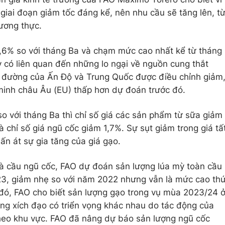
giai đoạn giảm tốc đáng kể, nên nhu cầu sẽ tăng lên, t
lương thực.
7,6% so với tháng Ba và chạm mức cao nhất kể từ tháng
y có liên quan đến những lo ngại về nguồn cung thắt
g đường của Ấn Độ và Trung Quốc được điều chỉnh giảm
 minh châu Âu (EU) thấp hơn dự đoán trước đó.
 so với tháng Ba thì chỉ số giá các sản phẩm từ sữa giảm
à chỉ số giá ngũ cốc giảm 1,7%. Sự sụt giảm trong giá tấ
lấn át sự gia tăng của giá gạo.
à cầu ngũ cốc, FAO dự đoán sản lượng lúa mỳ toàn cầu
023, giảm nhẹ so với năm 2022 nhưng vẫn là mức cao th
 đó, FAO cho biết sản lượng gạo trong vụ mùa 2023/24 
ng xích đạo có triển vọng khác nhau do tác động của
theo khu vực. FAO đã nâng dự báo sản lượng ngũ cốc