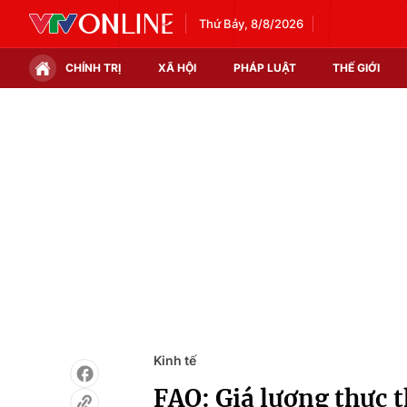
Thứ Bảy, 8/8/2026
CHÍNH TRỊ
XÃ HỘI
PHÁP LUẬT
THẾ GIỚI
Chính trị
Xã hội
Thế giới
Kinh tế
Tin tức
Tài chính
Thế giới đó đây
Thị trường
Câu chuyện quốc tế
Góc doanh nghiệp
Dữ liệu và đời sống
Kinh tế
FAO: Giá lương thực t