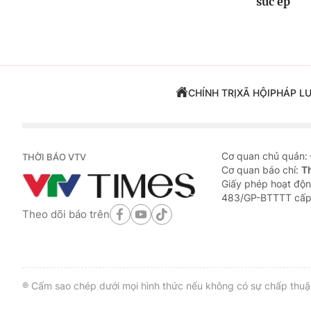
sức ép
CHÍNH TRỊ
XÃ HỘI
PHÁP L
Cơ quan chủ quản:
THỜI BÁO VTV
Cơ quan báo chí:
T
Giấy phép hoạt độn
483/GP-BTTTT cấp
Theo dõi báo trên
® Cấm sao chép dưới mọi hình thức nếu không có sự chấp thuận 