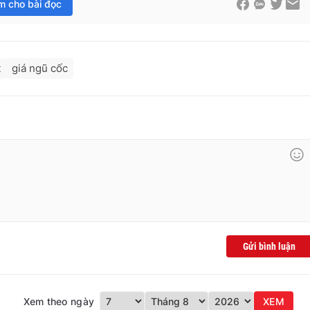
im cho bài đọc
t
giá ngũ cốc
Gửi bình luận
Xem theo ngày
XEM