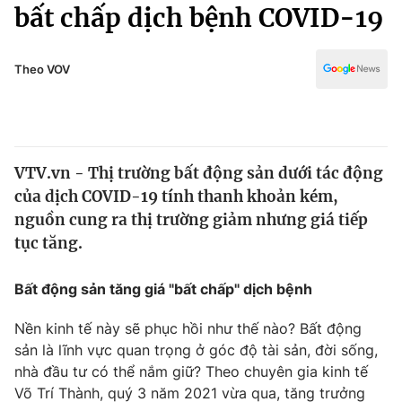
Chính trị
bất chấp dịch bệnh COVID-19
Truyền hình
Văn hóa - Giải trí
Xã hội
Y tế
Theo VOV
Đời sống
Pháp luật
Công nghệ
Giáo dục
Y tế
VTV.vn - Thị trường bất động sản dưới tác động
của dịch COVID-19 tính thanh khoản kém,
Thế giới
nguồn cung ra thị trường giảm nhưng giá tiếp
tục tăng.
Tin tức
Kinh tế
Thế giới đó đây
Bất động sản tăng giá "bất chấp" dịch bệnh
Tài chính
Dữ liệu và đời sống
Câu chuyện quốc tế
Nền kinh tế này sẽ phục hồi như thế nào? Bất động
Thị trường
sản là lĩnh vực quan trọng ở góc độ tài sản, đời sống,
Truyền hình
nhà đầu tư có thể nắm giữ? Theo chuyên gia kinh tế
Góc doanh nghiệp
Võ Trí Thành, quý 3 năm 2021 vừa qua, tăng trưởng