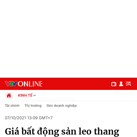
KINH TẾ
Chính trị
Tài chính
Thị trường
Góc doanh nghiệp
Xã hội
07/10/2021 13:09 GMT+7
Pháp luật
Chuyên mục
Kinh tế
Giá bất động sản leo thang
Thể thao