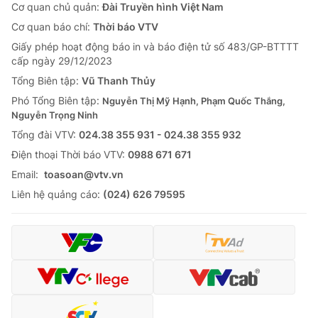
Cơ quan chủ quản:
Đài Truyền hình Việt Nam
Cơ quan báo chí:
Thời báo VTV
Giấy phép hoạt động báo in và báo điện tử số 483/GP-BTTTT
cấp ngày 29/12/2023
Tổng Biên tập:
Vũ Thanh Thủy
Phó Tổng Biên tập:
Nguyễn Thị Mỹ Hạnh, Phạm Quốc Thắng,
Nguyễn Trọng Ninh
Tổng đài VTV:
024.38 355 931 - 024.38 355 932
Ðiện thoại Thời báo VTV:
0988 671 671
Email:
toasoan@vtv.vn
Liên hệ quảng cáo:
(024) 626 79595