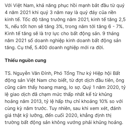
Với Việt Nam, khả năng phục hồi mạnh bắt đầu từ quý
4 năm 2021 khi quý 3 năm nay là quý đáy của nền
kinh tế. Tốc độ tăng trưởng năm 2021, kinh tế tăng 2,5
%, nếu tốt hơn sẽ tăng 3%, trong năm tới tăng 6 - 7%.
THỜI BÁO VTV
Kinh tế tăng sẽ là trợ lực cho bất động sản. 9 tháng
năm 2021 số doanh nghiệp kinh doanh bất động sản
Theo dõi báo trên
tăng. Cụ thể, 5.400 doanh nghiệp mới ra đời.
Thiếu nguồn cung
Cơ quan chủ quản:
Đài Truyền hình Việt Nam
Cơ quan báo chí:
Thời báo VTV
TS. Nguyễn Văn Đính, Phó Tổng Thư ký Hiệp hội Bất
Giấy phép hoạt động báo in và báo điện tử số 483/GP-BTTTT
động sản Việt Nam cho biết, từ đợt dịch đầu tiên, ông
cấp ngày 29/12/2023
cũng cảm thấy hoang mang, lo sợ. Quý 1 năm 2020, tỷ
Tổng Biên tập:
Vũ Thanh Thủy
lệ giao dịch đã chạm mức thấp nhất kể từ khủng
hoảng năm 2013, tỷ lệ hấp thụ chỉ khoảng 10% so với
Phó Tổng Biên tập:
Nguyễn Thị Mỹ Hạnh, Phạm Quốc Thắng,
Nguyễn Trọng Ninh
cùng kỳ năm trước. Tuy nhiên, sau khi xem xét, đánh
giá thật kỹ lưỡng, đến cuối 2020, khẳng định thị
Tổng đài VTV:
024.38 355 931 - 024.38 355 932
trường bất động sản không vướng phải khủng hoảng.
Ðiện thoại Thời báo VTV:
024.66 897 897