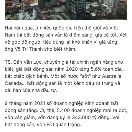
Photo
Infographic
Video
Shorts video
Hai năm qua, ở nhiều quốc gia trên thế giới và Việt
Nam thì bất động sản vẫn là điểm sáng, giá cả tốt. Xét
về góc độ người tiêu dùng lại khó khăn vì giá tăng,
VTV Money
VTV Thể thao
ông Võ Trí Thành cho biết thêm.
VTV Sức khoẻ
Bất động sản
TS. Cấn Văn Lực, chuyên gia tài chính ngân hàng cho
biết, giá bất động sản năm 2020 tăng 5,6% toàn cầu,
bất chấp dịch bệnh. Một số nước "sốt" như Australia,
Thị trường 24h
Tấm lòng Việt
Canada… bất động sản là một kênh đầu tư trung và
dài hạn của nhà đầu tư.
VTV4
Vươn mình bằng AI
9 tháng năm 2021 số doanh nghiệp kinh doanh bất
động sản tăng. Cụ thể, 5.400 doanh nghiệp mới ra đời,
VTV9
VTV8
vốn vẫn giảm, vốn đăng ký là 343.000 tỷ đồng. Với
bất động sản, vốn FDI quan trọng.
Liên hệ tòa soạn
English