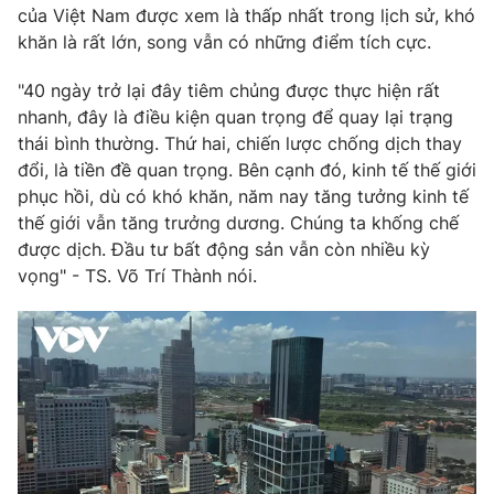
Phim VTV
của Việt Nam được xem là thấp nhất trong lịch sử, khó
Giải trí
khăn là rất lớn, song vẫn có những điểm tích cực.
Hậu trường
Điện ảnh
Đời sống
"40 ngày trở lại đây tiêm chủng được thực hiện rất
Nhân vật
Âm nhạc
nhanh, đây là điều kiện quan trọng để quay lại trạng
Du lịch
Khán giả
thái bình thường. Thứ hai, chiến lược chống dịch thay
Giáo dục
Sao
đổi, là tiền đề quan trọng. Bên cạnh đó, kinh tế thế giới
Làm đẹp
Giải sao mai
phục hồi, dù có khó khăn, năm nay tăng tưởng kinh tế
Tuyển sinh
Công nghệ
Chất lượng cuộc sống
thế giới vẫn tăng trưởng dương. Chúng ta khống chế
Học trực tuyến
được dịch. Đầu tư bất động sản vẫn còn nhiều kỳ
Hitech Công nghệ tương lai
vọng" - TS. Võ Trí Thành nói.
Giao lưu trực tuyến
Sản phẩm
Lịch phát sóng
Thị trường
Tư vấn
Chuyên mục khác
Emagazine
Podcast