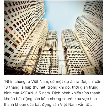
Email:
toasoan@vtv.vn
Liên hệ quảng cáo:
024-7300.7108
® Cấm sao chép dưới mọi hình thức nếu không có sự chấp
thuận bằng văn bản. Ghi rõ nguồn VTV.vn khi phát hành lại
"Nhìn chung, ở Việt Nam, cứ một dự án ra đời, chỉ cần
thông tin từ website này.
18 tháng là hấp thụ hết, trong khi đó, thời gian trung
bình của ASEAN là 5 năm. Dịch bệnh khiến tính thanh
khoản bất động sản kém nhưng so với khu vực tính
thanh khoản của bất động sản Việt Nam vẫn tốt.